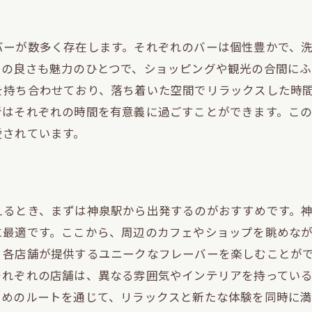
多彩なフレーバーで味わうシーシャの楽しみ
シーシャと一緒に楽しむ新しい体験
バーが数多く存在します。それぞれのバーは個性豊かで、
渋谷でシーシャの新トレンドを発見
スの良さも魅力のひとつで、ショッピングや観光の合間にふ
シーシャ初心者におすすめの楽しみ方
を持ち合わせており、落ち着いた空間でリラックスした時
渋谷のシーシャバーでの特別なひととき
者はそれぞれの時間を有意義に過ごすことができます。こ
シーシャを通じたコミュニケーションの楽しみ
愛されています。
泉駅と渋谷駅で味わうシーシャの魅力とオシャレな空間
ト
洗練された内装のシーシャバーを探求
シーシャの香りと空間のマッチング
えるとき、まずは神泉駅から出発するのがおすすめです。
神泉駅のスタイリッシュなシーシャ体験
に最適です。ここから、周辺のカフェやショップを眺めな
、各店舗が提供するユニークなフレーバーを楽しむことが
渋谷のオシャレなシーシャ空間を楽しむ
それぞれの店舗は、異なる雰囲気やインテリアを持ってい
シーシャ初心者でも安心のサポート
ためのルートを通じて、リラックスと新たな体験を同時に満
特別な時間を過ごすためのシーシャ選び