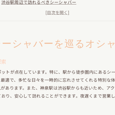
渋谷駅周辺で訪れるべきシーシャバー
シーシャを楽しむための理想的なルート
オシャレなシーシャタイムを過ごすためのヒント
シーシャバー巡りで新たな発見を
渋谷と神泉のおすすめシーシャ体験
シーシャバーを巡るオシ
会の喧騒を離れてシーシャでリフレッシュする渋谷駅近く
静かなシーシャスポットで心身を癒す
探索
渋谷の隠れたシーシャスポットを楽しむ
ポットが点在しています。特に、駅から徒歩圏内にあるシ
リフレッシュできるシーシャの魅力
に最適で、多忙な日々を一時的に忘れさせてくれる特別な
渋谷の隠れ家を見つける方法
見があります。また、神泉駅は渋谷駅からも近いため、アク
シーシャで過ごす至福の時間
ており、安心して訪れることができます。夜遅くまで営業
都会の喧騒を忘れられるシーシャバー
谷駅周辺で見つけるシーシャの新しい楽しみ方