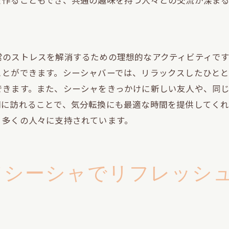
を作ることもでき、共通の趣味を持つ人々との交流が深まる
渋谷の隠れ家で試したいフレーバー
地よいひとときを神泉駅でシーシャと共に過ごす
リラックスできるシーシャバーの選び方
常のストレスを解消するための理想的なアクティビティで
神泉駅で味わう心地よいシーシャ時間
ことができます。シーシャバーでは、リラックスしたひと
心身を癒すシーシャの魅力
できます。また、シーシャをきっかけに新しい友人や、同
間に訪れることで、気分転換にも最適な時間を提供してく
神泉で見つけるリラックス空間
、多くの人々に支持されています。
シーシャを通じた心地よいひととき
神泉のシーシャバーでのリフレッシュ
谷のスタイリッシュなシーシャバーで新しい発見を
てシーシャでリフレッシ
渋谷のシーシャバーでの新しい出会い
スタイリッシュな空間でシーシャを楽しむ
渋谷でのシーシャ体験を最大限に活かす