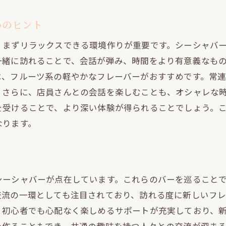
人と共有する渋谷駅での特別なシーシャタイム
めのヒント
友人と一緒に楽しむシーシャの魅力
、まずリラックスできる環境作りが重要です。シーシャバ
渋谷でのシーシャタイムを最大限に楽しむ方法
一緒に訪れることで、会話が弾み、時間をより有意義なも
特別なシーシャ体験を仲間と共有
は、フルーツ系の軽やかなフレーバーがおすすめです。常
シーシャで深まる友情のひととき
。さらに、店員さんとの会話を楽しむことも、オシャレな
渋谷のシーシャバーでの思い出作り
を受けることで、より深い体験が得られることでしょう。
仲間と一緒に楽しむシーシャの新発見
なります。
彩なフレーバーを楽しむ渋谷駅のシーシャスポット
多様なフレーバーでシーシャを楽しむ
渋谷のシーシャバーでのフレーバー冒険
シーシャバーが点在しています。これらのバーを巡ること
シーシャフレーバーの選び方と楽しみ方
交流の一環としても注目されており、訪れる度に新しいフ
渋谷で体験する特別なフレーバー
、初心者でも心配なく楽しめるサポートが充実しており、
フレーバーによる新しいシーシャ体験