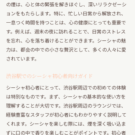
初心者でも安心のシーシャ体験方法
の煙は、心と体の緊張を解きほぐし、深いリラクゼーシ
渋谷駅での特別なシーシャの楽しみ方
ョンをもたらします。特に、忙しい日常から解放され、
一息つく時間を持つことは、心の健康にとっても重要で
シーシャを楽しむための準備と心構え
す。例えば、週末の夜に訪れることで、日常のストレス
神泉駅でのシーシャの楽しみ方を紹介
を忘れ、心を落ち着けることができます。シーシャの魅
神泉駅でのシーシャ初心者おすすめ
力は、都会の中での小さな贅沢として、多くの人々に愛
隠れ家のようなシーシャスポット
されています。
神泉駅周辺でリラックスできる場所
シーシャを神泉で楽しむ基本情報
渋谷駅でのシーシャ初心者向けガイド
神泉駅でのシーシャ体験の魅力
シーシャ初心者にとって、渋谷駅周辺での初めての体験
シーシャを通じた新しい出会い
は特別なものです。まず、シーシャの基本的な使い方を
渋谷駅周辺でシーシャを楽しむコツ
理解することが大切です。渋谷駅周辺のラウンジでは、
経験豊富なスタッフが初心者にもわかりやすく説明して
渋谷駅でシーシャを最高に楽しむ方法
くれます。シーシャを楽しむ際には、煙を深く吸い込ま
シーシャ店選びのポイントを解説
ずに口の中で香りを楽しむことがポイントです。初心者