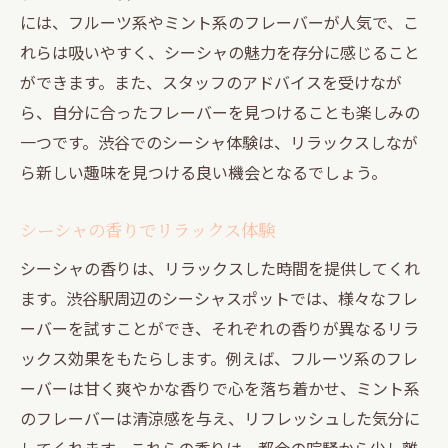
おすすめフレーバーとその魅力
には、フルーツ系やミント系のフレーバーが人気で、こ
忙しい日常を忘れるシーシャ体験
れらは吸いやすく、シーシャの魅力を存分に感じること
友人と過ごす渋谷のシーシャ時間
ができます。また、スタッフのアドバイスを受けなが
シーシャを楽しむための必見ガイド
ら、自分に合ったフレーバーを見つけることも楽しみの
神泉でのシーシャ体験を深める方法
一つです。渋谷でのシーシャ体験は、リラックスしなが
神泉でシーシャを楽しむ秘訣
ら新しい趣味を見つける良い機会となるでしょう。
シーシャの多様な楽しみ方を提案
シーシャの香りでリラックス体験
神泉でのシーシャ体験を最大限に
シーシャの香りは、リラックスした時間を提供してくれ
リラックス効果を高めるシーシャの選び方
ます。渋谷駅周辺のシーシャスポットでは、様々なフレ
シーシャと共に過ごす特別な時間
ーバーを試すことができ、それぞれの香りが異なるリラ
神泉駅周辺のシーシャスポットを探訪
ックス効果をもたらします。例えば、フルーツ系のフレ
渋谷と神泉でのシーシャの楽しみ方
ーバーは甘く爽やかな香りで心を落ち着かせ、ミント系
渋谷と神泉で楽しむシーシャの魅力
のフレーバーは清涼感を与え、リフレッシュした気分に
休日のシーシャスポット巡りガイド
してくれます。これらの香りは、都会の喧騒から少し離