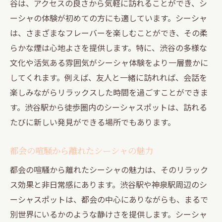
谷は、アクセスの良さから気軽に訪れることができ、シ
友人と楽しむ神泉駅のシーシャ体験
ーシャの体験が初めての方にも適しています。シーシャ
神泉駅で感じるシーシャの癒し効果
は、さまざまなフレーバーを楽しむことができ、その柔
渋谷と神泉のシーシャスポット探訪
らかな煙は心地よさを提供します。特に、渋谷の多様な
渋谷と神泉のおすすめシーシャ店
文化や活気ある雰囲気がシーシャ体験をより一層豊かに
初心者必見のシーシャスポット紹介
してくれます。例えば、友人と一緒に訪れれば、会話を
シーシャ愛好者に人気の秘密の場所
楽しみながらリラックスした時間を過ごすことができま
す。渋谷駅から徒歩圏内のシーシャスポットは、訪れる
異なる雰囲気が楽しめるシーシャ店
たびに新しい発見ができる場所でもあります。
渋谷と神泉で異なるシーシャ体験
シーシャ文化を味わう街歩き
都会の喧騒から離れたシーシャの魅力
シーシャを渋谷駅で楽しむためのガイド
都会の喧騒から離れたシーシャの魅力は、そのリラック
渋谷駅でのシーシャ入門ガイド
ス効果と非日常感にあります。渋谷駅や神泉駅周辺のシ
フレーバー選びで迷わないために
ーシャスポットは、都会の中心にありながらも、まるで
渋谷駅近くのユニークなシーシャ店
別世界にいるかのような静けさを提供します。シーシャ