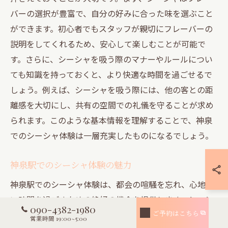
バーの選択が豊富で、自分の好みに合った味を選ぶこと
ができます。初心者でもスタッフが親切にフレーバーの
説明をしてくれるため、安心して楽しむことが可能で
す。さらに、シーシャを吸う際のマナーやルールについ
ても知識を持っておくと、より快適な時間を過ごせるで
しょう。例えば、シーシャを吸う際には、他の客との距
離感を大切にし、共有の空間での礼儀を守ることが求め
られます。このような基本情報を理解することで、神泉
でのシーシャ体験は一層充実したものになるでしょう。
神泉駅でのシーシャ体験の魅力
神泉駅でのシーシャ体験は、都会の喧騒を忘れ、心地よ
い時間を過ごすための絶好の機会を提供します。シーシ
090-4382-1980
ャは、香り豊かなフレーバーを楽しむことでリラックス
ご予約はこちら
営業時間 19:00~5:00