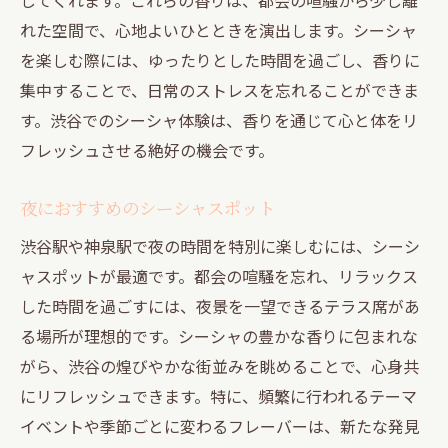
シーシャ体験を満喫するコツ
れた空間で、心地よいひとときを演出します。シーシャ
を楽しむ際には、ゆったりとした時間を過ごし、香りに
渋谷と神泉のシーシャ文化を学ぶ
集中することで、日常のストレスを忘れることができま
シーシャを通じて多くの発見を
す。渋谷でのシーシャ体験は、香りを通じて心と体をリ
渋谷と神泉のシーシャで心を癒す
フレッシュさせる絶好の機会です。
夜におすすめのシーシャスポット
渋谷駅や神泉駅で夜の時間を特別に楽しむには、シーシ
ャスポットが最適です。都会の喧騒を忘れ、リラックス
した時間を過ごすには、夜景を一望できるテラス席があ
る場所が理想的です。シーシャの豊かな香りに包まれな
がら、渋谷の煌びやかな街並みを眺めることで、心身共
にリフレッシュできます。特に、頻繁に行われるテーマ
イベントや季節ごとに変わるフレーバーは、新たな発見