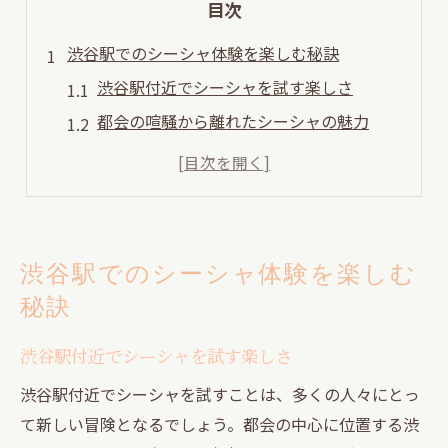
目次
渋谷駅でのシーシャ体験を楽しむ秘訣
渋谷駅付近でシーシャを試す楽しさ
都会の喧騒から離れたシーシャの魅力
渋谷駅でのシーシャ初心者向けガイド
シーシャの香りでリラックス体験
夜におすすめのシーシャスポット
渋谷駅での特別なシーシャ体験
渋谷駅でのシーシャ体験を楽しむ
神泉駅周辺でシーシャを満喫する方法
秘訣
神泉駅の静けさでシーシャを満喫
渋谷駅付近でシーシャを試す楽しさ
フレーバー選びで楽しむシーシャ時間
神泉駅周辺の隠れ家シーシャスポット
渋谷駅付近でシーシャを試すことは、多くの人々にとっ
て新しい冒険となるでしょう。都会の中心に位置する渋
シーシャの魅力を神泉で再発見