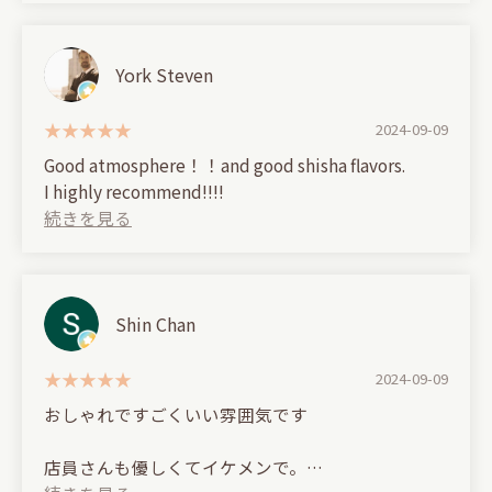
helpful recommendations are a big plus.
It's a very stylish space, the manager is very
friendly and talkative, and full of kindness, making
This time I tried Hennessy, Yamazaki, and
it the perfect choice for a second stop! ✨
York Steven
Daiyome.
2024-09-09
It's shisha, but it's delicious.
Good atmosphere！！and good shisha flavors.
They make it very carefully and it's easy to smoke.
I highly recommend!!!!
They frequently change the charcoal and adjust
the smoke level. Hospitality is the epitome of it.
And surprisingly, they also offer karaoke! The
sound quality was great.
Shin Chan
Apparently they accept private bookings in the
early hours! It seems like it would be perfect for
2024-09-09
groups of around 20 people.
おしゃれですごくいい雰囲気です
It's a wonderful bar that can be used in a variety of
ways, such as as a working space, with coworkers,
店員さんも優しくてイケメンで。
on a date, or for private use.