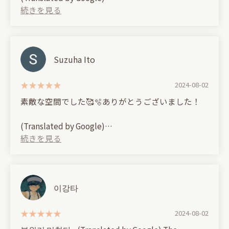
It had a great hideaway atmosphere!
Suzuha Ito
2024-08-02
素敵な空間でした🥰🫧ありがとうございました！
(Translated by Google)
It was a wonderful space 🥰🫧Thank you very
much!
이강타
2024-08-02