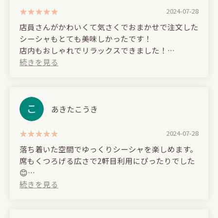
2024-07-28
店員さんがかわいくて気さくでおまかせで注文した
シーシャもとても美味しかったです！
店内もおしゃれでリラックスできました！
(Translated by Google)
The staff were cute and friendly, and the shisha I
ordered was delicious! The interior was stylish and
relaxing!
あきたこうき
2024-07-28
落ち着いた空間でゆっくりシーシャを楽しめます。
席もくつろげる広さで2軒目利用にぴったりでした
😊
(Translated by Google)
You can enjoy shisha in a relaxed atmosphere.