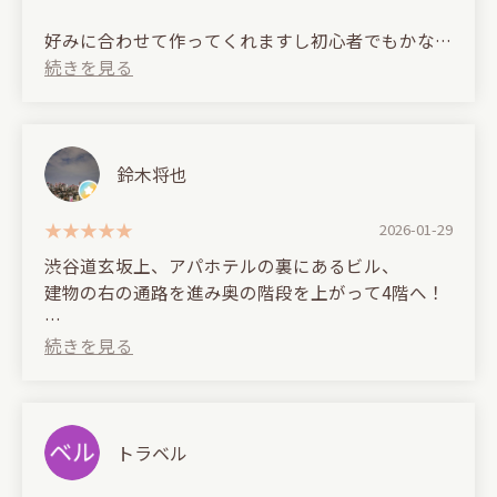
好みに合わせて作ってくれますし初心者でもかなり
吸いやすく作ってくれるので始めの方や女性にもオ
ススメ！
店内も落ち着いたラグジュアリーな空間でお思わず
時間を忘れてしまいます。
鈴木将也
お酒にもこだわっており特にクラフトジンがオスス
2026-01-29
メです。
渋谷道玄坂上、アパホテルの裏にあるビル、
建物の右の通路を進み奥の階段を上がって4階へ！
朝の5:00まで空いてるのでデートや2件、3件目にい
くのにも良いです！
お洒落で落ち着いた雰囲気の、まさに大人の隠れ家
的シーシャバー。
何よりも店主が気さくでトークも楽しめるので渋谷
店内は広めのカウンター席と、ゆったり座れるソフ
に行った際は是非行ってみてください(^^)
ァーテーブル席が3席あり、ひとりでもグループで
も心地よく過ごせます。
トラベル
(Translated by Google)
スタッフの接客がとても丁寧で、シーシャやフレー
A hidden shisha bar located on the hill of