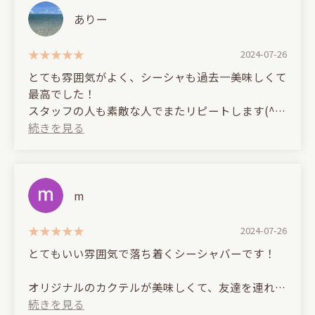
The seats are spacious and comfortable, making it
perfect for a second stop.
ありー
2024-07-26
とても雰囲気がよく、シーシャも過去一美味しくて
最高でした！
スタッフの人も素敵な人でまたリピートします(^^)
(Translated by Google)
The atmosphere was fantastic, and the shisha was
the best I've ever had!
m
The staff were also wonderful; I'll definitely be
back! (^^)
2024-07-26
とてもいい雰囲気で落ち着くシーシャバーです！
オリジナルのカクテルが美味しくて、友達を連れて
行きたいなぁと思いました