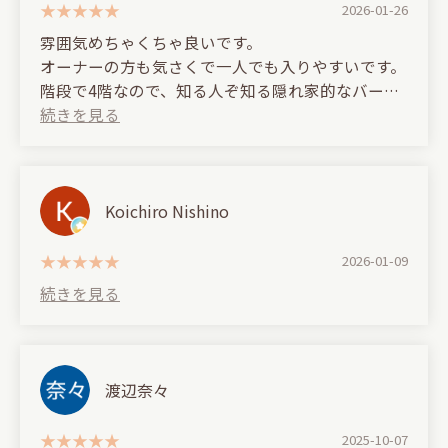
バーの知識も豊富。好みに合わせたメニュー提案
2026-01-26
Dogenzaka.
や、吸い心地を保つためのケアも万全で、シーシャ
雰囲気めちゃくちゃ良いです。
への強いこだわりを感じました。
オーナーの方も気さくで一人でも入りやすいです。
They'll make your shisha to your liking and make it
朝まで営業しているのも嬉しいポイント。
階段で4階なので、知る人ぞ知る隠れ家的なバーで
easy to smoke even for beginners, so it's
ゆっくり語りたい夜や、落ち着いた時間を過ごした
す。
recommended for beginners and women!
いときにぴったりのお店です。
※火曜日は定休日？
(Translated by Google)
The interior is a calm, luxurious space where you'll
The atmosphere is great.
find yourself losing track of time.
(Translated by Google)
The owner is friendly and it's easy to drop in even if
Koichiro Nishino
Located in a building behind the APA Hotel on
you're alone.
They're particular about their drinks, and their
Dogenzaka in Shibuya,
It's on the fourth floor and can be reached by stairs,
craft gin is especially recommended.
2026-01-09
Go down the corridor on the right side of the
so it's a hidden bar that only those in the know will
building and up the stairs at the back to the 4th
know about.
It's open until 5am, so it's a great place for a date
floor!
or as a second or third stop!
With a stylish and relaxed atmosphere, this shisha
More than anything, the owner is friendly and fun
渡辺奈々
bar is truly a hidden gem for adults.
to chat to, so be sure to stop by if you're in
The bar has a spacious counter and three
Shibuya (^^)
comfortable sofa table seats, making it a
2025-10-07