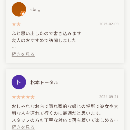
た。
訪問した当時に聞いたところによると美味しいシー
skr 。
シーシャですが、かなりおいしいです。
シャを作れる方は金曜のみ出勤とのことで。😅
とても丁寧に作ってくださり、吸いやすい。炭交換
2025-02-09
など、煙の調整をこまめにやっていただけます。ホ
店の雰囲気だけ気にするなら良いですが、味を求め
ふと思い出したので書き込みます
スピタリティの塊。
るならおすすめはできないです。渋谷ならたくさん
友人のおすすめで訪問しました
そしてまさかのカラオケもできるとのこと！音質も
お店あるので
良かったです。
シーシャは2台頼みました
訪問した以来友人とも会っておりません
ひとつにはスイカを入れてもらいましたが全くスイ
早い時間は貸し切りなども受け入れてるとのこと！
カの味はせず2台ともすぐに炭の味が出てきまし
20人くらいだと結構良い感じにつかえそうです。
(Translated by Google)
た。
I just remembered, so I'm writing this.
訪問した当時に聞いたところによると美味しいシー
松本トータル
ワーキングスペース、仕事仲間と、デート、貸し切
I visited on a friend's recommendation.
シャを作れる方は金曜のみ出勤とのことで。😅
り、いろいろな使い方ができる素敵なお店でした。
すこし入るの勇気いると思いますが、マスターの
2024-09-21
I ordered two shisha machines.
店の雰囲気だけ気にするなら良いですが、味を求め
「ゆうすけ」さんがとっても気さくで良い人なの
おしゃれなお店で隠れ家的な感じの場所で彼女や大
I ordered watermelon in one, but it didn't taste
るならおすすめはできないです。渋谷ならたくさん
で、心配無用です。
切な人を連れて行くのに最適だと思います。
like watermelon at all. Both immediately tasted
お店あるので
スタッフの方も丁寧な対応で落ち着いて楽しめるお
like charcoal.
また必ず行きますね♪
店です！