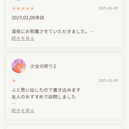
I recommend it because you can relax!
2025-03-09
The shisha is also very easy to smoke and delicious.
2025,03,08来訪
(＾ν＾)
深夜にお邪魔させていただきました。
まさに「隠れ家」。あまり知られたくないけど、最
高すぎるので口コミ書かせていただきます。
道玄坂を登り切って、アパホテルの隣にあります。
看板が出ているのですぐたどり着けるかなとおもい
少女の祈り2
ます。階段を4階まで上ると、いかがわしい扉が。
開けるとそこには最高にチルな空間が広がっており
2025-02-09
ます。
ふと思い出したので書き込みます
友人のおすすめで訪問しました
ドリンクはかなり豊富です。ボトル棚にずらっと並
んでいるのでそれを見ながら注文します。見たこと
シーシャは2台頼みました
ないお酒も取り揃えており、マスターがおすすめし
ひとつにはスイカを入れてもらいましたが全くスイ
てくれるのもポイント高いです。
カの味はせず2台ともすぐに炭の味が出てきまし
今回はヘネシー、山崎、だいやめを飲みました。