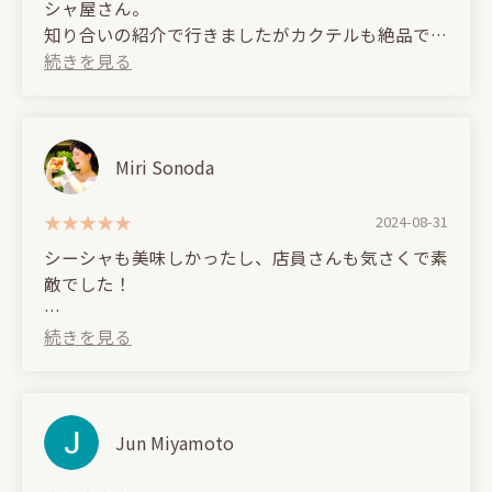
シャ屋さん。
ラのアイスホース有りの方がクリーミーさが無くな
知り合いの紹介で行きましたがカクテルも絶品でめ
り、冷たくシャープな喉越しとなり好みでした！！
っちゃオシャレです！！
▼飲み物
名前は忘れてしまいましたが、この青いの、微炭酸
(Translated by Google)
でむちゃくちゃ美味しかったです。
A stylish shisha bar located on Dogenzaka in
Shibuya, near Shinsen.
Miri Sonoda
(Translated by Google)
A stylish shisha bar near Shinsen Station and
I went there on a friend's recommendation, and
2024-08-31
Dogenzaka Station.
the cocktails were also excellent! It's incredibly
シーシャも美味しかったし、店員さんも気さくで素
There's a sign at the entrance, and from there, take
stylish!!
敵でした！
the stairs to the fourth floor.
Handsome staff members will make you delicious
(Translated by Google)
shisha.
The shisha was delicious, and the staff were
The space is well-designed, and the chairs are
friendly and wonderful!
comfortable and relaxing.
▼Flavors
Jun Miyamoto
・Cola
・Strawberry