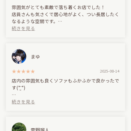
comfortable place to spend time, whether you're
雰囲気がとても素敵で落ち着くお店でした！
alone or in a group.
店員さんも気さくで居心地がよく、つい長居したく
The staff are very attentive and have a wealth of
なるような空間です。
knowledge about shisha and flavors. They offer
シーシャも香りが良くて、とてもリラックスできま
menu suggestions to suit your preferences and
した^ ^
take great care to maintain a comfortable smoking
experience, giving us a sense of their strong
(Translated by Google)
commitment to shisha.
It was a lovely and relaxing place with a wonderful
まゆ
Another great thing is that they're open until the
atmosphere!
morning.
2025-08-14
This bar is perfect for a relaxing evening of
The staff were friendly and made me feel
店内の雰囲気も良くソファもふかふかで良かったで
conversation or a relaxing time.
comfortable; it's the kind of place you want to
す(*¨̮*)
*Please note: Closed on Tuesdays
linger in.
(Translated by Google)
The shisha smelled great, and I was able to relax
The atmosphere inside the store was nice and the
completely. ^_^
sofas were fluffy and fluffy (*¨̮*)
菅野瑠人