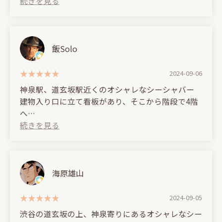
穴場的な存在です。
It might take a bit of courage to go in, but the
owner, Yusuke, is a very friendly and nice guy, so
また友達と行こうと思いました。
there's no need to worry.
(Translated by Google)
飯Solo
I'll definitely go again♪
It's stylish and has a really great atmosphere.
2024-09-06
The staff are kind and handsome too.
神泉駅、道玄坂駅近くのオシャレなシーシャバー
建物入り口に立て看板があり、そこから階段で4階
It's a hidden gem.
へ
イケメン店員さんが美味しいシーシャを作ってくれ
I'm thinking of going again with my friends.
ます。
空間にもこだわりを感じ、椅子もいい感じでまった
りと寛げました。
▼フレーバー
海原雄山
・コーラ
・ストロベリー
2024-09-05
をアイスホース有り・無しでいただきました。
渋谷の道玄坂の上、神泉寄りにあるオシャレなシー
両フレーバー、どちらも美味しかったですが、コー