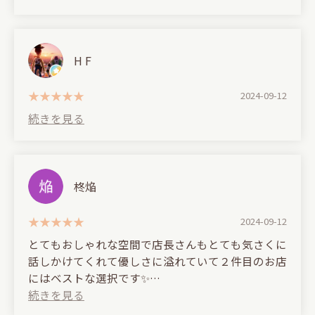
訪問した以来友人とも会っておりません
I heard at the time that the person who can make
(Translated by Google)
(Translated by Google)
good shisha only works on Fridays. 😅
(Translated by Google)
Visited on March 8, 2025
It's a stylish restaurant with a hidden feel, making
I suddenly remembered so I am writing this.
it the perfect place to take your girlfriend or
H F
If you're only interested in the atmosphere, it's
I visited on the recommendation of a friend.
I dropped in late at night.
someone special.
fine, but if you're looking for flavor, I wouldn't
It's truly a "hidden gem." I don't want to let too
The staff are very polite and it's a relaxing place to
recommend it. There are plenty of shisha shops in
2024-09-12
I ordered two shishas.
many people know about it, but it's so amazing I'm
enjoy!
Shibuya.
One of them had watermelon in it, but it didn't
writing a review.
taste like watermelon at all, and the charcoal taste
I haven't seen my friend since my last visit.
came out right away in both of them.
It's located at the top of Dogenzaka, next to the
When I visited, I heard that people who can make
APA Hotel. There's a sign, so you'll think you can
柊焔
delicious shisha only work on Fridays. 😅
find it easily. Climb the stairs to the fourth floor
and you'll find a shady door. Open it and you'll find
It's fine if you're just concerned about the
a super chill space.
2024-09-12
atmosphere, but if you're looking for taste, I can't
とてもおしゃれな空間で店長さんもとても気さくに
recommend it. There are many shops in Shibuya
They have a wide selection of drinks. They have a
話しかけてくれて優しさに溢れていて２件目のお店
long line of bottles on the shelves, so you can order
にはベストな選択です✨
I haven't seen any friends since my visit.
while browsing. They also have a selection of
liquors I've never seen before, and the bartender's
(Translated by Google)