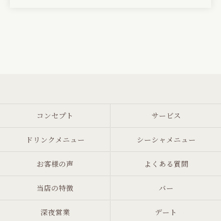
(Translated by Google)
This shisha bar has a great atmosphere and is very
relaxing!
The original cocktails are delicious, and I'd love to
bring my friends there.
コンセプト
サービス
ドリンクメニュー
シーシャメニュー
お客様の声
よくある質問
当店の特徴
バー
深夜営業
デート