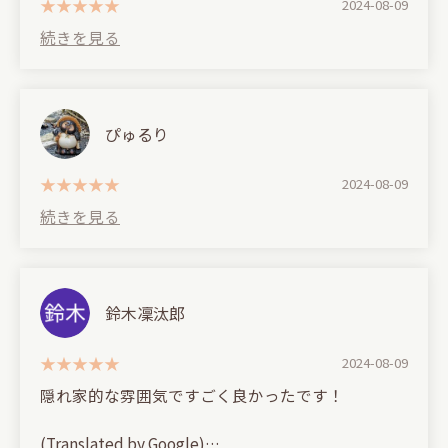
I tried them with and without an iced hose.
2024-08-09
Both flavors were delicious, but the cola with an
iced hose lost its creaminess and had a cooler,
sharper finish that I preferred!!
▼Drinks
I forgot the name, but this blue one was slightly
ぴゅるり
carbonated and incredibly delicious.
2024-08-09
鈴木凜汰郎
2024-08-09
隠れ家的な雰囲気ですごく良かったです！
(Translated by Google)