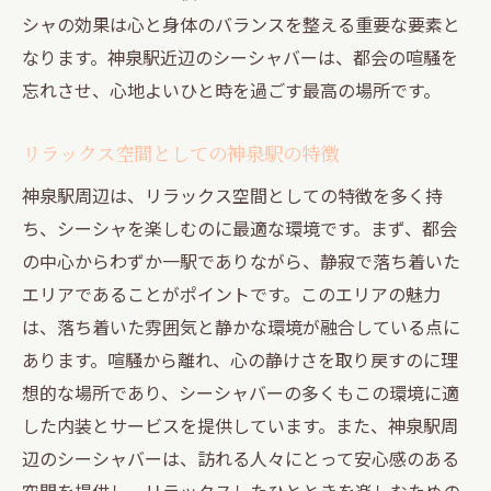
シーシャがもたらす心の安らぎ
シャの効果は心と身体のバランスを整える重要な要素と
ストレス解消法としてのシーシャの魅力
なります。神泉駅近辺のシーシャバーは、都会の喧騒を
神泉駅での非日常体験を楽しむ
忘れさせ、心地よいひと時を過ごす最高の場所です。
疲れを癒すシーシャスポットの選び方
神泉駅周辺で新たなリラックス体験シーシャの
リラックス空間としての神泉駅の特徴
魅力を探る
神泉駅周辺は、リラックス空間としての特徴を多く持
リラックス体験を求める人々のために
ち、シーシャを楽しむのに最適な環境です。まず、都会
シーシャとリラクゼーションの関係
の中心からわずか一駅でありながら、静寂で落ち着いた
エリアであることがポイントです。このエリアの魅力
新たな魅力を発見する神泉駅の旅
は、落ち着いた雰囲気と静かな環境が融合している点に
シーシャの香りがもたらす新たな気づき
あります。喧騒から離れ、心の静けさを取り戻すのに理
神泉駅を訪れる際の楽しみ方ガイド
想的な場所であり、シーシャバーの多くもこの環境に適
非日常を味わうためのシーシャの活用法
した内装とサービスを提供しています。また、神泉駅周
都会のオアシス神泉駅でのシーシャ体験とその
辺のシーシャバーは、訪れる人々にとって安心感のある
効果
空間を提供し、リラックスしたひとときを楽しむための