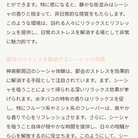
とができます。特に夜になると、静かな街並みはシーシ
多彩なフレーバーと静かな環境神泉駅でシーシ
ャの香りと相まって、非日常的な感覚をもたらします。
ャを楽しむ
このような環境は、訪れる人々にリラックスとリフレッ
シーシャフレーバーの多様性と選び方
シュを提供し、日常のストレスを解消する場として非常
静寂な環境がもたらすリラックス効果
に魅力的です。
好みのフレーバーで自分だけの時間を
フレーバーごとの特徴とおすすめの組み合
都会のストレスを解消するシーシャの効果
わせ
神泉駅周辺のシーシャ体験は、都会のストレスを効果的
神泉駅周辺のシーシャカフェ紹介
に解消する手段として注目されています。まず、シーシ
フレーバー選びでシーシャ体験を倍増
ャを吸うことによって得られる深いリラックス効果が挙
日常のストレス解消に最適神泉駅のシーシャス
げられます。水タバコの特有の香りはリラックスを促
ポット
し、特にフルーツ系やミント系のフレーバーは、爽やか
な香りで心をリフレッシュさせます。さらに、シーシャ
ストレスフリーな空間を提供する場所
を吸うこと自体が穏やかな時間を提供し、日々の喧騒か
神泉駅周辺の隠れ家的シーシャスポット
ら心を解放するのに役立ちます。このようにして、シー