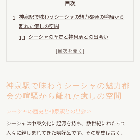
目次
神泉駅で味わうシーシャの魅力都会の喧騒から
離れた癒しの空間
シーシャの歴史と神泉駅との出会い
神泉駅周辺の静寂な環境とその魅力
都会のストレスを解消するシーシャの効果
リラックス空間としての神泉駅の特徴
シーシャスポットの選び方とおすすめポイ
神泉駅で味わうシーシャの魅力都
ント
会の喧騒から離れた癒しの空間
神泉駅でのシーシャ体験を充実させる方法
渋谷から一駅のリラックスシーシャで心身リフ
シーシャの歴史と神泉駅との出会い
レッシュ
シーシャは中東文化に起源を持ち、数世紀にわたって
渋谷駅からのアクセスとその利便性
人々に親しまれてきた嗜好品です。その歴史は古く、