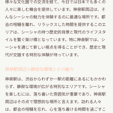
短時間で味わえるリラックススポット
様々な文化圏での交流を経て、今日では日本でも多くの
心身を癒すシーシャの楽しみ方
人々に楽しむ機会を提供しています。神泉駅周辺は、そ
んなシーシャの魅力を体験するのに最適な場所です。都
仕事帰りに立ち寄りたい神泉駅の魅力
会の喧騒を離れ、リラックスした時間を提供するこのエ
シーシャの香りで心を落ち着かせる
リアは、シーシャの持つ歴史的背景と現代のライフスタ
都会の中のオアシスを発見する旅
イルを繋ぐ架け橋となっています。特に神泉駅では、シ
シーシャで深まる友人との絆神泉駅周辺で楽し
ーシャを通じて新しい視点を得ることができ、歴史と現
む時間
代が交錯する特別な体験が待っています。
シーシャが絆を深める理由
友人たちと楽しむためのシーシャフレーバ
神泉駅周辺の静寂な環境とその魅力
ー選び
神泉駅は、渋谷からわずか一駅の距離にあるにもかかわ
共同体験としてのシーシャの役割
らず、静寂な環境が広がる特別なエリアです。シーシャ
神泉駅でのシーシャデートを楽しむコツ
を楽しむには、落ち着いた雰囲気が重要であり、神泉駅
シーシャを通じた新たな友達作りの場
周辺はその点で理想的な場所と言えます。訪れる人々
は、都会の喧騒を忘れ、心を落ち着ける時間を過ごすこ
共に過ごす時間を彩るシーシャの魅力