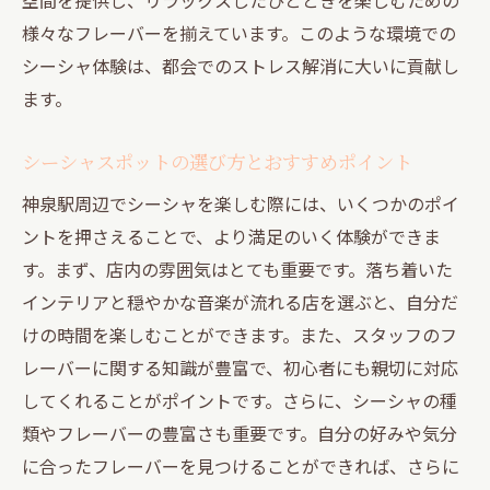
神泉駅でのシーシャ体験の意義
様々なフレーバーを揃えています。このような環境での
オアシスとしての神泉駅の魅力
シーシャ体験は、都会でのストレス解消に大いに貢献し
ます。
シーシャが心身に与えるポジティブな影響
リラックス効果を最大限に引き出す方法
シーシャスポットの選び方とおすすめポイント
都会の中で見つける心の安らぎ
神泉駅周辺でシーシャを楽しむ際には、いくつかのポイ
神泉駅でのシーシャ体験をより楽しむため
ントを押さえることで、より満足のいく体験ができま
に
す。まず、店内の雰囲気はとても重要です。落ち着いた
渋谷の喧騒を離れてシーシャの世界へ神泉駅の
インテリアと穏やかな音楽が流れる店を選ぶと、自分だ
魅力
けの時間を楽しむことができます。また、スタッフのフ
渋谷の喧騒から距離を置く理由
レーバーに関する知識が豊富で、初心者にも親切に対応
神泉駅でシーシャを楽しむためのヒント
してくれることがポイントです。さらに、シーシャの種
静かな環境がもたらすシーシャの魅力
類やフレーバーの豊富さも重要です。自分の好みや気分
シーシャを通じた新しい発見
に合ったフレーバーを見つけることができれば、さらに