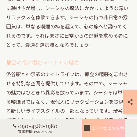
に静けさが増し、シーシャの魔法にかかったような深い
リラックスを体験できます。シーシャの持つ非日常の雰
囲気は、単なる喫煙の枠を超えて、心の旅へと誘ってく
れるのです。それはまさに日常からの逃避を求める者に
とって、最適な選択肢となるでしょう。
都会の夜に潜むシーシャの魅力
渋谷駅と神泉駅のナイトライフは、都会の喧騒を忘れさ
せる特別な空間を提供しています。その中で、シーシャ
の魅力はひときわ異彩を放っています。シーシャは単な
る喫煙具ではなく、現代人にリラクゼーションを提供す
る新しいライフスタイルの一部となっています。渋谷駅
周辺のシーシャバーでは、多様なフレーバーが楽しめる
090-4382-1980
だけでなく、落ち着いたインテリアと音楽が、訪れる
ご予約はこちら
営業時間 19:00~5:00