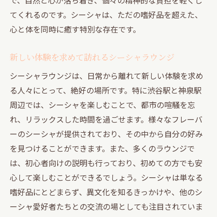
シーシャの煙が描く夜の風景
てくれるのです。シーシャは、ただの嗜好品を超えた、
心地よいシーシャの香りと共に過ごす、渋谷と
心と体を同時に癒す特別な存在です。
神泉の夜
香り高いシーシャが演出する夜の魅力
新しい体験を求めて訪れるシーシャラウンジ
渋谷と神泉の夜に溶け込むシーシャの香り
シーシャラウンジは、日常から離れて新しい体験を求め
シーシャの香りがもたらす心の安らぎ
る人々にとって、絶好の場所です。特に渋谷駅と神泉駅
夜を楽しむためのシーシャの選び方
周辺では、シーシャを楽しむことで、都市の喧騒を忘
れ、リラックスした時間を過ごせます。様々なフレーバ
シーシャと共に過ごすリラクゼーションの
ーのシーシャが提供されており、その中から自分の好み
夜
を見つけることができます。また、多くのラウンジで
香りに包まれた渋谷と神泉の特別な夜
は、初心者向けの説明も行っており、初めての方でも安
心して楽しむことができるでしょう。シーシャは単なる
嗜好品にとどまらず、異文化を知るきっかけや、他のシ
ーシャ愛好者たちとの交流の場としても注目されていま