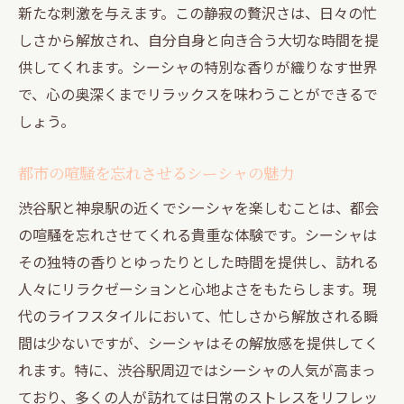
新たな刺激を与えます。この静寂の贅沢さは、日々の忙
神泉駅でのシーシャ体験の魅力
しさから解放され、自分自身と向き合う大切な時間を提
シーシャが生む新しいコミュニティ
供してくれます。シーシャの特別な香りが織りなす世界
夜の神泉で交流を深めるシーシャ時間
で、心の奥深くまでリラックスを味わうことができるで
シーシャがもたらす人と人との繋がり
しょう。
交流の輪を広げるシーシャバーの魅力
都市の喧騒を忘れさせるシーシャの魅力
シーシャを通じた神泉の夜の楽しみ方
非日常を求めてシーシャが導く渋谷駅の夜
渋谷駅と神泉駅の近くでシーシャを楽しむことは、都会
の喧騒を忘れさせてくれる貴重な体験です。シーシャは
非日常を求めるシーシャ愛好者たち
その独特の香りとゆったりとした時間を提供し、訪れる
シーシャが提供する特別な夜の体験
人々にリラクゼーションと心地よさをもたらします。現
渋谷駅で体験するシーシャの新世界
代のライフスタイルにおいて、忙しさから解放される瞬
シーシャが作り出す非日常の雰囲気
間は少ないですが、シーシャはその解放感を提供してく
都会の夜に潜むシーシャの魅力
れます。特に、渋谷駅周辺ではシーシャの人気が高まっ
渋谷駅の夜を彩るシーシャの魔法
ており、多くの人が訪れては日常のストレスをリフレッ