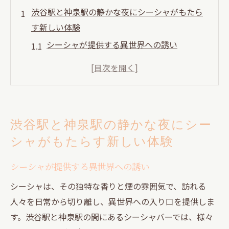
渋谷駅と神泉駅の静かな夜にシーシャがもたら
す新しい体験
シーシャが提供する異世界への誘い
静寂の中に広がるシーシャの特別な香り
都市の喧騒を忘れさせるシーシャの魅力
シーシャを介したリラクゼーションの深さ
新しい体験を求めて訪れるシーシャラウン
渋谷駅と神泉駅の静かな夜にシー
ジ
シャがもたらす新しい体験
シーシャを通して感じる静寂の贅沢
シーシャを通じて楽しむ渋谷と神泉の特別なナ
シーシャが提供する異世界への誘い
イトライフ
シーシャは、その独特な香りと煙の雰囲気で、訪れる
ナイトライフにおけるシーシャの位置づけ
人々を日常から切り離し、異世界への入り口を提供しま
シーシャが繋ぐ人々の交流
す。渋谷駅と神泉駅の間にあるシーシャバーでは、様々