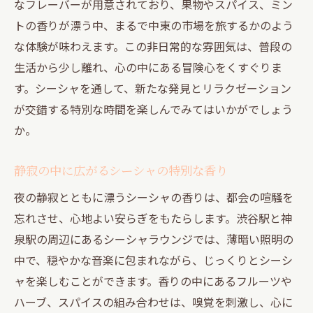
渋谷と神泉の夜に舞うシーシャの煙
なフレーバーが用意されており、果物やスパイス、ミン
トの香りが漂う中、まるで中東の市場を旅するかのよう
シーシャ文化が彩る夜の体験
な体験が味わえます。この非日常的な雰囲気は、普段の
異文化交流の場としてのシーシャラウンジ
生活から少し離れ、心の中にある冒険心をくすぐりま
シーシャを通じて広がるナイトライフ
す。シーシャを通して、新たな発見とリラクゼーション
シーシャの香りとともに過ごす渋谷駅のリラク
が交錯する特別な時間を楽しんでみてはいかがでしょう
ゼーション
か。
渋谷駅周辺で楽しむシーシャの魅力
香り高いシーシャで心を癒すひととき
静寂の中に広がるシーシャの特別な香り
シーシャがもたらす都会のオアシス
夜の静寂とともに漂うシーシャの香りは、都会の喧騒を
リラクゼーションと交流を兼ね備えたシー
忘れさせ、心地よい安らぎをもたらします。渋谷駅と神
シャの場
泉駅の周辺にあるシーシャラウンジでは、薄暗い照明の
シーシャの香りに包まれた夜の楽しみ方
中で、穏やかな音楽に包まれながら、じっくりとシーシ
ャを楽しむことができます。香りの中にあるフルーツや
渋谷駅で味わうシーシャの新しい魅力
ハーブ、スパイスの組み合わせは、嗅覚を刺激し、心に
神泉駅でのシーシャ体験が広げる夜の交流の輪