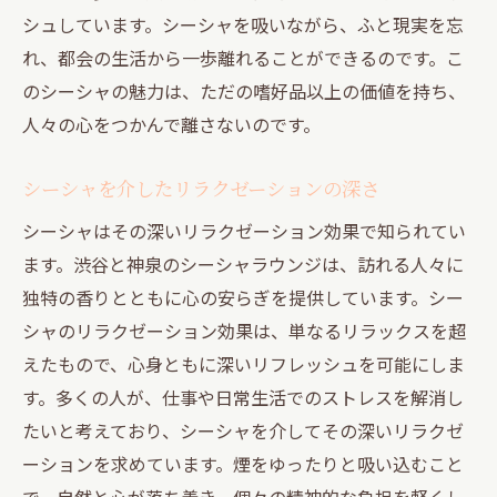
神泉駅周辺で見つけるシーシャのある夜の癒し
シュしています。シーシャを吸いながら、ふと現実を忘
れ、都会の生活から一歩離れることができるのです。こ
神泉駅でのシーシャの癒し効果
のシーシャの魅力は、ただの嗜好品以上の価値を持ち、
夜の神泉で心休まるシーシャタイム
人々の心をつかんで離さないのです。
癒しを求める人々の集うシーシャスポット
シーシャがもたらす心の安らぎ
シーシャを介したリラクゼーションの深さ
静かな夜を楽しむためのシーシャの選び方
シーシャはその深いリラクゼーション効果で知られてい
神泉駅にあるシーシャでの癒し体験
ます。渋谷と神泉のシーシャラウンジは、訪れる人々に
シーシャの煙が繋ぐ渋谷と神泉のナイトライフ
独特の香りとともに心の安らぎを提供しています。シー
シーシャが結ぶ渋谷と神泉の夜
シャのリラクゼーション効果は、単なるリラックスを超
ナイトライフを彩るシーシャの魅力
えたもので、心身ともに深いリフレッシュを可能にしま
す。多くの人が、仕事や日常生活でのストレスを解消し
シーシャの煙がもたらす新しい出会い
たいと考えており、シーシャを介してその深いリラクゼ
渋谷と神泉の夜に広がるシーシャの輪
ーションを求めています。煙をゆったりと吸い込むこと
シーシャを介した都市間の交流
で、自然と心が落ち着き、個々の精神的な負担を軽くし