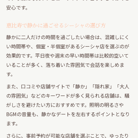
安心です。
シーシャデートの満足度を左右する雰囲気
のコツ
恵比寿で静かに過ごせるシーシャの選び方
隠れ家感あるシーシャで距離が縮まる理由
静かに二人だけの時間を過ごしたい場合は、混雑しにく
隠れ家シーシャがカップルの距離を縮める
い時間帯や、個室・半個室があるシーシャ店を選ぶのが
理由
効果的です。平日夜や週末の早い時間帯は比較的空いて
居心地の良いシーシャ空間が生む二人の親
いることが多く、落ち着いた雰囲気で会話を楽しめま
密感
す。
シーシャの隠れ家感がデートに与える効果
また、口コミや店舗サイトで「静か」「隠れ家」「大人
落ち着いた雰囲気で自然に心が近づくシー
の雰囲気」などのキーワードが多く見られる店舗は、騒
シャ
がしさを避けたい方におすすめです。照明の明るさや
隠れ家シーシャが初デートにもおすすめな
BGMの音量も、静かなデートを左右するポイントとなり
理由
ます。
さらに、事前予約が可能な店舗を選ぶことで、ゆったり