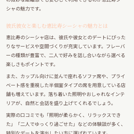
なる理由
シャの魅力です。
口コミで評判の中目黒シーシャデート活用
法
彼氏彼女と楽しむ恵比寿シーシャの魅力とは
シーシャカフェで彼氏彼女と過ごす充実し
恵比寿のシーシャ店は、彼氏や彼女とのデートにぴった
た時間
りなサービスや空間づくりが充実しています。フレーバ
中目黒でコスパ良くシーシャを楽しむポイ
ーの種類が豊富で、二人で好みを話し合いながら選べる
ント
楽しさもポイントです。
雰囲気抜群の中目黒シーシャで距離を縮め
また、カップル向けに並んで座れるソファ席や、プライ
る
ベート感を重視した半個室タイプの席を用意している店
シーシャが叶える落ち着いた大人のデート計画
舗も増えています。落ち着いた照明やおしゃれなインテ
落ち着いたシーシャ空間で大人デートを満
リアが、自然と会話を盛り上げてくれるでしょう。
喫
実際の口コミでも「照明が柔らかく、リラックスでき
シーシャデートでリラックスした雰囲気を
た」「二人でゆっくり過ごせた」などの体験談が多く、
演出
特別なデートを演出したい方に選ばれています。