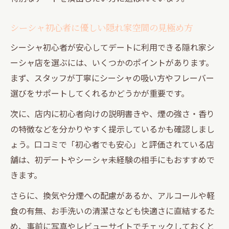
大人カップルに選ばれるシーシャの秘密
シーシャ初心者に優しい隠れ家空間の見極め方
シーシャ店選びで知っておきたい大人のポ
イント
シーシャ初心者が安心してデートに利用できる隠れ家シ
静かに語れるシーシャ空間で深まる二人の
ーシャ店を選ぶには、いくつかのポイントがあります。
時間
まず、スタッフが丁寧にシーシャの吸い方やフレーバー
選びをサポートしてくれるかどうかが重要です。
カップル必見の雰囲気重視シーシャ選び方
カップルに最適な雰囲気重視のシーシャの
次に、店内に初心者向けの説明書きや、煙の強さ・香り
選び方
の特徴などを分かりやすく提示しているかも確認しまし
ょう。口コミで「初心者でも安心」と評価されている店
デートで失敗しないシーシャ店の雰囲気チ
舗は、初デートやシーシャ未経験の相手にもおすすめで
ェック
きます。
隠れ家感のあるシーシャで特別な時間を演
出
さらに、換気や分煙への配慮があるか、アルコールや軽
彼氏彼女と訪れたい雰囲気抜群のシーシャ
食の有無、お手洗いの清潔さなども快適さに直結するた
店
め、事前に写真やレビューサイトでチェックしておくと