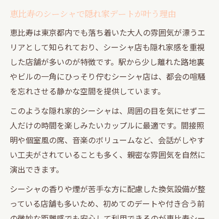
確認
恵比寿のシーシャで隠れ家デートが叶う理由
おしゃれデートに最適なシーシャ空間を探す
恵比寿は東京都内でも落ち着いた大人の雰囲気が漂うエ
おしゃれなシーシャ空間でデートが盛り上
リアとして知られており、シーシャ店も隠れ家感を重視
がる秘訣
した店舗が多いのが特徴です。駅から少し離れた路地裏
雰囲気重視のシーシャ店選びで失敗しない
やビルの一角にひっそり佇むシーシャ店は、都会の喧騒
方法
を忘れさせる静かな空間を提供しています。
カップルに人気のおしゃれなシーシャの特
このような隠れ家的シーシャは、周囲の目を気にせず二
徴
人だけの時間を楽しみたいカップルに最適です。間接照
デートに映える隠れ家シーシャ空間の選び
明や個室風の席、音楽のボリュームなど、会話がしやす
方
い工夫がされていることも多く、親密な雰囲気を自然に
彼氏彼女と特別な時間を過ごせるシーシャ
演出できます。
の魅力
シーシャの香りや煙が苦手な方に配慮した換気設備が整
中目黒周辺でシーシャデートを楽しむコツ
っている店舗も多いため、初めてのデートや付き合う前
中目黒の隠れ家シーシャでデートが楽しく
の微妙な距離感でも安心して利用できるのが恵比寿シー