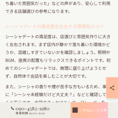
ち着いた雰囲気だった」などの声があり、安心して利用
できる店舗選びの参考になります。
シーシャデートの満足度を左右する雰囲気のコツ
シーシャデートの満足度は、店選びと雰囲気作りに大き
く左右されます。まず店内が静かで落ち着いた環境かど
うか、混雑しすぎていないかを確認しましょう。照明や
BGM、座席の配置もリラックスできるポイントです。初
めてのシーシャデートでは、無理に盛り上げようとせ
ず、自然体で会話を楽しむことが大切です。
また、シーシャの香りや煙が苦手な方もいるため、事前
に「シーシャ未経験だけど大丈夫？」などと確認してお
くと安心です。会話のきっかけとして、フレーバーを一
090-4382-1980
緒に選ぶ、シーシャの吸い方を教え合うなど、二人で体
ご予約はこちら
営業時間 19:00~5:00
験を共有することで距離が縮まります。実際の口コミで