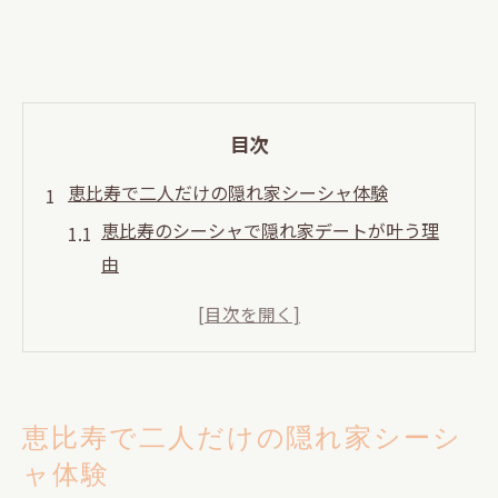
目次
恵比寿で二人だけの隠れ家シーシャ体験
恵比寿のシーシャで隠れ家デートが叶う理
由
彼氏彼女と楽しむ恵比寿シーシャの魅力と
は
シーシャ初心者に優しい隠れ家空間の見極
め方
恵比寿で二人だけの隠れ家シーシ
恵比寿で静かに過ごせるシーシャの選び方
ャ体験
デート向きシーシャ店の雰囲気と居心地を