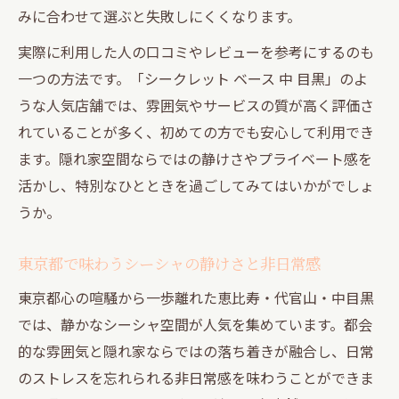
打ち上げシーンを格上げするシーシャの選
みに合わせて選ぶと失敗しにくくなります。
び方
実際に利用した人の口コミやレビューを参考にするのも
口コミで注目の隠れ家シーシャポイント
一つの方法です。「シークレット ベース 中 目黒」のよ
恵比寿・代官山・中目黒でくつろぐ夜
うな人気店舗では、雰囲気やサービスの質が高く評価さ
シーシャで叶える恵比寿・代官山のくつろ
れていることが多く、初めての方でも安心して利用でき
ぎ時間
ます。隠れ家空間ならではの静けさやプライベート感を
中目黒の隠れ家で過ごす特別なシーシャ夜
活かし、特別なひとときを過ごしてみてはいかがでしょ
少人数でも楽しめるシーシャ打ち上げの魅
うか。
力
写真映えも叶う夜のシーシャ体験を提案
東京都で味わうシーシャの静けさと非日常感
東京都心でくつろげるシーシャ空間の選び
東京都心の喧騒から一歩離れた恵比寿・代官山・中目黒
方
では、静かなシーシャ空間が人気を集めています。都会
シーシャ好きに贈る特別なひとときの選び方
的な雰囲気と隠れ家ならではの落ち着きが融合し、日常
のストレスを忘れられる非日常感を味わうことができま
シーシャ好きが選ぶ隠れ家空間の条件とは