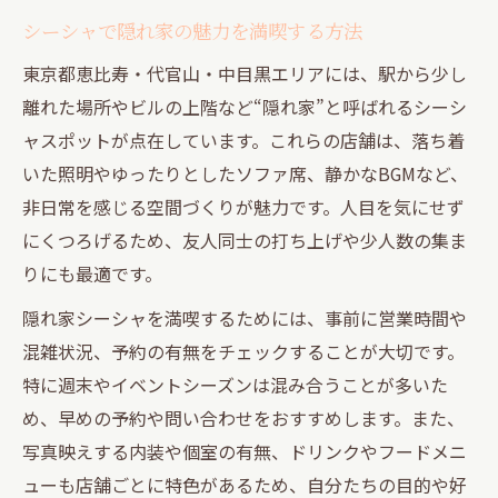
シーシャで友人と過ごす打ち上げの魅力
シーシャで隠れ家の魅力を満喫する方法
隠れ家シーシャ空間が打ち上げに支持され
東京都恵比寿・代官山・中目黒エリアには、駅から少し
る理由
離れた場所やビルの上階など“隠れ家”と呼ばれるシーシ
東京都の夜を彩るシーシャで癒やし体験
ャスポットが点在しています。これらの店舗は、落ち着
恵比寿・代官山で打ち上げに最適なシーシ
いた照明やゆったりとしたソファ席、静かなBGMなど、
ャ探し
非日常を感じる空間づくりが魅力です。人目を気にせず
にくつろげるため、友人同士の打ち上げや少人数の集ま
中目黒で叶えるシーシャ打ち上げの楽しみ
りにも最適です。
方
東京都で味わう隠れ家シーシャの魅力とは
隠れ家シーシャを満喫するためには、事前に営業時間や
混雑状況、予約の有無をチェックすることが大切です。
東京都のシーシャ隠れ家が人気の理由
特に週末やイベントシーズンは混み合うことが多いた
恵比寿・代官山のシーシャで味わう非日常
め、早めの予約や問い合わせをおすすめします。また、
空間
写真映えする内装や個室の有無、ドリンクやフードメニ
中目黒で発見する新感覚のシーシャ体験
ューも店舗ごとに特色があるため、自分たちの目的や好