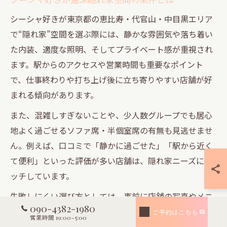
シーシャ好きが東京都の恵比寿・代官山・中目黒エリア
で“隠れ家”空間を選ぶ際には、静かな雰囲気や落ち着い
た内装、適度な照明、そしてプライベート感が重視され
ます。駅からのアクセスや営業時間も重要なポイント
で、仕事終わりや打ち上げ後に立ち寄りやすい店舗が好
まれる傾向があります。
また、混雑しすぎないことや、少人数グループでも居心
地よく過ごせるソファ席・半個室席の有無も見逃せませ
ん。例えば、口コミで「静かに過ごせた」「駅から近く
て便利」といった評価が多い店舗は、隠れ家ニーズにマ
ッチしています。
失敗しにくい選び方としては、事前に店舗の写真やメニ
090-4382-1980
ュー、利用ルールを把握し、予約の可否や混雑状況を確
ご予約はこちら
営業時間 19:00~5:00
認することが肝心です。特に初めての方は、初心者向け