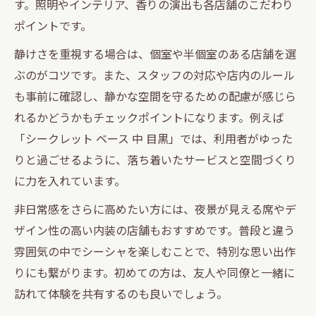
す。照明やインテリア、香りの演出も各店舗のこだわり
打ち上げに最適なシーシャ利用シーンの提
ポイントです。
案
静けさを重視する場合は、個室や半個室のある店舗を選
東京都で味わうシーシャの非日常体験法
ぶのがコツです。また、スタッフの対応や店内のルール
恵比寿・代官山で特別感を味わうコツ
も事前に確認し、静かな空間を守るための配慮が感じら
中目黒で人気のシーシャ隠れ家の探し方
れるかどうかもチェックポイントになります。例えば
静かな時を楽しむ隠れ家でシーシャ体験
「シークレット ベース 中 目黒」では、利用者がゆった
隠れ家シーシャで静けさと癒やしを堪能
りと過ごせるように、落ち着いたサービスと空間づくり
東京都の夜を楽しむシーシャ空間の魅力
に力を入れています。
恵比寿・代官山のシーシャで心ほどける時
非日常感をさらに高めたい方には、夜景が見える席やデ
間
ザイン性の高い内装の店舗もおすすめです。普段と違う
中目黒で静かな打ち上げを叶えるシーシャ
雰囲気の中でシーシャを楽しむことで、特別な思い出作
写真映えする隠れ家シーシャの楽しみ方
りにも繋がります。初めての方は、友人や同僚と一緒に
訪れて体験を共有するのも良いでしょう。