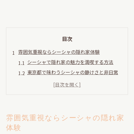
目次
雰囲気重視ならシーシャの隠れ家体験
シーシャで隠れ家の魅力を満喫する方法
東京都で味わうシーシャの静けさと非日常
感
恵比寿・代官山でシーシャ体験を深めるコ
ツ
中目黒の隠れ家シーシャで癒やされる夜を
雰囲気重視ならシーシャの隠れ家
打ち上げに最適なシーシャ空間の選び方
体験
打ち上げにぴったりな癒やしシーシャ空間