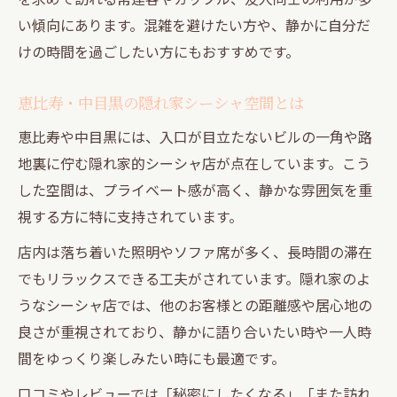
隠れ家シーシャで体感する東京都の非日常
い傾向にあります。混雑を避けたい方や、静かに自分だ
深夜営業のシーシャ店で味わう大人の余裕
けの時間を過ごしたい方にもおすすめです。
代官山や中目黒の静かなシーシャ時間を楽
恵比寿・中目黒の隠れ家シーシャ空間とは
しむ
恵比寿の夜にぴったりのシーシャ空間選び
恵比寿や中目黒には、入口が目立たないビルの一角や路
地裏に佇む隠れ家的シーシャ店が点在しています。こう
静かな夜に合うシーシャの香りや楽しみ方
した空間は、プライベート感が高く、静かな雰囲気を重
路地裏で味わう大人のシーシャ静かな楽しみ方
視する方に特に支持されています。
東京都の路地裏隠れ家で楽しむシーシャ体
験
店内は落ち着いた照明やソファ席が多く、長時間の滞在
でもリラックスできる工夫がされています。隠れ家のよ
夜更けの中目黒で叶う静かなシーシャ時間
うなシーシャ店では、他のお客様との距離感や居心地の
恵比寿・代官山の隠れ家で大人のシーシャ
良さが重視されており、静かに語り合いたい時や一人時
満喫
間をゆっくり楽しみたい時にも最適です。
深夜帯に味わう路地裏シーシャの特別感
口コミやレビューでは「秘密にしたくなる」「また訪れ