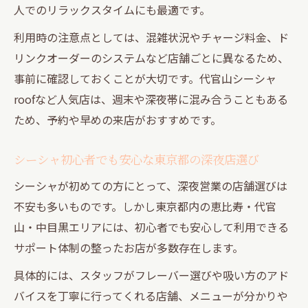
極意
人でのリラックスタイムにも最適です。
深夜まで営業する東京都シーシャ店の選び
利用時の注意点としては、混雑状況やチャージ料金、ド
方
リンクオーダーのシステムなど店舗ごとに異なるため、
隠れ家感たっぷりなシーシャスポット比較
事前に確認しておくことが大切です。代官山シーシャ
術
roofなど人気店は、週末や深夜帯に混み合うこともある
恵比寿・代官山・中目黒のシーシャ深夜活
ため、予約や早めの来店がおすすめです。
用法
チャージや予約で失敗しないシーシャ店選
シーシャ初心者でも安心な東京都の深夜店選び
び
シーシャが初めての方にとって、深夜営業の店舗選びは
夜カフェ兼用できるシーシャの利便性を解
不安も多いものです。しかし東京都内の恵比寿・代官
説
山・中目黒エリアには、初心者でも安心して利用できる
サポート体制の整ったお店が多数存在します。
具体的には、スタッフがフレーバー選びや吸い方のアド
バイスを丁寧に行ってくれる店舗、メニューが分かりや