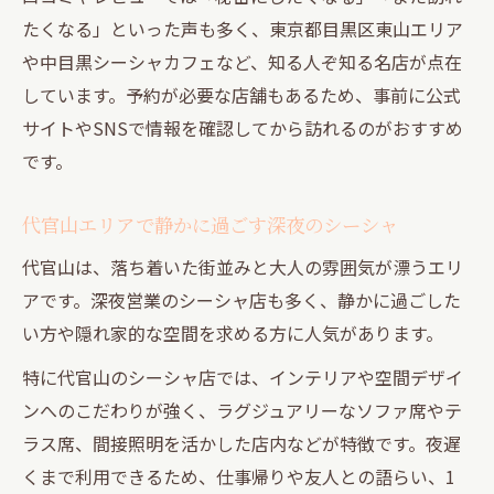
シーシャの香りで満ちる落ち着いた大人空
たくなる」といった声も多く、東京都目黒区東山エリア
間
や中目黒シーシャカフェなど、知る人ぞ知る名店が点在
シーシャで叶う深夜の秘密基地的ひととき
しています。予約が必要な店舗もあるため、事前に公式
シーシャが彩る深夜の秘密基地風空間の魅
サイトやSNSで情報を確認してから訪れるのがおすすめ
力
です。
東京都の隠れ家シーシャで味わう非日常体
験
代官山エリアで静かに過ごす深夜のシーシャ
中目黒の秘密基地的シーシャスポット活用
代官山は、落ち着いた街並みと大人の雰囲気が漂うエリ
術
アです。深夜営業のシーシャ店も多く、静かに過ごした
深夜まで使えるシーシャの隠れ家空間を探
い方や隠れ家的な空間を求める方に人気があります。
す
特に代官山のシーシャ店では、インテリアや空間デザイ
恵比寿・代官山で秘密基地気分を味わうコ
ンへのこだわりが強く、ラグジュアリーなソファ席やテ
ツ
ラス席、間接照明を活かした店内などが特徴です。夜遅
夜更けまでくつろげるシーシャスポット選びの
くまで利用できるため、仕事帰りや友人との語らい、1