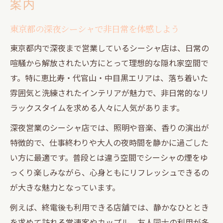
案内
隠れ家的雰囲気で楽しむシーシャの魅力
恵比寿・代官山・中目黒の隠れ家で深夜シーシ
東京都の深夜シーシャで非日常を体感しよう
ャを満喫
東京都内で深夜まで営業しているシーシャ店は、日常の
深夜でも入れる隠れ家シーシャスポットの
喧騒から解放されたい方にとって理想的な隠れ家空間で
選び方
す。特に恵比寿・代官山・中目黒エリアは、落ち着いた
東京都で味わう大人のシーシャ深夜体験ガ
雰囲気と洗練されたインテリアが魅力で、非日常的なリ
イド
ラックスタイムを求める人々に人気があります。
中目黒シーシャカフェで過ごす静かなひと
深夜営業のシーシャ店では、照明や音楽、香りの演出が
とき
特徴的で、仕事終わりや大人の夜時間を静かに過ごした
恵比寿・代官山のシーシャで叶うリラック
い方に最適です。普段とは違う空間でシーシャの煙をゆ
スタイム
っくり楽しみながら、心身ともにリフレッシュできるの
予約やチャージのポイントと深夜利用のコ
が大きな魅力となっています。
ツ
例えば、終電後も利用できる店舗では、静かなひととき
非日常感あふれる東京都のシーシャ深夜空間
を求めて訪れる常連客やカップル、友人同士の利用が多