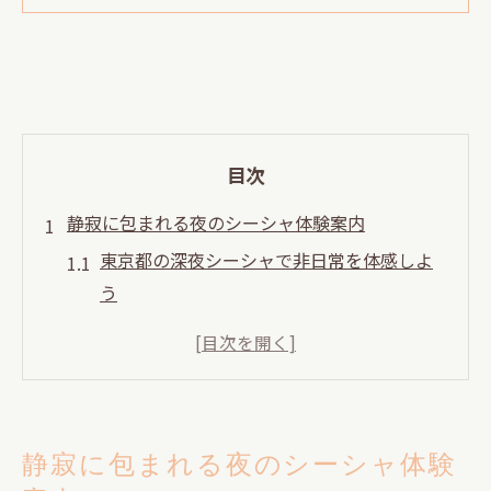
目次
静寂に包まれる夜のシーシャ体験案内
東京都の深夜シーシャで非日常を体感しよ
う
恵比寿・中目黒の隠れ家シーシャ空間とは
代官山エリアで静かに過ごす深夜のシーシ
ャ
シーシャ初心者でも安心な東京都の深夜店
静寂に包まれる夜のシーシャ体験
選び