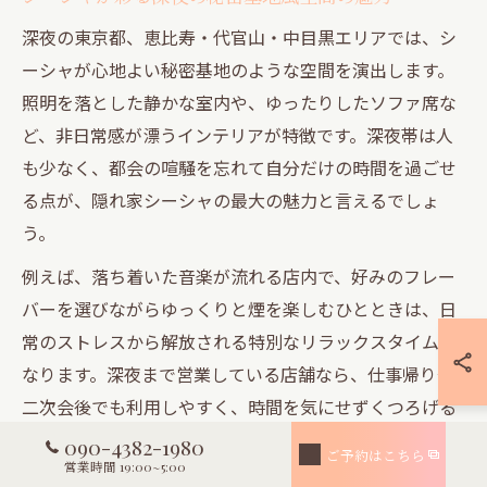
深夜の東京都、恵比寿・代官山・中目黒エリアでは、シ
ーシャが心地よい秘密基地のような空間を演出します。
照明を落とした静かな室内や、ゆったりしたソファ席な
ど、非日常感が漂うインテリアが特徴です。深夜帯は人
も少なく、都会の喧騒を忘れて自分だけの時間を過ごせ
る点が、隠れ家シーシャの最大の魅力と言えるでしょ
う。
例えば、落ち着いた音楽が流れる店内で、好みのフレー
バーを選びながらゆっくりと煙を楽しむひとときは、日
常のストレスから解放される特別なリラックスタイムと
なります。深夜まで営業している店舗なら、仕事帰りや
二次会後でも利用しやすく、時間を気にせずくつろげる
のもポイントです。
090-4382-1980
ご予約はこちら
営業時間 19:00~5:00
ただし、深夜営業の店舗は入店ルールやチャージ料金が