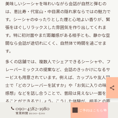
美味しいシーシャを味わいながら会話が自然と弾むの
は、恵比寿・代官山・中目黒の隠れ家ならではの魅力で
す。シーシャのゆったりとした煙と心地よい香りが、緊
張をほぐしリラックスした雰囲気を作り出してくれま
す。特に初対面やまだ距離感がある相手とも、静かな空
間なら会話が途切れにくく、自然体で時間を過ごせま
す。
多くの店舗では、複数人でシェアできるシーシャや、フ
レーバーミックスの提案など、会話のきっかけになるサ
ービスも用意されています。例えば、カップルや友人同
士で「どのフレーバーを試すか」や「お気に入りの味の
感想」などを話し合うことで、普段は見えない一面を知
ることができるでしょう。こうした体験が、相手との距
090-4382-1980
離を自然に縮めるポイントです。
ご予約はこちら
営業時間 19:00~5:00