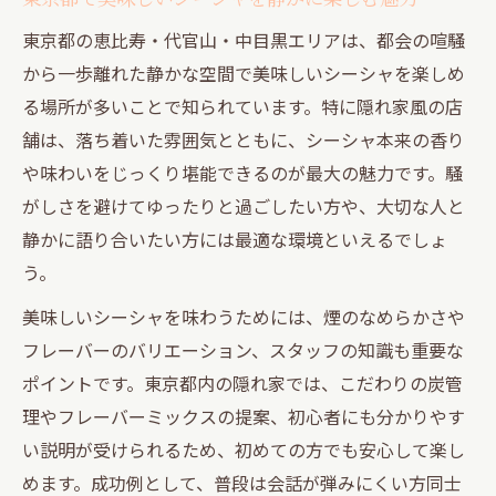
雰囲気重視のシーシャ体験が東京都で叶う
東京都の恵比寿・代官山・中目黒エリアは、都会の喧騒
理由
から一歩離れた静かな空間で美味しいシーシャを楽しめ
恵比寿や代官山で心地よいシーシャ時間を過ご
る場所が多いことで知られています。特に隠れ家風の店
すコツ
舗は、落ち着いた雰囲気とともに、シーシャ本来の香り
恵比寿で美味しいシーシャを満喫する過ご
や味わいをじっくり堪能できるのが最大の魅力です。騒
し方
がしさを避けてゆったりと過ごしたい方や、大切な人と
代官山の隠れ家でシーシャ時間を楽しむポ
静かに語り合いたい方には最適な環境といえるでしょ
イント
う。
シーシャが会話を自然に深めるコツを解説
美味しいシーシャを味わうためには、煙のなめらかさや
心地よい距離感を生むシーシャの楽しみ方
フレーバーのバリエーション、スタッフの知識も重要な
恵比寿・代官山で長居したくなる空間の選
ポイントです。東京都内の隠れ家では、こだわりの炭管
び方
理やフレーバーミックスの提案、初心者にも分かりやす
大人のための中目黒隠れ家スポットで深まる距
い説明が受けられるため、初めての方でも安心して楽し
離感
めます。成功例として、普段は会話が弾みにくい方同士