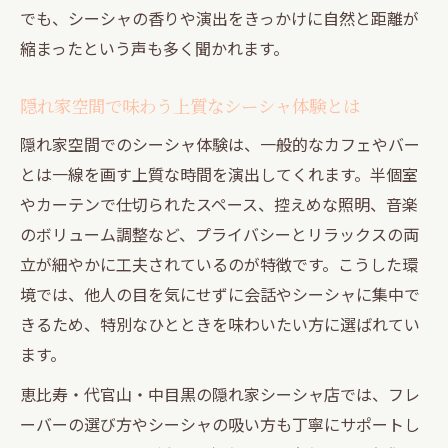
でも、シーシャの香りや演出をきっかけに自然と距離が
中目黒で美味しいシーシャと落ち着き時間
縮まったという声も多く聞かれます。
を体験
隠れ家シーシャで自然と距離が縮まる理由
隠れ家空間で味わう上質なシーシャ体験とは
大人デートに最適な中目黒のシーシャの魅
隠れ家空間でのシーシャ体験は、一般的なカフェやバー
力
とは一線を画す上質な時間を演出してくれます。半個室
会話が弾む中目黒の隠れ家シーシャ活用法
やカーテンで仕切られたスペース、控えめな照明、音楽
個室感ある空間で大人のシーシャ時間を満
のボリューム調整など、プライバシーとリラックスの両
喫
立が細やかに工夫されているのが特徴です。こうした環
美味しいシーシャに出会える場所選びのヒント
境では、他人の目を気にせずに会話やシーシャに集中で
を解説
きるため、特別なひとときを味わいたい方に選ばれてい
美味しいシーシャを選ぶための隠れ家探し
ます。
のコツ
恵比寿・代官山・中目黒の隠れ家シーシャ店では、フレ
雰囲気重視で選ぶシーシャスポットの見極
ーバーの選び方やシーシャの吸い方も丁寧にサポートし
め方