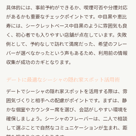
由
具体的には、事前予約ができるか、喫煙可否や分煙対応
があるかも重要なチェックポイントです。中目黒や恵比
東京都の隠れ家シーシャでリラックスする
寿には、シークレットベース中目黒のように雰囲気も良
秘訣
く、初心者でも入りやすい店舗が点在しています。失敗
非日常を楽しむ恵比寿中目黒の隠れ家シーシャ
例として、予約なしで訪れて満席だった、希望のフレー
案内
バーが選べなかったという声もあるため、利用前の情報
非日常を感じるシーシャ隠れ家の選び方と
収集が成功のカギとなります。
は
恵比寿・中目黒で美味しいシーシャ体験を
デートに最適なシーシャの隠れ家スポット活用術
満喫
デートでシーシャの隠れ家スポットを活用する際は、雰
隠れ家シーシャで心からリラックスできる
囲気づくりと相手への配慮がポイントです。まずは、静
理由
かな個室やカウンター席を選び、会話がしやすい環境を
デートや語らいに最適なシーシャスポット
確保しましょう。シーシャのフレーバーは、二人で相談
紹介
して選ぶことで自然なコミュニケーションが生まれ、距
恵比寿中目黒ならではのシーシャ時間の魅