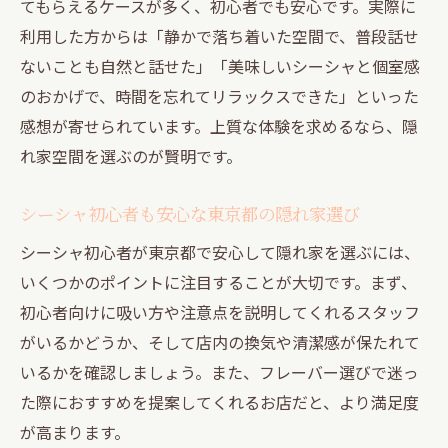
てもらえるケースが多く、初心者でも安心です。実際に
会話がしやすい美味しいシーシャ店の条件
利用した方からは「静かで落ち着いた空間で、普段話せ
とは
ないことも自然と話せた」「美味しいシーシャと個室感
東京都で評判のシーシャ隠れ家選び方ガイ
のおかげで、時間を忘れてリラックスできた」といった
ド
感想が寄せられています。上質な体験を求めるなら、隠
シーシャ初心者向け隠れ家スポット活用の
れ家空間を選ぶのが賢明です。
極意
シーシャ初心者も安心な東京都の隠れ家選び
落ち着いた空間で会話が弾む東京都内のシーシ
ャ体験
シーシャ初心者が東京都で安心して隠れ家を選ぶには、
落ち着いた隠れ家でシーシャを満喫する方
いくつかのポイントに注目することが大切です。まず、
法
初心者向けに吸い方や注意点を説明してくれるスタッフ
がいるかどうか、そして店内の換気や清潔感が保たれて
会話が深まる東京都内の美味しいシーシャ
いるかを確認しましょう。また、フレーバー選びで迷っ
体験
た際におすすめを提案してくれるお店だと、より満足度
静かな空間で楽しむ大人のシーシャの魅力
が高まります。
シーシャと空間が距離感を自然に縮める理