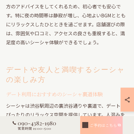
方のアドバイスをしてくれるため、初心者でも安心で
す。特に夜の時間帯は静寂が増し、心地よいBGMととも
にリラックスしたひとときを過ごせます。店舗選びの際
は、雰囲気や口コミ、アクセスの良さも重視すると、満
足度の高いシーシャ体験ができるでしょう。
デートや友人と満喫するシーシャ
の楽しみ方
デート利用におすすめのシーシャ裏道体験
シーシャは渋谷駅周辺の裏渋谷通りや裏道で、デートに
ぴったりのリラックス空間を提供しています。人混みを
090-4382-1980
避けた静かな店舗では、落ち着いた照明や音楽、プライ
ご予約はこちら
営業時間 19:00~5:00
ベート感の高い個室空間が多く、二人だけの特別な時間