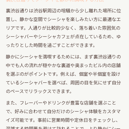
シーシャ初心者に優しい裏道スポットの見
裏渋谷通りは渋谷駅周辺の喧騒から少し離れた場所に位
極め方
置し、静かな空間でシーシャを楽しみたい方に最適なエ
初めてでも安心な裏渋谷通りのシーシャ空
リアです。人通りが比較的少なく、落ち着いた雰囲気の
間
シーシャバーやシーシャカフェが点在しているため、ゆ
口コミで評判のシーシャ初心者向け裏道特
ったりとした時間を過ごすことができます。
集
静かにシーシャを満喫するためには、まず裏渋谷通りの
裏道シーシャで重視したいポイントを解説
中でも人の流れが穏やかな裏道や奥まったビル内の店舗
安心できる雰囲気の裏道シーシャ店の選び
を選ぶのがポイントです。例えば、個室や半個室を設け
方
ているシーシャバーを選べば、周囲の目を気にせず自分
渋谷駅近くで楽しむおしゃれなシーシャ空間
のペースでリラックスできます。
渋谷駅周辺でおしゃれなシーシャ空間を満
また、フレーバーやドリンクが豊富な店舗を選ぶこと
喫
で、好みに合わせて自分だけのシーシャ体験をカスタマ
トレンド感あるシーシャスポットの探し方
イズ可能です。事前に営業時間や定休日をチェックし、
落ち着いた雰囲気の裏道シーシャの魅力
混雑する時間帯を避けて訪れることで、より静かにシー