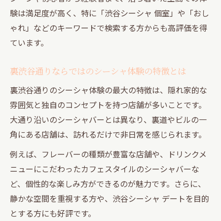
落ち着いた空間で味わうシーシャの贅沢体
験は満足度が高く、特に「渋谷シーシャ 個室」や「おし
験
ゃれ」などのキーワードで検索する方からも高評価を得
裏道で過ごすシーシャのおすすめポイント
ています。
シーシャとともに満喫する裏渋谷通りの魅
力
裏渋谷通りならではのシーシャ体験の特徴とは
静寂な裏道で心地よいシーシャ時間を味わ
裏渋谷通りのシーシャ体験の最大の特徴は、隠れ家的な
う
雰囲気と独自のコンセプトを持つ店舗が多いことです。
デートや友人と満喫するシーシャの楽しみ方
大通り沿いのシーシャバーとは異なり、裏道やビルの一
角にある店舗は、訪れるだけで非日常を感じられます。
デート利用におすすめのシーシャ裏道体験
友人同士で楽しむ裏渋谷通りのシーシャ時
例えば、フレーバーの種類が豊富な店舗や、ドリンクメ
間
ニューにこだわったカフェスタイルのシーシャバーな
シーシャで会話が弾む裏道スポットの選び
ど、個性的な楽しみ方ができるのが魅力です。さらに、
方
静かな空間を重視する方や、渋谷シーシャ デートを目的
とする方にも好評です。
裏渋谷通りでシーシャデートを成功させる