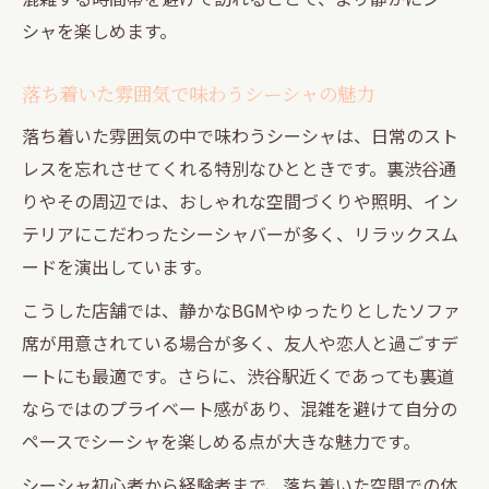
シャを楽しめます。
デートや女子会に人気のシーシャ空間紹介
渋谷駅近くで注目のシーシャ空間の特徴
落ち着いた雰囲気で味わうシーシャの魅力
隠れ家感覚で過ごす裏道シーシャの魅力
落ち着いた雰囲気の中で味わうシーシャは、日常のスト
隠れ家的な裏道シーシャでリラックス体験
レスを忘れさせてくれる特別なひとときです。裏渋谷通
裏道で味わうシーシャの特別な雰囲気とは
りやその周辺では、おしゃれな空間づくりや照明、イン
静かな裏渋谷通りでシーシャを堪能する理
テリアにこだわったシーシャバーが多く、リラックスム
由
ードを演出しています。
プライベート感を重視したシーシャ空間選
こうした店舗では、静かなBGMやゆったりとしたソファ
び
席が用意されている場合が多く、友人や恋人と過ごすデ
裏道のシーシャスポットで叶う癒し時間
ートにも最適です。さらに、渋谷駅近くであっても裏道
落ち着いた裏渋谷通りで過ごす至福の時間
ならではのプライベート感があり、混雑を避けて自分の
裏渋谷通りでシーシャを楽しむ至福のひと
ペースでシーシャを楽しめる点が大きな魅力です。
とき
シーシャ初心者から経験者まで、落ち着いた空間での体