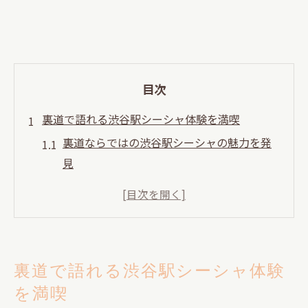
目次
裏道で語れる渋谷駅シーシャ体験を満喫
裏道ならではの渋谷駅シーシャの魅力を発
見
語れる空間でシーシャ初心者も安心の過ご
し方
渋谷シーシャ 安い店選びと裏道活用術
裏渋谷通りで味わうシーシャの深いリラッ
裏道で語れる渋谷駅シーシャ体験
クス体験
を満喫
シーシャなら裏道の隠れ家で静かに語り合