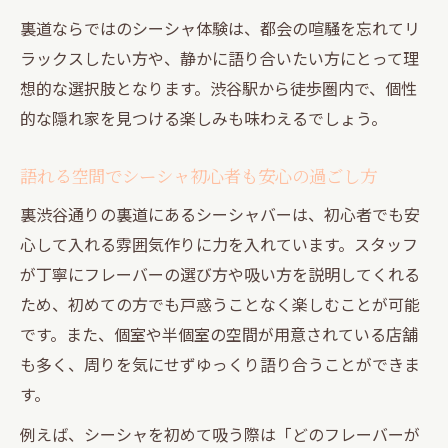
体験
裏道ならではのシーシャ体験は、都会の喧騒を忘れてリ
隠れ家的裏道でシーシャの新たな魅力に出
ラックスしたい方や、静かに語り合いたい方にとって理
会う
想的な選択肢となります。渋谷駅から徒歩圏内で、個性
大人が語れる渋谷シーシャの落ち着く秘密
的な隠れ家を見つける楽しみも味わえるでしょう。
個室で楽しむ渋谷シーシャのおしゃれな雰
語れる空間でシーシャ初心者も安心の過ごし方
囲気
裏渋谷通りの裏道にあるシーシャバーは、初心者でも安
シーシャバー初心者も安心のサポート体制
心して入れる雰囲気作りに力を入れています。スタッフ
を解説
が丁寧にフレーバーの選び方や吸い方を説明してくれる
シーシャを語り合うなら裏道の隠れ家が最適
ため、初めての方でも戸惑うことなく楽しむことが可能
裏道の隠れ家でシーシャ好きが語り合う理
です。また、個室や半個室の空間が用意されている店舗
由
も多く、周りを気にせずゆっくり語り合うことができま
シーシャ初心者が裏道で安心して楽しめる
す。
コツ
例えば、シーシャを初めて吸う際は「どのフレーバーが
渋谷シーシャ ひとり利用にも最適な空間作