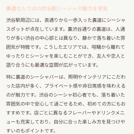
う時間を
裏道ならではの渋谷駅シーシャの魅力を発見
静かな裏渋谷通りで楽しむ特別なシーシャ時間
渋谷駅周辺には、表通りから一歩入った裏道にシーシャ
裏渋谷通りで叶う静かでおしゃれなシーシ
スポットが点在しています。裏渋谷通りの裏道は、人通
ャ体験
りが多い渋谷の中心部とは異なり、静かで落ち着いた雰
渋谷シーシャ 個室でプライベートな語らい
囲気が特徴です。こうしたエリアでは、喧騒から離れて
を楽しむ
ゆったりとシーシャを楽しむことができ、友人や恋人と
裏渋谷通りのシーシャスポットで癒やしの
語り合うにも最適な空間が広がっています。
ひととき
特に裏道のシーシャバーは、照明やインテリアにこだわ
デートにもぴったりな裏渋谷シーシャの隠
った店内が多く、プライベート感や非日常感を味わえる
れ家
のが魅力です。渋谷のシーシャ初心者でも、落ち着いた
ひとりで楽しむ裏渋谷のシーシャ時間の魅
雰囲気の中で安心して過ごせるため、初めての方にもお
力
すすめです。店ごとに異なるフレーバーやドリンクメニ
渋谷駅周辺の穴場で味わう大人のシーシャ
ューも充実しており、自分に合った楽しみ方を見つけや
すいのもポイントです。
渋谷駅近くの穴場で大人のためのシーシャ