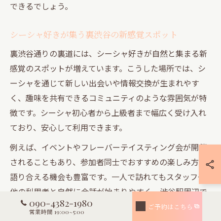
できるでしょう。
シーシャ好きが集う裏渋谷の新感覚スポット
裏渋谷通りの裏道には、シーシャ好きが自然と集まる新
感覚のスポットが増えています。こうした場所では、シ
ーシャを通じて新しい出会いや情報交換が生まれやす
く、趣味を共有できるコミュニティのような雰囲気が特
徴です。シーシャ初心者から上級者まで幅広く受け入れ
ており、安心して利用できます。
例えば、イベントやフレーバーテイスティング会が開催
されることもあり、参加者同士でおすすめの楽しみ方を
語り合える機会も豊富です。一人で訪れてもスタッフや
他の利用者と自然に会話が始まりやすく、渋谷駅周辺で
090-4382-1980
「語れる」シーシャ体験を求める方にぴったりの場所と
ご予約はこちら
営業時間 19:00~5:00
なっています。