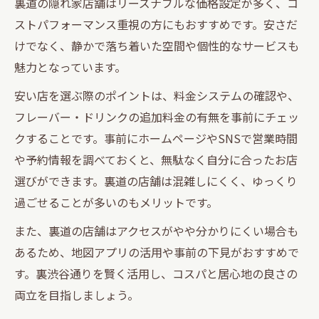
裏道の隠れ家店舗はリーズナブルな価格設定が多く、コ
ト
ストパフォーマンス重視の方にもおすすめです。安さだ
渋谷で静かに過ごせるシーシャの魅力を探る
けでなく、静かで落ち着いた空間や個性的なサービスも
魅力となっています。
渋谷駅周辺で静かにシーシャを楽しむコツ
裏道シーシャはひとり時間にも最適な理由
安い店を選ぶ際のポイントは、料金システムの確認や、
おしゃれなシーシャ空間で静けさを満喫す
フレーバー・ドリンクの追加料金の有無を事前にチェッ
る
クすることです。事前にホームページやSNSで営業時間
や予約情報を調べておくと、無駄なく自分に合ったお店
裏渋谷通りで大人が語れる落ち着きの時間
選びができます。裏道の店舗は混雑しにくく、ゆっくり
渋谷シーシャ デートにおすすめの静かな空
過ごせることが多いのもメリットです。
間
また、裏道の店舗はアクセスがやや分かりにくい場合も
あるため、地図アプリの活用や事前の下見がおすすめで
す。裏渋谷通りを賢く活用し、コスパと居心地の良さの
両立を目指しましょう。