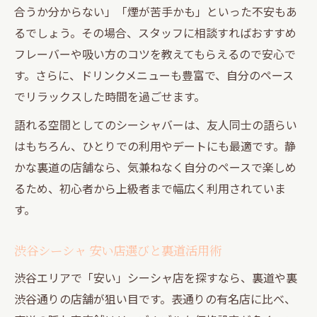
合うか分からない」「煙が苦手かも」といった不安もあ
り
るでしょう。その場合、スタッフに相談すればおすすめ
デートや集まりにおすすめの裏道シーシャ
フレーバーや吸い方のコツを教えてもらえるので安心で
の魅力
す。さらに、ドリンクメニューも豊富で、自分のペース
静かな環境で深く語れるシーシャ体験とは
でリラックスした時間を過ごせます。
個性派空間で叶えるシーシャの新しい楽しみ方
語れる空間としてのシーシャバーは、友人同士の語らい
個性派空間が光る裏渋谷通りのシーシャ体
はもちろん、ひとりでの利用やデートにも最適です。静
験
かな裏道の店舗なら、気兼ねなく自分のペースで楽しめ
渋谷シーシャ おしゃれな雰囲気にこだわる
るため、初心者から上級者まで幅広く利用されていま
理由
す。
シーシャと共に語れる個性的な裏道スポッ
ト
渋谷シーシャ 安い店選びと裏道活用術
フレーバー選びも楽しめる裏道のシーシャ
渋谷エリアで「安い」シーシャ店を探すなら、裏道や裏
空間
渋谷通りの店舗が狙い目です。表通りの有名店に比べ、
シーシャ好きが集う裏渋谷の新感覚スポッ