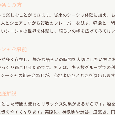
お酒とシーシャの組み合わせを円山町で堪能
い楽しみ方
円山町で味わう隠れ家シーシャの過ごし方
ルで楽しむことができます。従来のシーシャ体験に加え、
神泉駅周辺でシーシャが繋ぐ語らいのひととき
友人とシェアしながら複数のフレーバーを試す、軽食と一
神泉駅近くで楽しむシーシャと語らいの魅力
しいシーシャの世界を体験し、語らいの幅を広げてみては
語らいを深める神泉駅周辺のシーシャ空間とは
ーシャを堪能
静かなひとときを叶えるシーシャ体験のすすめ
初心者も安心の神泉駅エリアシーシャスポット
ーが多く存在し、静かな語らいの時間を大切にしたい方に
神泉駅周辺で出会う新しいシーシャの楽しみ方
ゆっくり過ごせるためです。例えば、少人数グループでの
とシーシャの組み合わせが、心地よいひとときを演出します
シーシャが繋ぐ友人や恋人との特別な時間
落ち着き重視の方へ贈るシーシャの新定番
徹底解説
落ち着きを求めるならシーシャの新定番を体験
都会の隠れ家で味わうシーシャや語らいの充実感
りとした時間の流れとリラックス効果があるからです。煙
シーシャ初心者でもくつろげる空間の選び方
に伝えやすくなります。実際に、神泉駅や渋谷、道玄坂、