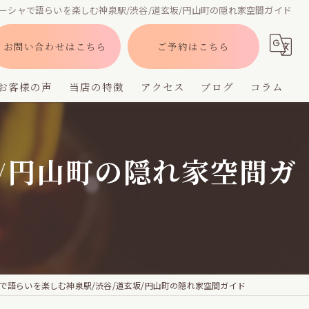
ーシャで語らいを楽しむ神泉駅/渋谷/道玄坂/円山町の隠れ家空間ガイド
お問い合わせはこちら
ご予約はこちら
お客様の声
当店の特徴
アクセス
ブログ
コラム
バー
/円山町の隠れ家空間ガ
深夜営業
デート
貸切
フレーバー
で語らいを楽しむ神泉駅/渋谷/道玄坂/円山町の隠れ家空間ガイド