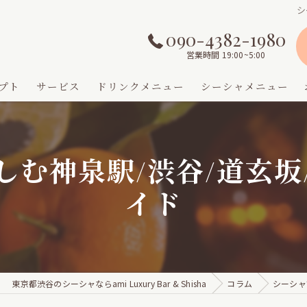
シ
090-4382-1980
営業時間 19:00~5:00
プト
サービス
ドリンクメニュー
シーシャメニュー
しむ神泉駅/渋谷/道玄坂
イド
東京都渋谷のシーシャならami Luxury Bar & Shisha
コラム
シーシャ