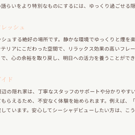
の語らいをより特別なものにするには、ゆっくり過ごせる
初心者向けシーシャバーの選び方と注意点
シーシャの正しい楽しみ方を丁寧に解説
フレッシュ
語らいを楽しむためのシーシャ入門ガイド
ッシュする絶好の場所です。静かな環境でゆっくりと煙を
シーシャ初心者向けQ&Aとおすすめの過ごし方
ンテリアにこだわった空間で、リラックス効果の高いフレ
とで、心の余裕を取り戻し、明日への活力を養うことがで
ガイド
周辺の隠れ家は、丁寧なスタッフのサポートや分かりやす
てもらえるため、不安なく体験を始められます。例えば、
実しています。安心してシーシャデビューしたい方は、こ