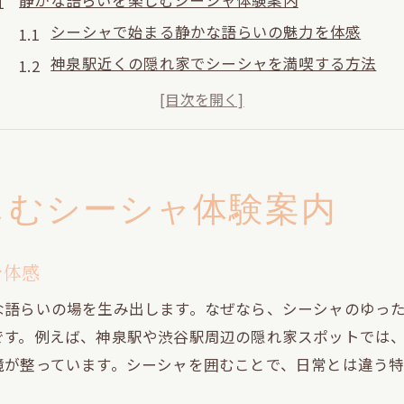
静かな語らいを楽しむシーシャ体験案内
シーシャで始まる静かな語らいの魅力を体感
神泉駅近くの隠れ家でシーシャを満喫する方法
渋谷駅周辺でシーシャとリラックス空間を発見
道玄坂エリアで味わうシーシャの新しい楽しみ方
円山町の落ち着いた空間で語らいとシーシャを堪
シーシャ体験で語らいが深まる理由を徹底解説
しむシーシャ体験案内
渋谷駅近くで叶うシーシャと憩いの時間
渋谷駅周辺で味わうシーシャのゆったり時間
を体感
友人との語らいに最適なシーシャスポット紹介
な語らいの場を生み出します。なぜなら、シーシャのゆっ
落ち着いたシーシャ空間で心も体もリフレッシュ
です。例えば、神泉駅や渋谷駅周辺の隠れ家スポットでは
シーシャ初心者も安心の渋谷駅隠れ家ガイド
境が整っています。シーシャを囲むことで、日常とは違う
おしゃれなシーシャバーで憩いを楽しむコツ