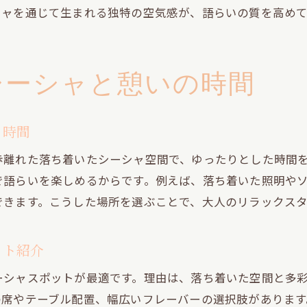
シャを通じて生まれる独特の空気感が、語らいの質を高め
落ち着いた雰囲気で楽しむシーシャの魅力とは
新定番として注目のシーシャスポットを解説
語らい好き必見のシーシャ新定番スポット紹介
シーシャと憩いの時間
語らいを深める都会のシーシャスポット特集
都会で語らいを楽しむシーシャスポット厳選
り時間
友人との関係を深めるためのシーシャ体験法
リラックス空間を求める方へシーシャの魅力伝授
歩離れた落ち着いたシーシャ空間で、ゆったりとした時間
語らいを楽しめるからです。例えば、落ち着いた照明やソ
語らいを充実させるシーシャバーの選び方
できます。こうした場所を選ぶことで、大人のリラックス
都会の喧騒を忘れるシーシャスポットの探し方
語らいに最適なシーシャ空間での過ごし方
ット紹介
シーシャ初心者でも安心の隠れ家体験ガイド
ーシャスポットが最適です。理由は、落ち着いた空間と多
シーシャ初心者が安心できる隠れ家の特徴
の席やテーブル配置、幅広いフレーバーの選択肢があります
初めてでも楽しめるシーシャ体験のポイント