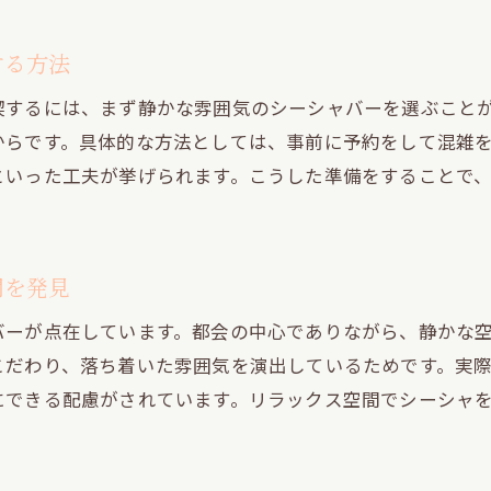
渋谷駅近くで見つける語らい重視のシーシャ体験
道玄坂の隠れ家空間で味わうシーシャの魅力
する方法
道玄坂で楽しむ隠れ家シーシャの特別なひととき
喫するには、まず静かな雰囲気のシーシャバーを選ぶこと
シーシャと語らいが繋ぐ道玄坂の魅力を探る
からです。具体的な方法としては、事前に予約をして混雑
落ち着いた空間でシーシャの香りと会話を満喫
といった工夫が挙げられます。こうした準備をすることで
初めてでも安心な道玄坂シーシャスポットの選び
シーシャ好きが集う道玄坂の新定番を紹介
道玄坂でしか味わえないシーシャの楽しみ方を解
間を発見
リラックス重視なら円山町でシーシャを満喫
バーが点在しています。都会の中心でありながら、静かな
円山町で叶えるリラックス重視のシーシャ体験
こだわり、落ち着いた雰囲気を演出しているためです。実
シーシャと静かな語らいが楽しめる円山町の魅力
にできる配慮がされています。リラックス空間でシーシャ
円山町で出会うゆったりしたシーシャの時間
初心者でも安心できる円山町のシーシャバー選び