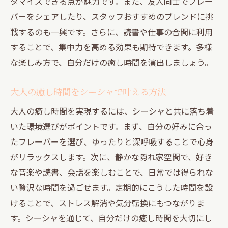
び方
タマイズできる点が魅力です。また、友人同士でフレー
バーをシェアしたり、スタッフおすすめのブレンドに挑
シーシャを楽しむための隠れ家活用術
戦するのも一興です。さらに、読書や仕事の合間に利用
大人のリラックスに最適なシーシャ空間の
することで、集中力を高める効果も期待できます。多様
秘密
な楽しみ方で、自分だけの癒し時間を演出しましょう。
隠れ家で叶えるシーシャと癒しの両立
非日常を感じるシーシャ体験で心を整える
大人の癒し時間をシーシャで叶える方法
シーシャ初心者にも安心な隠れ家スポット案内
大人の癒し時間を実現するには、シーシャと共に落ち着
初心者でも安心して入れるシーシャ隠れ家
いた環境選びがポイントです。まず、自分の好みに合っ
の特徴
たフレーバーを選び、ゆったりと深呼吸することで心身
シーシャ初体験でも安心なサポート体制と
がリラックスします。次に、静かな隠れ家空間で、好き
は
な音楽や読書、会話を楽しむことで、日常では得られな
隠れ家シーシャスポットの選び方ポイント
い贅沢な時間を過ごせます。定期的にこうした時間を設
快適な初シーシャ体験を叶える方法
けることで、ストレス解消や気分転換にもつながりま
す。シーシャを通じて、自分だけの癒し時間を大切にし
シーシャ初心者向けの空間づくりと雰囲気