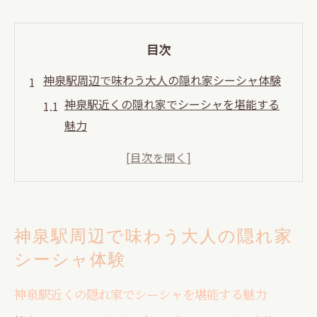
目次
神泉駅周辺で味わう大人の隠れ家シーシャ体験
神泉駅近くの隠れ家でシーシャを堪能する
魅力
落ち着いた空間でシーシャと非日常を満喫
シーシャ初心者でも安心な神泉駅の隠れ家
選び
静けさが魅力のシーシャスポットを探すコ
神泉駅周辺で味わう大人の隠れ家
ツ
シーシャ体験
神泉駅エリアで体験できるシーシャの多彩
な楽しみ方
神泉駅近くの隠れ家でシーシャを堪能する魅力
大人の癒し時間をシーシャで叶える方法