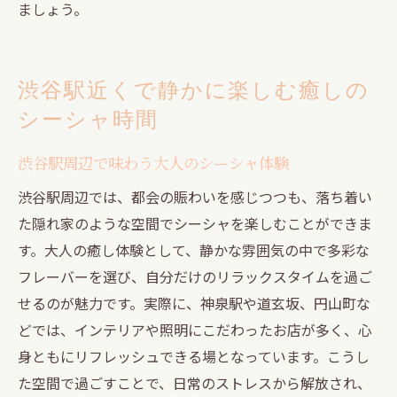
ましょう。
迷わず楽しめる初心者向け隠れ家シーシャ
案内
特別な夜を彩る隠れ家で楽しむシーシャの多彩
渋谷駅近くで静かに楽しむ癒しの
なフレーバー
シーシャ時間
シーシャの多彩なフレーバーで特別な夜を
演出
渋谷駅周辺で味わう大人のシーシャ体験
隠れ家で味わうシーシャフレーバーの選び
渋谷駅周辺では、都会の賑わいを感じつつも、落ち着い
方
た隠れ家のような空間でシーシャを楽しむことができま
夜のリラックスタイムにぴったりのシーシ
す。大人の癒し体験として、静かな雰囲気の中で多彩な
ャ体験
フレーバーを選び、自分だけのリラックスタイムを過ご
大人のためのシーシャフレーバーの楽しみ
せるのが魅力です。実際に、神泉駅や道玄坂、円山町な
方
どでは、インテリアや照明にこだわったお店が多く、心
シーシャと隠れ家が生み出す贅沢な空間
身ともにリフレッシュできる場となっています。こうし
た空間で過ごすことで、日常のストレスから解放され、
特別な夜におすすめのシーシャ活用術