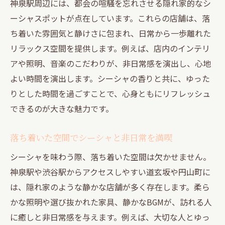
神泉駅周辺には、都会の喧騒を忘れさせる隠れ家的なシ
渋谷駅近くで静かに楽しむ癒しのシーシャ時間
ーシャスポットが点在しています。これらの店舗は、落
渋谷駅周辺で味わう大人のシーシャ体験
ち着いた雰囲気と静けさに包まれ、日常から一歩離れた
シーシャと静かな空間が織りなす癒しのひ
リラックス空間を提供します。例えば、店内のインテリ
ととき
アや照明、音楽のこだわりが、非日常感を演出し、心地
都会の喧騒を忘れる渋谷駅の隠れ家でシー
よい時間を演出します。シーシャの香りと共に、ゆった
シャを
りとした時間を過ごすことで、心身ともにリフレッシュ
できるのが大きな魅力です。
シーシャ初心者におすすめの渋谷駅エリア
情報
落ち着いた空間でシーシャと非日常を満喫
シーシャの香りとともに過ごすリラックス
シーシャを味わう際、落ち着いた空間は欠かせません。
空間
神泉駅や渋谷駅からアクセスしやすい道玄坂や円山町に
渋谷駅近くでくつろぐシーシャの魅力を再
は、隠れ家のような静かな店舗が多く存在します。柔ら
発見
かな照明や選び抜かれた家具、静かなBGMが、訪れる人
道玄坂エリアで非日常を感じるリラックス空間
に癒しと非日常感を与えます。例えば、大切な人とゆっ
道玄坂の隠れ家でシーシャを楽しむ贅沢な