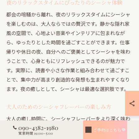
夜のリラックスタイムにぴったりのシーシャ体験
都会の喧騒から離れ、夜のリラックスタイムにシーシャ
を楽しむのは、大人ならではの贅沢です。静かな隠れ家
風の空間で、心地よい音楽やインテリアに包まれなが
ら、ゆったりとした時間を過ごすことができます。仕事
帰りや休日の夜、自分へのご褒美としてシーシャを味わ
うことで、心身ともにリフレッシュできるのが魅力で
す。実際に、読書や小さな作業と組み合わせて過ごすこ
とで、集中力が高まり創造的な発想も生まれやすくなり
ます。夜の癒しとして、シーシャは最適な選択肢です。
大人のためのシーシャフレーバーの楽しみ方
大人の癒し時間に、シーシャフレーバーをより深く味わ
090-4382-1980
う方法があります。まず、自分の好みやその日の気分に
ご予約はこちら
営業時間 19:00~5:00
合わせてフレーバーを選ぶことが大切です。例えば、リ