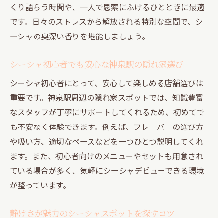
くり語らう時間や、一人で思索にふけるひとときに最適
時間
です。日々のストレスから解放される特別な空間で、シ
シーシャの香りが誘う非日常体験のすすめ
ーシャの奥深い香りを堪能しましょう。
道玄坂エリアで見つける大人の癒しシーシ
ャスポット
シーシャ初心者でも安心な神泉駅の隠れ家選び
リラックス目的で選ぶ道玄坂のシーシャ空
シーシャ初心者にとって、安心して楽しめる店舗選びは
間
重要です。神泉駅周辺の隠れ家スポットでは、知識豊富
シーシャ初心者も安心の道玄坂隠れ家案内
なスタッフが丁寧にサポートしてくれるため、初めてで
都会を忘れるシーシャの楽しみ方を道玄坂
も不安なく体験できます。例えば、フレーバーの選び方
で体験
や吸い方、適切なペースなどを一つひとつ説明してくれ
ます。また、初心者向けのメニューやセットも用意され
円山町の落ち着いた場所でシーシャの魅力を再
ている場合が多く、気軽にシーシャデビューできる環境
発見
が整っています。
円山町でシーシャの新たな魅力を体感する
落ち着いた円山町の隠れ家でシーシャを味
静けさが魅力のシーシャスポットを探すコツ