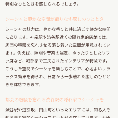
特別なひとときを感じられるでしょう。
自分へのご褒美にぴったりなシーシャ体験のす
すめ
シーシャと静かな空間が織りなす癒しのひととき
自分へのご褒美に選ぶシーシャの魅力
シーシャの魅力は、豊かな香りと共に過ごす静かな時間
癒しのためのシーシャ体験を隠れ家で叶え
にあります。神泉駅や渋谷駅近くの隠れ家的店舗では、
る
周囲の喧騒を忘れさせる落ち着いた空間が用意されてい
シーシャで心身をリフレッシュする過ごし
ます。例えば、照明や音楽の選定、ゆったりとしたソフ
方
ァ席など、細部まで工夫されたインテリアが特徴です。
隠れ家空間で味わう特別なリラックスタイ
こうした空間でシーシャを楽しむことで、心地よいリラ
ム
ックス効果を得られ、日常から一歩離れた癒しのひとと
シーシャ体験をもっと楽しむためのポイン
きを体感できます。
ト
大人の自分時間に最適なシーシャ空間の活
都会の喧騒を忘れる渋谷駅の隠れ家でシーシャを
用法
渋谷駅や道玄坂、円山町といったエリアには、知る人ぞ
知る隠れ家的シーシャスポットが点在しています。大通