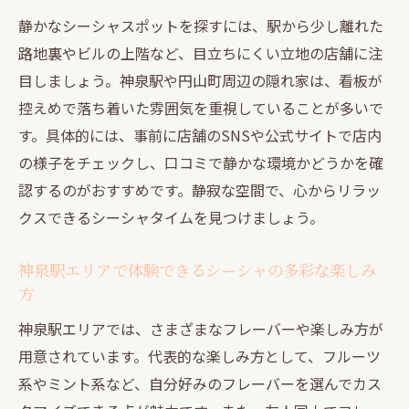
わう
静かなシーシャスポットを探すには、駅から少し離れた
シーシャ初心者も安心の円山町エリアの選
路地裏やビルの上階など、目立ちにくい立地の店舗に注
び方
目しましょう。神泉駅や円山町周辺の隠れ家は、看板が
円山町でリラックスできるシーシャ空間を
控えめで落ち着いた雰囲気を重視していることが多いで
探すコツ
す。具体的には、事前に店舗のSNSや公式サイトで店内
シーシャの多彩なフレーバーを円山町で楽
の様子をチェックし、口コミで静かな環境かどうかを確
しむ方法
認するのがおすすめです。静寂な空間で、心からリラッ
大人の癒しを求めるなら円山町のシーシャ
クスできるシーシャタイムを見つけましょう。
体験
都会の喧騒を離れて隠れ家でくつろぐシーシャ
神泉駅エリアで体験できるシーシャの多彩な楽しみ
のひととき
方
都会の隠れ家でシーシャと過ごす贅沢な時
神泉駅エリアでは、さまざまなフレーバーや楽しみ方が
間
用意されています。代表的な楽しみ方として、フルーツ
静寂な空間が魅力のシーシャスポットの選
系やミント系など、自分好みのフレーバーを選んでカス