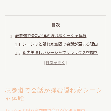
目次
表参道で会話が弾む隠れ家シーシャ体験
シーシャと隠れ家空間で会話が深まる理由
都内美味しいシーシャでリラックス空間を
満喫
可愛い雰囲気のシーシャで表参道の個室体
験
シーシャバーおしゃれ東京で新しい出会い
表参道で会話が弾む隠れ家シーシ
を体験
ャ体験
東京一人シーシャでも安心の隠れ家体験
青山一丁目の大人空間でシーシャと癒し時間を
シーシャと隠れ家空間で会話が深まる理由