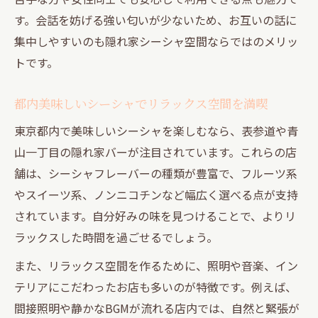
とき
す。会話を妨げる強い匂いが少ないため、お互いの話に
東京シーシャで叶う静かな時間と会話の工
集中しやすいのも隠れ家シーシャ空間ならではのメリッ
夫
トです。
美味しいシーシャが個室空間を彩る理由
都内美味しいシーシャでリラックス空間を満喫
おしゃれな隠れ家で体験する特別なシーシ
東京都内で美味しいシーシャを楽しむなら、表参道や青
ャ
山一丁目の隠れ家バーが注目されています。これらの店
ノンニコチンで味わうシーシャの新しい魅力
舗は、シーシャフレーバーの種類が豊富で、フルーツ系
ノンニコチンシーシャで安心のリラックス
やスイーツ系、ノンニコチンなど幅広く選べる点が支持
体験
されています。自分好みの味を見つけることで、よりリ
渋谷シーシャノンニコチン派に人気の理由
ラックスした時間を過ごせるでしょう。
ノンダメージで美味しいシーシャの選び方
また、リラックス空間を作るために、照明や音楽、イン
新感覚ノンニコチンシーシャが会話を広げ
テリアにこだわったお店も多いのが特徴です。例えば、
る
間接照明や静かなBGMが流れる店内では、自然と緊張が