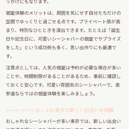
っかけにもなります。
静かな空間でシーシャと会話が弾む理由
都内ランキング上位のシーシャ体験とは
個室体験のメリットは、周囲を気にせず自分たちだけの
空間でゆっくりと過ごせる点です。プライベート感が高
おしゃれなシーシャバーで非日常を楽しむ
まり、特別なひとときを演出できます。たとえば「誕生
シーシャと美味しい料理で過ごす贅沢な夜
日や記念日に、可愛いシーシャバーの個室でサプライズ
をした」という成功例も多く、思い出作りにも最適で
す。
注意点としては、人気の個室は予約が必要な場合が多い
ことや、時間制限があることがあるため、事前に確認し
ておくと安心です。可愛い雰囲気のシーシャバーで、表
参道ならではの個室体験を楽しみましょう。
シーシャバーおしゃれ東京で新しい出会いを体験
おしゃれなシーシャバーが多い東京では、新しい出会い