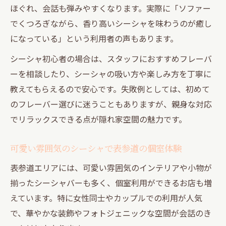
健康志向の都内シーシャ最新トレンド解説
ほぐれ、会話も弾みやすくなります。実際に「ソファー
リラックス空間で語らう東京のシーシャ夜
でくつろぎながら、香り高いシーシャを味わうのが癒し
東京シーシャで体感する夜のリラックス空
になっている」という利用者の声もあります。
間
シーシャ初心者の場合は、スタッフにおすすめフレーバ
シーシャバーおしゃれ東京で語らう夜の魅
ーを相談したり、シーシャの吸い方や楽しみ方を丁寧に
力
教えてもらえるので安心です。失敗例としては、初めて
隠れ家シーシャで友人と深まる会話のコツ
のフレーバー選びに迷うこともありますが、親身な対応
都内美味しいシーシャが夜の会話を盛り上
でリラックスできる点が隠れ家空間の魅力です。
げる
可愛い雰囲気のシーシャで表参道の個室体験
一人シーシャでも楽しめる東京の隠れ家空
間
表参道エリアには、可愛い雰囲気のインテリアや小物が
外苑前の静かな隠れ家で特別なシーシャ体験
揃ったシーシャバーも多く、個室利用ができるお店も増
えています。特に女性同士やカップルでの利用が人気
外苑前の隠れ家で味わう特別なシーシャ時
で、華やかな装飾やフォトジェニックな空間が会話のき
間