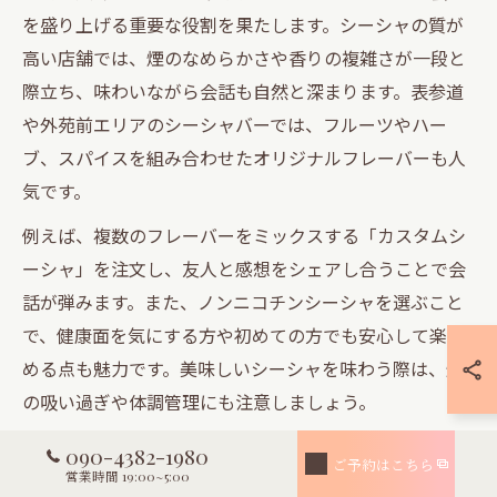
を盛り上げる重要な役割を果たします。シーシャの質が
高い店舗では、煙のなめらかさや香りの複雑さが一段と
際立ち、味わいながら会話も自然と深まります。表参道
や外苑前エリアのシーシャバーでは、フルーツやハー
ブ、スパイスを組み合わせたオリジナルフレーバーも人
気です。
例えば、複数のフレーバーをミックスする「カスタムシ
ーシャ」を注文し、友人と感想をシェアし合うことで会
話が弾みます。また、ノンニコチンシーシャを選ぶこと
で、健康面を気にする方や初めての方でも安心して楽し
める点も魅力です。美味しいシーシャを味わう際は、煙
の吸い過ぎや体調管理にも注意しましょう。
090-4382-1980
一人シーシャでも楽しめる東京の隠れ家空間
ご予約はこちら
営業時間 19:00~5:00