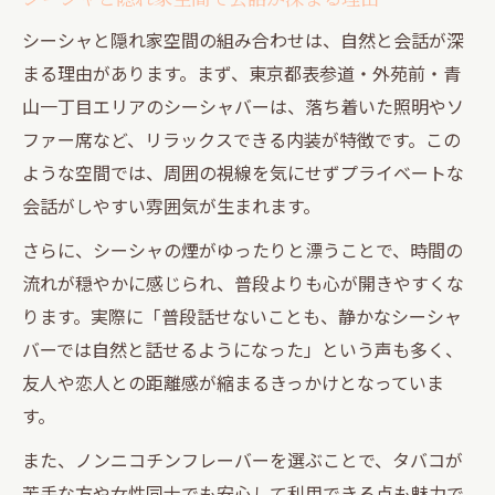
シーシャで叶える青山一丁目の癒しの大人
シーシャと隠れ家空間の組み合わせは、自然と会話が深
時間
まる理由があります。まず、東京都表参道・外苑前・青
静かな隠れ家でシーシャと会話を楽しむ方
山一丁目エリアのシーシャバーは、落ち着いた照明やソ
法
ファー席など、リラックスできる内装が特徴です。この
都会的な空間で味わう美味しいシーシャ体
ような空間では、周囲の視線を気にせずプライベートな
験
会話がしやすい雰囲気が生まれます。
ノンニコチンのシーシャでリラックスタイ
さらに、シーシャの煙がゆったりと漂うことで、時間の
ム
流れが穏やかに感じられ、普段よりも心が開きやすくな
おしゃれなシーシャバーで新しい癒しを発
ります。実際に「普段話せないことも、静かなシーシャ
見
バーでは自然と話せるようになった」という声も多く、
都内で個室感覚のシーシャを楽しむ新提案
友人や恋人との距離感が縮まるきっかけとなっていま
す。
個室感覚で楽しむ都内のシーシャ空間の魅
力
また、ノンニコチンフレーバーを選ぶことで、タバコが
表参道個室シーシャでプライベートなひと
苦手な方や女性同士でも安心して利用できる点も魅力で