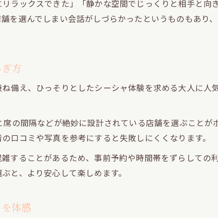
にリラックスできた」「静かな空間でじっくりと相手と向
ひっそり空間で味わうシーシャの落ち着き
店舗を選んでしまい会話がしづらかったというものもあり
大人のための青山一丁目シーシャ活用術
シーシャ初心者も安心な青山一丁目の選び方
静かなひとときを叶えるシーシャの選定ポイント
ろぎ方
表参道で個室感を味わうシーシャ利用のコツ
兼ね備え、ひっそりとしたシーシャ体験を求める大人に人
表参道シーシャで個室感を重視する理由
。
個室シーシャでゆったり過ごすおすすめ法
と席の間隔などが絶妙に設計されている店舗を選ぶことがポ
ひっそりと楽しめる表参道のシーシャ空間
者の口コミや写真を参考にすると失敗しにくくなります。
デートに最適なシーシャの個室利用ポイント
混雑することがあるため、事前予約や時間帯をずらしての
表参道シーシャ選びで外せない雰囲気の要素
選ぶと、より安心して楽しめます。
初心者も安心できるシーシャ選びを徹底解説
シーシャ初心者が失敗しない空間の選び方
きを体感
安心して楽しむシーシャの基本マナー解説