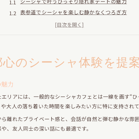
シーシャで叶うひっそり隠れ家デートの魅力
表参道でシーシャを楽しむ静かなくつろぎ方
外苑前のシーシャ空間で大人の落ち着きを体感
青山一丁目で隠れ家的シーシャ体験のすすめ
シーシャと静寂が調和する都会の隠れ家選び
デートでも安心な隠れ家シーシャ空間の選び方
都心のシーシャ体験を提
シーシャで距離が縮まるデート空間のポイント
個室感が高いシーシャ店の選び方と注意点
の魅力
表参道・外苑前でデート向きシーシャ空間を探す
エリアには、一般的なシーシャカフェとは一線を画す“ひ
ひっそりと会話しやすいシーシャの選択基準
トや大人の落ち着いた時間を楽しみたい方に特に支持され
シーシャ初心者カップルにも安心な空間づくり
から離れたプライベート感と、会話が自然と弾む静かな雰
ひっそり過ごせる青山一丁目シーシャの魅力
感や、友人同士の深い話にも最適です。
青山一丁目で楽しむシーシャの隠れ家体験