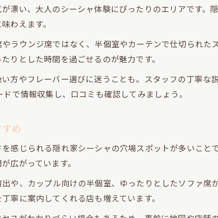
気が漂い、大人のシーシャ体験にぴったりのエリアです。
初めてでも安心な隠れ家シーシャの特徴
に味わえます。
シーシャとタバコの違いと安全性を確認
初心者が知りたいシーシャの楽しみ方ポイント
席やラウンジ席ではなく、半個室やカーテンで仕切られた
ったりとした時間を過ごせるのが魅力です。
大人の落ち着きを叶える都会のシーシャ活用術
都会の隠れ家シーシャで大人の余裕を演出
吸い方やフレーバー選びに迷うことも。スタッフの丁寧な
ードで情報収集し、口コミも確認してみましょう。
ひっそり空間で楽しむシーシャの使い方
落ち着いたデートに最適なシーシャ活用法
すすめ
シーシャで叶えるプライベートな時間の過ごし方
都会のシーシャ空間で上質なリラックス体験
さを感じられる隠れ家シーシャの穴場スポットが多いこと
間が広がっています。
演出や、カップル向けの半個室、ゆったりとしたソファ席
を丁寧に案内してくれる店も増えています。