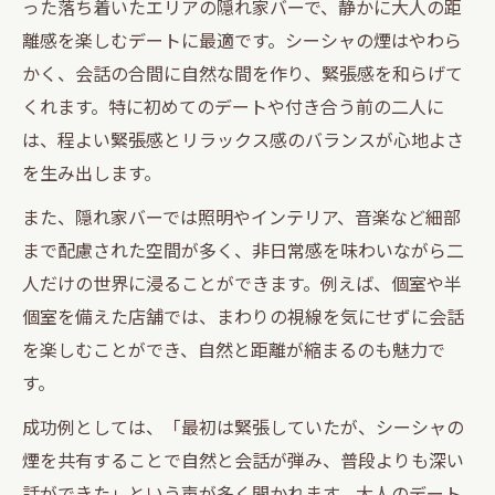
った落ち着いたエリアの隠れ家バーで、静かに大人の距
シーシャが繋ぐ大人の会話と距離感づくり
離感を楽しむデートに最適です。シーシャの煙はやわら
個室が嬉しい表参道のシーシャスポット
かく、会話の合間に自然な間を作り、緊張感を和らげて
くれます。特に初めてのデートや付き合う前の二人に
青山一丁目でシーシャと静寂なひとときを
は、程よい緊張感とリラックス感のバランスが心地よさ
外苑前の静かなバーで楽しむシーシャの魅力
を生み出します。
外苑前で味わうシーシャの特別な時間
また、隠れ家バーでは照明やインテリア、音楽など細部
静かなバー空間でシーシャを堪能する方法
まで配慮された空間が多く、非日常感を味わいながら二
シーシャと外苑前バーの落ち着きの秘密
人だけの世界に浸ることができます。例えば、個室や半
大人の隠れ家でシーシャと会話を楽しむ
個室を備えた店舗では、まわりの視線を気にせずに会話
外苑前の隠れ家バー選びのポイント
を楽しむことができ、自然と距離が縮まるのも魅力で
初めてのシーシャでも安心な隠れ家スポット選
す。
び
成功例としては、「最初は緊張していたが、シーシャの
シーシャ初心者が安心できる隠れ家選び
煙を共有することで自然と会話が弾み、普段よりも深い
年齢制限や安全性を確認したシーシャ体験
話ができた」という声が多く聞かれます。大人のデート