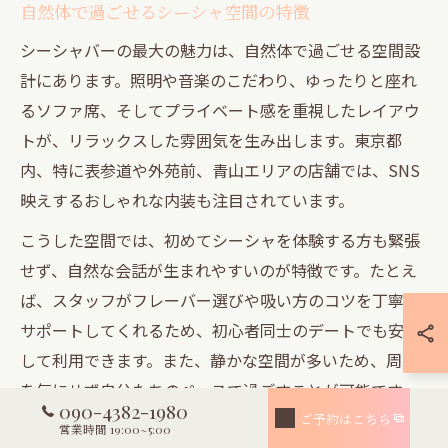
自然体で過ごせるシーシャ空間の特徴
シーシャバーの最大の魅力は、自然体で過ごせる空間設
計にあります。照明や音楽のこだわり、ゆったりと座れ
るソファ席、そしてプライベート感を重視したレイアウ
トが、リラックスした雰囲気を生み出します。東京都
内、特に表参道や外苑前、青山エリアの店舗では、SNS
映えするおしゃれな内装も注目されています。
こうした空間では、初めてシーシャを体験する方も緊張
せず、自然な会話が生まれやすいのが特徴です。たとえ
ば、スタッフがフレーバー選びや吸い方のコツを丁寧に
サポートしてくれるため、初心者同士のデートでも安心
して利用できます。また、静かな空間が多いため、周囲
を気にせず自分たちのペースで過ごすことが可能です。
090-4382-1980
ご予約はこちら
気をつけるべき点として、シーシャは20歳未満の利用が
営業時間 19:00~5:00