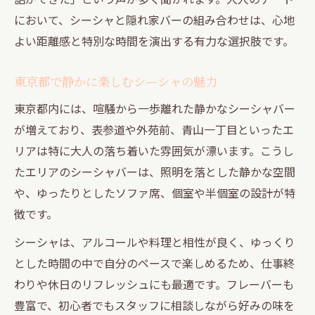
初デートでも気まずくならないシーシャ空
において、シーシャと隠れ家バーの組み合わせは、心地
間
よい距離感と特別な時間を演出する有力な選択肢です。
個室や半個室で楽しむシーシャの魅力
東京都で静かに楽しむシーシャの魅力
口コミ重視で選ぶ安心のシーシャスポット
会話が自然と弾む青山一丁目のシーシャ空間
東京都内には、喧騒から一歩離れた静かなシーシャバー
が増えており、表参道や外苑前、青山一丁目といったエ
青山一丁目で会話が弾むシーシャバーの魅
リアは特に大人の落ち着いた雰囲気が漂います。こうし
力
たエリアのシーシャバーは、照明を落とした静かな空間
自然体で過ごせるシーシャ空間の特徴
や、ゆったりとしたソファ席、個室や半個室の設計が特
シーシャがきっかけになる大人のデート術
徴です。
半個室で楽しむ青山一丁目のシーシャ時間
シーシャは、アルコールや料理と相性が良く、ゆっくり
青山の落ち着いた空間でシーシャを満喫
とした時間の中で自分のペースで楽しめるため、仕事終
東京都における隠れ家バーで過ごす特別なシー
わりや休日のリフレッシュにも最適です。フレーバーも
シャ時間
豊富で、初心者でもスタッフに相談しながら好みの味を