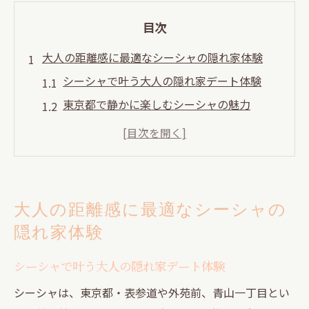
目次
大人の距離感に最適なシーシャの隠れ家体験
シーシャで叶う大人の隠れ家デート体験
東京都で静かに楽しむシーシャの魅力
距離感を大切にする隠れ家バーの過ごし方
表参道周辺のシーシャで自然な会話を演出
外苑前・青山エリアのシーシャ空間を満喫
表参道や青山で叶う落ち着きデートとシーシャ
大人の距離感に最適なシーシャの
の関係
隠れ家体験
表参道で楽しむシーシャと落ち着いたデー
ト
シーシャで叶う大人の隠れ家デート体験
青山の隠れ家バーで味わうシーシャの雰囲
シーシャは、東京都・表参道や外苑前、青山一丁目とい
気