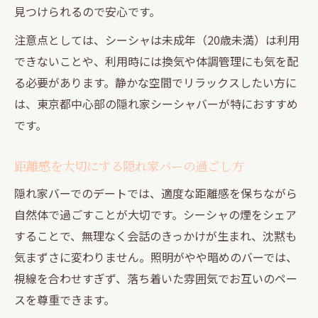
東京都の隠れ家バーで味わうシーシャ体験
見つけられるので安心です。
プライベート感重視のシーシャバー利用術
注意点としては、シーシャは未成年（20歳未満）は利用
シーシャで叶う都会の非日常なひととき
できないことや、利用時には換気や体調管理にも気を配
デートにおすすめな落ち着きシーシャ空間
る必要があります。静かな空間でリラックスしたい方に
シーシャと大人の距離感が生まれる理由
は、東京都中心部の隠れ家シーシャバーが特におすすめ
です。
距離感を大切にする隠れ家バーの過ごし方
隠れ家バーでのデートでは、適度な距離感を保ちながら
自然体で過ごすことが大切です。シーシャの煙をシェア
することで、無理なく会話のきっかけが生まれ、沈黙も
気まずさに変わりません。照明がやや暗めのバーでは、
視線を合わせすぎず、落ち着いた雰囲気でお互いのペー
スを尊重できます。