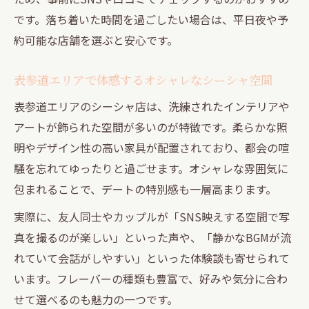
付き合う前のデートにシーシャが最適な理
です。落ち着いた時間を過ごしたい場合は、平日夜や予
由
約可能な店舗を選ぶと安心です。
シーシャで会話がスムーズに進むポイント
表参道エリアで体感するオシャレなシーシャ空間
緊張感を和らげるシーシャの雰囲気活用術
表参道エリアのシーシャ店は、洗練されたインテリアや
シーシャは付き合う前の大人デートにおす
アートが飾られた空間が多いのが特徴です。柔らかな照
すめ
明やデザイン性の高い家具が配置されており、都会の喧
初心者も安心してくつろげるラウンジ選び
騒を忘れてゆったりと過ごせます。オシャレな雰囲気に
シーシャ初心者が安心できるラウンジの選
包まれることで、デートの特別感も一層高まります。
び方
実際に、友人同士やカップルが「SNS映えする空間で写
はじめてのシーシャでも安心なラウンジの
真を撮るのが楽しい」といった声や、「静かなBGMが流
特徴
れていて会話がしやすい」といった体験談も寄せられて
初心者がシーシャを楽しむための空間のポ
います。フレーバーの種類も豊富で、好みや気分に合わ
イント
せて選べるのも魅力の一つです。
安心してくつろげるシーシャラウンジの魅