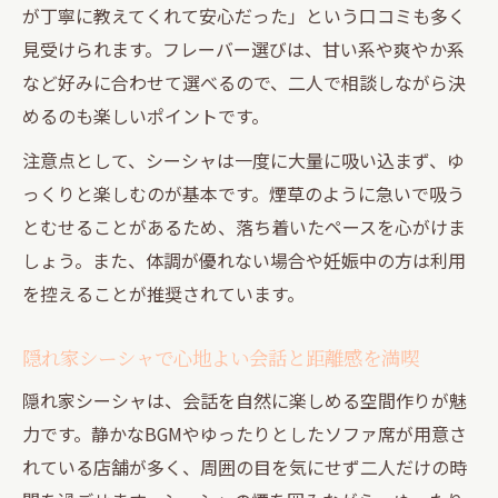
シーシャ好きにおすすめの表参道チル空間
が丁寧に教えてくれて安心だった」という口コミも多く
案内
見受けられます。フレーバー選びは、甘い系や爽やか系
表参道で大人がくつろげるシーシャスポッ
など好みに合わせて選べるので、二人で相談しながら決
ト探し
めるのも楽しいポイントです。
隠れ家シーシャで理想のチルタイムを満喫
注意点として、シーシャは一度に大量に吸い込まず、ゆ
する方法
っくりと楽しむのが基本です。煙草のように急いで吸う
表参道周辺で味わうシーシャの魅力と選び
とむせることがあるため、落ち着いたペースを心がけま
方
しょう。また、体調が優れない場合や妊娠中の方は利用
シーシャで楽しむ理想のチルスポットの見
を控えることが推奨されています。
極め方
隠れ家シーシャで心地よい会話と距離感を満喫
隠れ家シーシャは、会話を自然に楽しめる空間作りが魅
力です。静かなBGMやゆったりとしたソファ席が用意さ
れている店舗が多く、周囲の目を気にせず二人だけの時