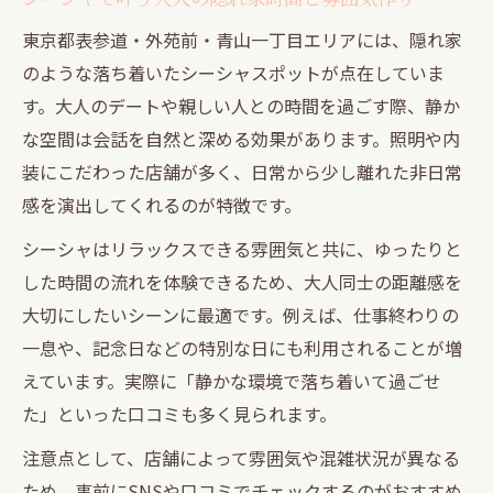
の魅力
東京都表参道・外苑前・青山一丁目エリアには、隠れ家
大人デートに最適な東京都の落ち着く空間
のような落ち着いたシーシャスポットが点在していま
東京都で大人が寛げるシーシャ空間の特徴
す。大人のデートや親しい人との時間を過ごす際、静か
とは
な空間は会話を自然と深める効果があります。照明や内
シーシャが彩る落ち着いたデートのすすめ
装にこだわった店舗が多く、日常から少し離れた非日常
大人の距離感を演出するシーシャの空間選
感を演出してくれるのが特徴です。
び
シーシャはリラックスできる雰囲気と共に、ゆったりと
落ち着いた雰囲気のシーシャで会話が弾む
した時間の流れを体験できるため、大人同士の距離感を
理由
大切にしたいシーンに最適です。例えば、仕事終わりの
東京都で見つかるオシャレなシーシャスポ
一息や、記念日などの特別な日にも利用されることが増
ット
えています。実際に「静かな環境で落ち着いて過ごせ
付き合う前の距離感を縮めるシーシャの魅力
た」といった口コミも多く見られます。
シーシャが生み出す自然な距離感の演出方
注意点として、店舗によって雰囲気や混雑状況が異なる
法
ため、事前にSNSや口コミでチェックするのがおすすめ