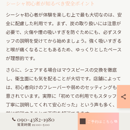
シーシャ初心者が知るべき安全ポイント
シーシャ初心者が体験を楽しむ上で最も大切なのは、安
全に配慮した利用です。まず、炭の取り扱いには注意が
必要で、火傷や煙の吸いすぎを防ぐためにも、必ずスタ
ッフの説明を受けてから始めましょう。強く吸いすぎる
と喉が痛くなることもあるため、ゆっくりとしたペース
が理想的です。
さらに、シェアする場合はマウスピースの交換を徹底
し、衛生面にも気を配ることが大切です。店舗によって
は、初心者向けのフレーバーや弱めのセッティングも用
意されています。実際に「初めての利用でもスタッフが
丁寧に説明してくれて安心だった」という声も多く、事
前に相談することで不安を解消できます。
090-4382-1980
ご予約はこちら
また、体調が優れない時やアルコールとの併用には注意
営業時間 19:00~5:00