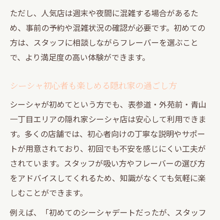
ただし、人気店は週末や夜間に混雑する場合があるた
力
め、事前の予約や混雑状況の確認が必要です。初めての
不安を解消するシーシャ初心者向けラウン
方は、スタッフに相談しながらフレーバーを選ぶこと
ジ案内
で、より満足度の高い体験ができます。
シーシャは危険？気になる安全性と楽しみ方
シーシャの安全性と正しい楽しみ方を解説
シーシャ初心者も楽しめる隠れ家の過ごし方
シーシャ初心者が知るべき安全ポイント
シーシャが初めてという方でも、表参道・外苑前・青山
シーシャはやばい？安心して楽しむための
一丁目エリアの隠れ家シーシャ店は安心して利用できま
知識
す。多くの店舗では、初心者向けの丁寧な説明やサポー
健康面からみるシーシャのリスクと対策方
トが用意されており、初回でも不安を感じにくい工夫が
法
されています。スタッフが吸い方やフレーバーの選び方
安全に楽しむためのシーシャ利用マナーと
をアドバイスしてくれるため、知識がなくても気軽に楽
は
しむことができます。
表参道周辺で見つける理想のチルスポット
例えば、「初めてのシーシャデートだったが、スタッフ