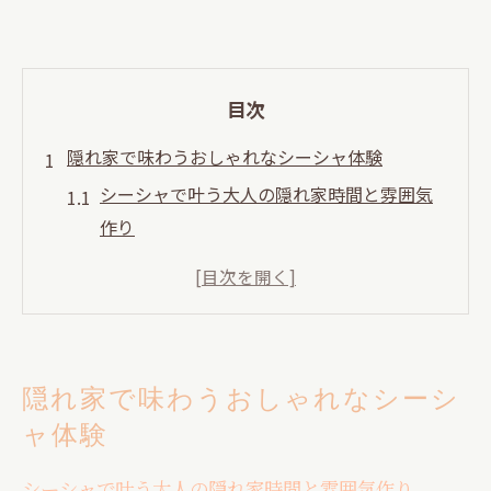
目次
隠れ家で味わうおしゃれなシーシャ体験
シーシャで叶う大人の隠れ家時間と雰囲気
作り
表参道エリアで体感するオシャレなシーシ
ャ空間
シーシャ初心者も楽しめる隠れ家の過ごし
方
隠れ家で味わうおしゃれなシーシ
隠れ家シーシャで心地よい会話と距離感を
ャ体験
満喫
大人デートに映えるおしゃれシーシャ体験
シーシャで叶う大人の隠れ家時間と雰囲気作り