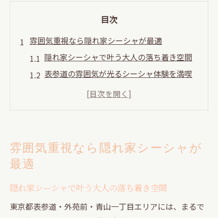
目次
雰囲気重視なら隠れ家シーシャが最適
隠れ家シーシャで叶う大人の落ち着き空間
表参道の雰囲気が光るシーシャ体験を満喫
2軒目利用に最適な隠れ家シーシャの魅力
シーシャでリラックスできる隠れ家選びの
コツ
東京都で静かに過ごすシーシャの楽しみ方
雰囲気重視なら隠れ家シーシャが
2軒目利用に映える大人のシーシャ体験
最適
シーシャで夜の余韻を楽しむ2軒目利用術
表参道近辺で大人が通うシーシャの選び方
隠れ家シーシャで叶う大人の落ち着き空間
2軒目ならではの隠れ家シーシャの過ごし方
東京都表参道・外苑前・青山一丁目エリアには、まるで