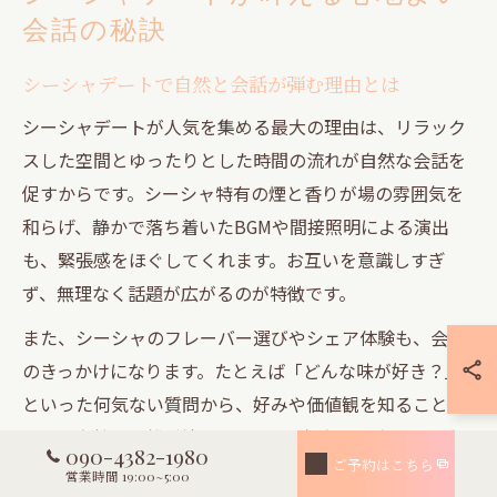
会話の秘訣
シーシャデートで自然と会話が弾む理由とは
シーシャデートが人気を集める最大の理由は、リラック
スした空間とゆったりとした時間の流れが自然な会話を
促すからです。シーシャ特有の煙と香りが場の雰囲気を
和らげ、静かで落ち着いたBGMや間接照明による演出
も、緊張感をほぐしてくれます。お互いを意識しすぎ
ず、無理なく話題が広がるのが特徴です。
また、シーシャのフレーバー選びやシェア体験も、会話
のきっかけになります。たとえば「どんな味が好き？」
といった何気ない質問から、好みや価値観を知ることが
でき、自然と距離が縮まるのです。初心者同士でもスタ
090-4382-1980
ご予約はこちら
ッフに相談しながら選ぶことで、会話が途切れる心配も
営業時間 19:00~5:00