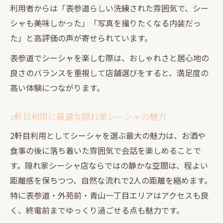
利用者からは「表参道らしい洗練された雰囲気で、シー
れ
シャも美味しかった」「写真を撮りたくなる内装だっ
青山一丁目で体験する上質なシーシャデー
た」と高評価の声が寄せられています。
ト
表参道でシーシャを楽しむ際は、おしゃれさと居心地の
青山一丁目で味わうコスパ抜群の隠れ家シーシ
良さのバランスを重視して店舗選びをすると、満足度の
ャ
高い体験につながります。
青山一丁目でシーシャをコスパ良く楽しむ
方法
2軒目利用に最適な隠れ家シーシャの魅力
コスパ重視の隠れ家シーシャ選びのポイン
2軒目利用としてシーシャを選ぶ最大の魅力は、お酒や
ト
食事の後に落ち着いた雰囲気で会話を楽しめることで
2軒目利用で満足度高いシーシャ体験を探す
す。隠れ家シーシャ店ならではの静かな空間は、程よい
表参道近辺でコスパ抜群のシーシャ空間紹
距離感を保ちつつ、自然な流れで2人の距離を縮めます。
介
特に表参道・外苑前・青山一丁目エリアはアクセスも良
外苑前でお得に楽しむ隠れ家シーシャの魅
く、終電前までゆっくり過ごせる点も魅力です。
力