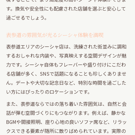
ごし方
す。換気や安全性にも配慮された店舗を選ぶと安心して
2軒目利用におすすめの静かなシーシャ空間
過ごせるでしょう。
東京都で大人が選ぶ静寂なシーシャスポッ
ト
表参道の雰囲気が光るシーシャ体験を満喫
青山一丁目で味わう癒やしのシーシャタイ
表参道エリアのシーシャ店は、洗練された街並みに調和
ム
するおしゃれな内装や、写真映えする空間デザインが魅
シーシャデートが叶える心地よい会話の秘訣
力です。シーシャ自体もフレーバーや盛り付けにこだわ
る店舗が多く、SNSで話題になることも珍しくありませ
シーシャデートで自然と会話が弾む理由と
ん。デートや大切な記念日など、特別な時間を過ごした
は
い方にはぴったりのロケーションです。
隠れ家シーシャで距離が縮まるデートのコ
ツ
また、表参道ならではの落ち着いた雰囲気は、自然と会
話が弾む空間づくりにもつながります。例えば、静かな
表参道で楽しむシーシャデートのポイント
BGMや間接照明、座り心地の良いソファ席など、リラッ
解説
クスできる要素が随所に散りばめられています。実際の
2軒目利用におすすめなシーシャデートの流