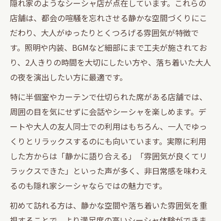
青山一丁目で楽しむシーシャの夜時間提案
隠れ家のようなシーシャ店が点在しています。これらの
店舗は、都会の喧騒を忘れさせる静かな空間づくりにこ
外苑前で味わう大人のシーシャ体験の魅力
だわり、大人がゆったりとくつろげる雰囲気が特徴で
自然と距離が縮まるシーシャ空間を探して
す。照明や内装、BGMなど細部にまで工夫が施されてお
シーシャ空間が生み出す心地よい距離感の
り、2人きりの時間を大切にしたい方や、落ち着いた大人
秘密
の夜を演出したい方に最適です。
隠れ家シーシャで自然に会話が弾む理由
特に半個室やカーテンで仕切られた席がある店舗では、
青山一丁目界隈で距離が縮まるシーシャ体
周囲の目を気にせずに会話やシーシャを楽しめます。デ
験
ートや大人の友人同士での利用はもちろん、一人でゆっ
表参道でシーシャが叶える自然な親密空間
くりとリラックスするのにも向いています。実際に利用
2軒目利用で距離を縮めるシーシャの選択肢
した方からは「静かに語り合える」「雰囲気が良くてリ
表参道界隈で静かに満喫するシーシャ時間
ラックスできた」といった声が多く、非日常感を味わえ
表参道でシーシャを静かに楽しむコツと魅
るのも隠れ家シーシャならではの魅力です。
力
初めて訪れる方は、静かな空間や落ち着いた雰囲気を重
隠れ家シーシャで過ごす落ち着いた夜の過
視することで、より満足度の高いシーシャ体験ができま