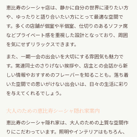
恵比寿のシーシャ店は、静かに自分の世界に浸りたい方
勉強や打ち合わせに最適な中目黒のシーシ
や、ゆったりと語り合いたい方にとって最適な空間で
ャ店
す。多くの店舗が個室や半個室、仕切りのあるソファ席
インスタ映えする中目黒のシーシャ空間案
などプライベート感を重視した設計となっており、周囲
内
を気にせずリラックスできます。
中目黒で見つける新しいシーシャ体験
また、一期一会の出会いを大切にする雰囲気も魅力で
隠れ家感に包まれる東京都のシーシャ時間
す。常連同士のさりげない挨拶や、店主との会話から新
東京都の隠れ家シーシャで味わう一期一会
しい情報やおすすめのフレーバーを知ることも。落ち着
の空間
いた空間での思いがけない出会いは、日々の生活に彩り
静かな雰囲気が魅力の東京都シーシャ体験
を与えてくれるでしょう。
大人の心に響く東京都の隠れ家シーシャ案
内
大人のための恵比寿シーシャ隠れ家案内
用途別に選ぶ東京都のシーシャ隠れ家スポ
恵比寿のシーシャ隠れ家は、大人のための上質な空間作
ット
りにこだわっています。照明やインテリアはもちろん、