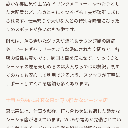
東京都で出会うシーシャと特別なひととき
静かな雰囲気や上品なドリンクメニュー、ゆったりとし
静かな雰囲気で堪能する特別なシーシャ体験
た席配置など、心身ともにくつろげる工夫が随所に感じ
静かな隠れ家で味わう特別なシーシャの魅
られます。仕事帰りや大切な人との特別な時間にぴった
力
りのスポットが多いのも特徴です。
大人が集うシーシャ空間で一期一会を実感
例えば、落ち着いたジャズが流れるラウンジ風の店舗
作業や勉強にも最適な静かなシーシャスポ
や、アートギャラリーのような洗練された空間など、各
ット
店の個性も豊かです。周囲の目を気にせず、ゆっくりと
心地よい静寂と共にシーシャを楽しむ方法
シーシャの煙を楽しめるのは大人ならではの贅沢。初め
ての方でも安心して利用できるよう、スタッフが丁寧に
静かな雰囲気が際立つシーシャ隠れ家案内
サポートしてくれる店舗も多くあります。
一期一会を楽しむ大人のためのシーシャ案内
大人が楽しむ一期一会のシーシャ空間の選
仕事や勉強に最適な恵比寿の静かなシーシャ店
び方
恵比寿には、仕事や勉強、打ち合わせにも適した静かな
シーシャで一期一会の出会いを体験する秘
シーシャ店が増えています。Wi-Fiや電源が完備されてい
訣
る店舗も多く、パソコン作業や資料の確認など、カフェ