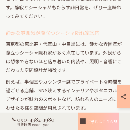
す。静寂とシーシャがもたらす非日常を、ぜひ一度味わ
ってみてください。
静かな雰囲気が際立つシーシャ隠れ家案内
東京都の恵比寿・代官山・中目黒には、静かな雰囲気が
際立つシーシャ隠れ家が多く点在しています。外観から
は想像できないほど落ち着いた内装や、照明・音響にこ
だわった空間設計が特徴です。
例えば、半個室やカウンター席でプライベートな時間を
過ごせる店舗、SNS映えするインテリアやボタニカルな
デザインが魅力のスポットなど、訪れる人のニーズに合
わせた多様な空間が用意されています。
090-4382-1980
初めてシーシャを体験する方も、静かな隠れ家なら安心
ご予約はこちら
営業時間 19:00~5:00
して利用できます。自分だけの特別な場所を見つけて、