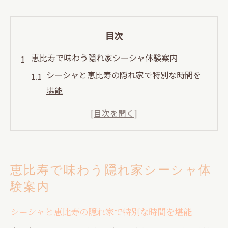
目次
恵比寿で味わう隠れ家シーシャ体験案内
シーシャと恵比寿の隠れ家で特別な時間を
堪能
落ち着く恵比寿のシーシャ空間で一期一会
の出会い
大人のための恵比寿シーシャ隠れ家案内
仕事や勉強に最適な恵比寿の静かなシーシ
恵比寿で味わう隠れ家シーシャ体
ャ店
験案内
恵比寿でシーシャと一期一会の雰囲気を楽
しむ
シーシャと恵比寿の隠れ家で特別な時間を堪能
代官山エリアなら一期一会のシーシャ空間へ