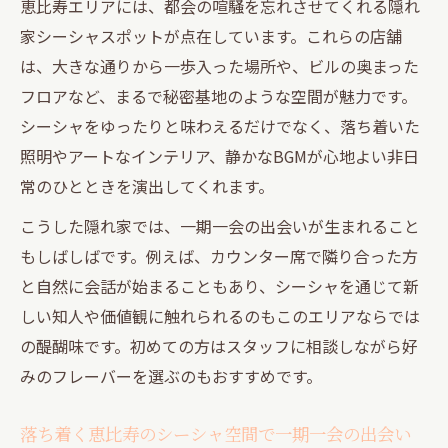
恵比寿エリアには、都会の喧騒を忘れさせてくれる隠れ
代官山の隠れ家シーシャで心落ち着くひと
家シーシャスポットが点在しています。これらの店舗
とき
は、大きな通りから一歩入った場所や、ビルの奥まった
シーシャと一期一会を楽しむ代官山の大人
フロアなど、まるで秘密基地のような空間が魅力です。
空間
シーシャをゆったりと味わえるだけでなく、落ち着いた
勉強や作業に最適な代官山の静かなシーシ
照明やアートなインテリア、静かなBGMが心地よい非日
ャ店
常のひとときを演出してくれます。
代官山でシーシャの奥深さに触れる体験ガ
こうした隠れ家では、一期一会の出会いが生まれること
イド
もしばしばです。例えば、カウンター席で隣り合った方
会話しやすい代官山シーシャ隠れ家の魅力
と自然に会話が始まることもあり、シーシャを通じて新
中目黒の落ち着く場所で新しいシーシャ発見
しい知人や価値観に触れられるのもこのエリアならでは
の醍醐味です。初めての方はスタッフに相談しながら好
中目黒で味わう隠れ家シーシャの静かな魅
みのフレーバーを選ぶのもおすすめです。
力
シーシャと一期一会を満喫する中目黒の隠
落ち着く恵比寿のシーシャ空間で一期一会の出会い
れ家