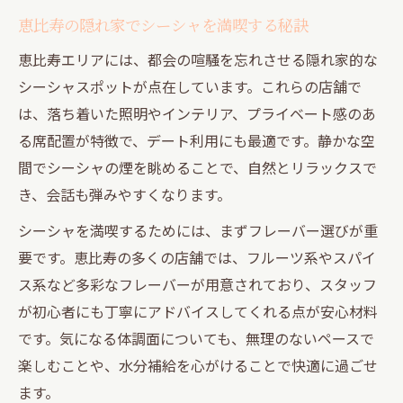
は
恵比寿の隠れ家でシーシャを満喫する秘訣
代官山の隠れ家空間でシーシャの魅力体験
恵比寿エリアには、都会の喧騒を忘れさせる隠れ家的な
代官山で楽しむ隠れ家的シーシャの魅力
シーシャスポットが点在しています。これらの店舗で
デートに映える代官山のシーシャスポット
は、落ち着いた照明やインテリア、プライベート感のあ
選び
る席配置が特徴で、デート利用にも最適です。静かな空
シーシャが叶える代官山の非日常な空間づ
間でシーシャの煙を眺めることで、自然とリラックスで
くり
き、会話も弾みやすくなります。
落ち着いた代官山で味わうシーシャ体験の
シーシャを満喫するためには、まずフレーバー選びが重
すすめ
要です。恵比寿の多くの店舗では、フルーツ系やスパイ
代官山のシーシャで心地よいデート時間を
ス系など多彩なフレーバーが用意されており、スタッフ
演出
が初心者にも丁寧にアドバイスしてくれる点が安心材料
中目黒エリアで洗練されたシーシャ時間を
です。気になる体調面についても、無理のないペースで
楽しむことや、水分補給を心がけることで快適に過ごせ
中目黒で味わう洗練シーシャの魅力ポイン
ます。
ト