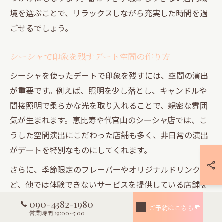
境を選ぶことで、リラックスしながら充実した時間を過
ごせるでしょう。
シーシャで印象を残すデート空間の作り方
シーシャを使ったデートで印象を残すには、空間の演出
が重要です。例えば、照明を少し落とし、キャンドルや
間接照明で柔らかな光を取り入れることで、親密な雰囲
気が生まれます。恵比寿や代官山のシーシャ店では、こ
うした空間演出にこだわった店舗も多く、非日常の演出
がデートを特別なものにしてくれます。
さらに、季節限定のフレーバーやオリジナルドリンクな
ど、他では体験できないサービスを提供している店舗を
選ぶのもおすすめです。例えば、二人で一つのシーシャ
090-4382-1980
ご予約はこちら
をシェアしながら、好みの香りを探す体験は、会話も弾
営業時間 19:00~5:00