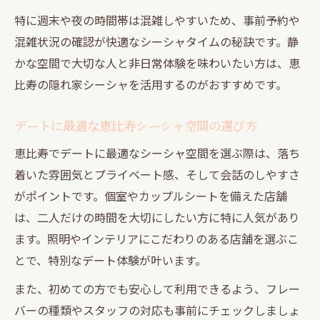
シーシャが引き立つ中目黒の落ち着く雰囲
特に週末や夜の時間帯は混雑しやすいため、事前予約や
気
混雑状況の確認が快適なシーシャタイムの秘訣です。静
中目黒でデートに最適なシーシャ店の選び
かな空間で大切な人と非日常体験を味わいたい方は、恵
方
比寿の隠れ家シーシャを活用するのがおすすめです。
シーシャで実感する中目黒ならではの寛ぎ
デートに最適な恵比寿シーシャ空間の選び方
中目黒の隠れ家でシーシャを楽しむ大人時
恵比寿でデートに最適なシーシャ空間を選ぶ際は、落ち
間
着いた雰囲気とプライベート感、そして会話のしやすさ
都会の隠れ家で味わうシーシャの楽しみ方
がポイントです。個室やカップルシートを備えた店舗
都会の隠れ家でシーシャをゆったり楽しむ
は、二人だけの時間を大切にしたい方に特に人気があり
方法
ます。照明やインテリアにこだわりのある店舗を選ぶこ
シーシャの香りと雰囲気を最大限に味わう
とで、特別なデート体験が叶います。
コツ
また、初めての方でも安心して利用できるよう、フレー
隠れ家的空間でシーシャデートが特別にな
バーの種類やスタッフの対応も事前にチェックしましょ
る理由