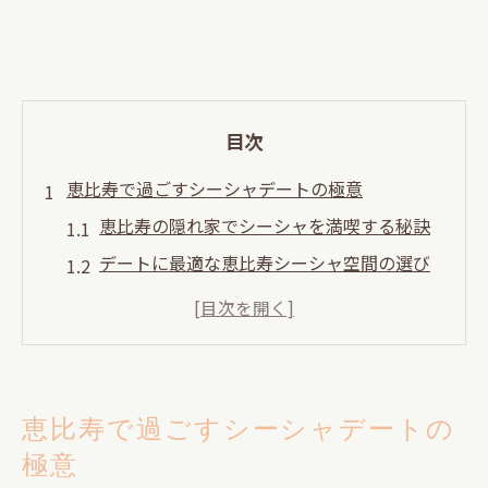
目次
恵比寿で過ごすシーシャデートの極意
恵比寿の隠れ家でシーシャを満喫する秘訣
デートに最適な恵比寿シーシャ空間の選び
方
恵比寿ならではの落ち着くシーシャの魅力
発見
シーシャで恵比寿の大人デートを格上げす
恵比寿で過ごすシーシャデートの
る方法
極意
初めてでも安心な恵比寿のシーシャ体験と