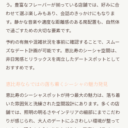
う。豊富なフレーバーが揃っている店舗では、好みに合
都会の喧騒を忘れるシーシャ空間の選び方
わせて選ぶ楽しみもあり、会話のきっかけにもなりま
シーシャで叶える非日常な隠れ家体験とは
す。静かな音楽や適度な距離感のある席配置も、自然体
デートに最適なシーシャスポット選びのコツ
で過ごすための大切な要素です。
デート向きシーシャスポットの見極め方
予約の有無や混雑状況を事前に確認することで、スムー
雰囲気重視のシーシャ空間選びのポイント
ズなデート計画が可能です。恵比寿のシーシャ空間は、
会話が弾むシーシャデート店の選び方ガイ
非日常感とリラックスを両立したデートスポットとして
ド
おすすめです。
シーシャで印象を残すデート空間の作り方
恵比寿ならではの落ち着くシーシャの魅力発見
快適性とおしゃれを両立するシーシャ選び
シーシャ初心者が安心できる空間の見つけ方
恵比寿のシーシャスポットが持つ最大の魅力は、落ち着
いた雰囲気と洗練された空間設計にあります。多くの店
シーシャ初心者に優しい隠れ家の特徴とは
舗では、照明の明るさやインテリアの細部にまでこだわ
初めてでも安心なシーシャ店の選び方
りが感じられ、大人のデートにふさわしい環境が整って
シーシャの基本と安心して楽しむためのコ