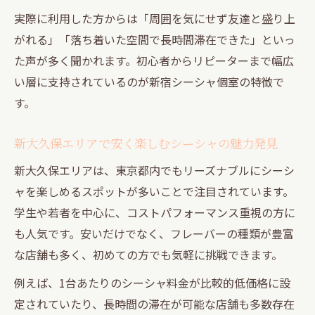
実際に利用した方からは「周囲を気にせず友達と盛り上
間
がれる」「落ち着いた空間で長時間滞在できた」といっ
友達とシーシャ個室を利用するメリットを
た声が多く聞かれます。初心者からリピーターまで幅広
解説
い層に支持されているのが新宿シーシャ個室の特徴で
初心者でも安心なシーシャの楽しみ方指南
す。
シーシャ初心者が知るべき東京都内での楽
しみ方
新大久保エリアで安く楽しむシーシャの魅力発見
渋谷新宿で初めてのシーシャ体験を成功さ
新大久保エリアは、東京都内でもリーズナブルにシーシ
せるコツ
ャを楽しめるスポットが多いことで注目されています。
シーシャの選び方と友人との過ごし方を丁
学生や若者を中心に、コストパフォーマンス重視の方に
寧に解説
も人気です。安いだけでなく、フレーバーの種類が豊富
初心者でも安心なシーシャカフェ利用ポイ
な店舗も多く、初めての方でも気軽に挑戦できます。
ント
例えば、1台あたりのシーシャ料金が比較的低価格に設
東京都のシーシャラウンジで初体験を満喫
定されていたり、長時間の滞在が可能な店舗も多数存在
する方法