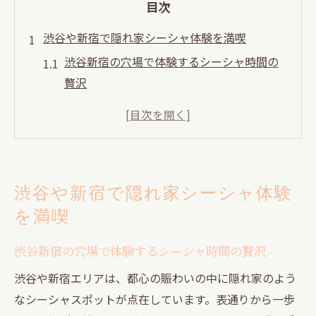
目次
渋谷や新宿で隠れ家シーシャ体験を満喫
渋谷新宿の穴場で体験するシーシャ時間の
贅沢
新宿シーシャ個室で過ごす癒しの隠れ家体
験
新大久保エリアで安く楽しむシーシャの魅
力発見
渋谷や新宿で隠れ家シーシャ体験
渋谷シーシャのおすすめ隠れ家で友達とリ
を満喫
ラックス
東京で人気のシーシャラウンジ体験を徹底
渋谷新宿の穴場で体験するシーシャ時間の贅沢
解説
渋谷や新宿エリアは、都心の賑わいの中に隠れ家のよう
友達と楽しむ東京都のシーシャ時間
なシーシャスポットが点在しています。表通りから一歩
友達と集う東京シーシャスポットの選び方