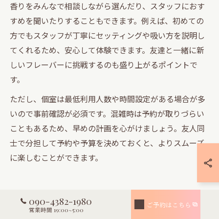
香りをみんなで相談しながら選んだり、スタッフにおす
すめを聞いたりすることもできます。例えば、初めての
方でもスタッフが丁寧にセッティングや吸い方を説明し
てくれるため、安心して体験できます。友達と一緒に新
しいフレーバーに挑戦するのも盛り上がるポイントで
す。
ただし、個室は最低利用人数や時間設定がある場合が多
いので事前確認が必須です。混雑時は予約が取りづらい
こともあるため、早めの計画を心がけましょう。友人同
士で分担して予約や予算を決めておくと、よりスムーズ
に楽しむことができます。
初心者でも安心なシーシャの楽し
090-4382-1980
ご予約はこちら
営業時間 19:00~5:00
み方指南