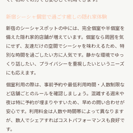
東京都内でゆったり滞在できるシーシャの
新宿シーシャ個室で過ごす癒しの隠れ家体験
選び方
シーシャ東京で過ごす癒しの隠れ家時間を
新宿のシーシャスポットの中には、完全個室や半個室を
解説
備えた隠れ家的店舗が増えています。個室なら周囲を気
にせず、友達だけの空間でシーシャを味わえるため、特
新大久保の安いシーシャで体験する落ち着
別な時間を過ごしたい方に人気です。静かな環境でゆっ
きの理由
くり話したい、プライバシーを重視したいというニーズ
個室空間で味わうシーシャの休日提案
にも応えます。
個室シーシャで過ごす東京都内の特別な休
日
個室利用の際は、事前予約や最低利用時間・人数制限な
ど店舗ごとのルールを確認しましょう。混雑する週末や
新宿シーシャ個室で充実したリラックスタ
夜は特に予約が埋まりやすいため、早めの問い合わせが
イムを満喫
安心です。利用料金は人数や時間帯によって異なります
渋谷シーシャで休日を楽しむ隠れ家空間の
が、数人でシェアすればコストパフォーマンスも良好で
選び方
す。
シーシャ東京おすすめの個室で叶う贅沢時