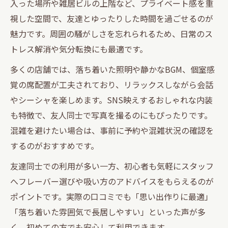
入った場所や雑居ビルの上階など、プライベート感を重
ガイド
視した空間で、友達とゆったりした時間を過ごせるのが
シーシャ東京で友人と過ごす理想のリラッ
魅力です。周囲の騒がしさを忘れられるため、日常のス
クスタイム
トレス解消や気分転換にも最適です。
東京都内のシーシャで作る新しい思い出の
多くの店舗では、落ち着いた照明や静かなBGM、個室感
ポイント
覚の席配置が工夫されており、リラックスしながら会話
新宿シーシャ個室で友達と楽しむコツと注
やシーシャを楽しめます。SNS映えするおしゃれな内装
意点
も特徴で、友人同士で写真を撮るのにもぴったりです。
渋谷シーシャで友人と体験する特別な時間
混雑を避けたい場合は、事前に予約や混雑状況の確認を
の魅力
するのがおすすめです。
ゆったり過ごす隠れ家でのシーシャの魅力
友達同士での利用が多い一方、初心者も気軽にスタッフ
隠れ家シーシャで叶える居心地抜群のチル
へフレーバー選びや吸い方のアドバイスをもらえるのが
タイム
ポイントです。実際の口コミでも「思い出作りに最適」
シーシャラウンジの静かな個室空間で味わ
「落ち着いた雰囲気で長居しやすい」といった声が多
う贅沢
く、初めての方でも安心して利用できます。