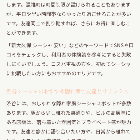
します。混雑時は時間制限が設けられることもあります
トレンド感満載の渋谷周辺シーシャ事情
が、平日や早い時間帯ならゆったり過ごせることが多い
渋谷シーシャの最新トレンドと隠れ家の魅
です。友達同士で割り勘すれば、さらにお得に楽しむこ
力解説
とができます。
新宿エリアで話題のシーシャスポット最新
「新大久保 シーシャ 安い」などのキーワードでSNSや口
情報
コミをチェックし、利用者の体験談を参考にすると失敗
東京シーシャおすすめポイントと実際の楽
しにくいでしょう。コスパ重視の方や、初めてシーシャ
しみ方
に挑戦したい方にもおすすめのエリアです。
大久保周辺で注目のシーシャ体験スポット
を紹介
渋谷シーシャのおすすめ隠れ家で友達とリラックス
シーシャラウンジの人気の理由と選び方を
渋谷には、おしゃれな隠れ家風シーシャスポットが多数
解説
あります。駅から少し離れた裏通りや、ビルの高層階に
ある店舗は、落ち着いた雰囲気とプライベート感が魅力
です。友達と静かに語り合いたい方や、日常から離れて