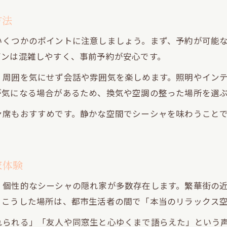
快適なシーシャ空間で再会を楽しむポイント
方法
新宿渋谷代々木エリアでのおすすめ体験法
いくつかのポイントに注意しましょう。まず、予約が可能
個室シーシャで作る思い出のひととき
ズンは混雑しやすく、事前予約が安心です。
シーシャと共に過ごす同窓会の魅力とは
、周囲を気にせず会話や雰囲気を楽しめます。照明やイン
新しいチルワーク空間としてのシーシャ活用法
が気になる場合があるため、換気や空調の整った場所を選
シーシャカフェで実現するチルワーク体験
ァ席もおすすめです。静かな空間でシーシャを味わうこと
リラックスしながら仕事が進む空間作り
電源完備のシーシャ空間で働くメリット
創作活動に最適なシーシャ隠れ家活用術
家体験
新宿渋谷代々木で叶う快適ワークタイム
、個性的なシーシャの隠れ家が多数存在します。繁華街の
。こうした場所は、都市生活者の間で「本当のリラックス
れられる」「友人や同窓生と心ゆくまで語らえた」という