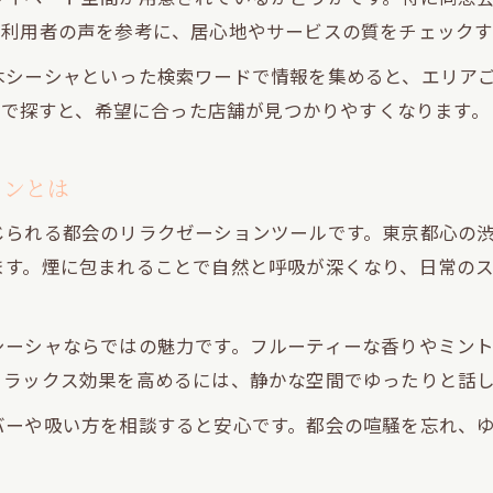
静かなシーシャ空間で心身をリセットする方法
の利用者の声を参考に、居心地やサービスの質をチェックす
都会の隠れ家で過ごすシーシャの癒し時間
木シーシャといった検索ワードで情報を集めると、エリア
新宿や渋谷のシーシャで味わう深い安らぎ
などで探すと、希望に合った店舗が見つかりやすくなります。
代々木の落ち着くシーシャ個室利用のすすめ
都会の喧騒を忘れるシーシャの楽しみ方
ョンとは
リラックスと社交が両立する隠れ家の楽しみ方
じられる都会のリラクゼーションツールです。東京都心の
シーシャで始まる自然なコミュニケーション
ます。煙に包まれることで自然と呼吸が深くなり、日常の
友人との会話が弾むリラックス空間の魅力
都心の隠れ家シーシャで社交を楽しむコツ
シーシャならではの魅力です。フルーティーな香りやミン
個室シーシャで体験する静かな交流時間
リラックス効果を高めるには、静かな空間でゆったりと話
仕事帰りに最適なシーシャの使い方とは
バーや吸い方を相談すると安心です。都会の喧騒を忘れ、
同窓会におすすめのシーシャ体験とは
同窓会でシーシャが選ばれる理由を解説