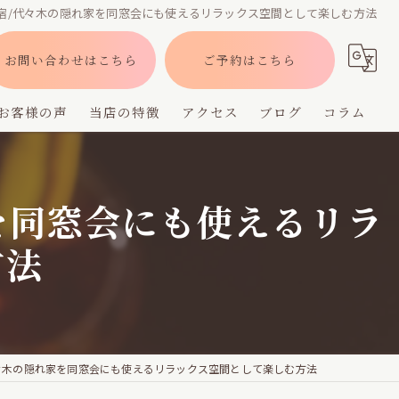
新宿/代々木の隠れ家を同窓会にも使えるリラックス空間として楽しむ方法
お問い合わせはこちら
ご予約はこちら
お客様の声
当店の特徴
アクセス
ブログ
コラム
バー
を同窓会にも使えるリラ
深夜営業
方法
デート
貸切
フレーバー
代々木の隠れ家を同窓会にも使えるリラックス空間として楽しむ方法