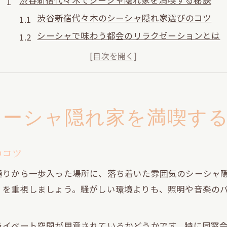
渋谷新宿代々木でシーシャ隠れ家を満喫する秘訣
渋谷新宿代々木のシーシャ隠れ家選びのコツ
シーシャで味わう都会のリラクゼーションとは
個室や静かな空間でシーシャを楽しむ方法
人気エリアで見つかるシーシャの隠れ家体験
新宿シーシャや渋谷でのおすすめ利用シーン
シーシャと過ごす都心の同窓会が生む特別な時間
シーシャ隠れ家を満喫す
同窓会に最適なシーシャ空間の選び方
都心でシーシャを囲む同窓会の魅力を解説
のコツ
渋谷新宿代々木のシーシャで再会を楽しむ
通りから一歩入った場所に、落ち着いた雰囲気のシーシャ
個室でシーシャと語らう同窓会の新定番
」を重視しましょう。騒がしい環境よりも、照明や音楽の
シーシャが生むリラックス感と特別な時間
都会に息を潜めるシーシャ空間で心を解きほぐす
ライベート空間が用意されているかどうかです。特に同窓