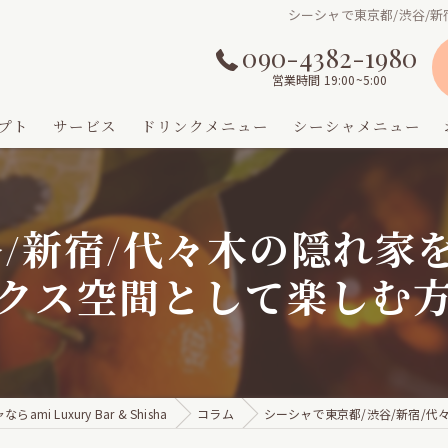
シーシャで東京都/渋谷/
090-4382-1980
営業時間 19:00~5:00
プト
サービス
ドリンクメニュー
シーシャメニュー
谷/新宿/代々木の隠れ家
クス空間として楽しむ
i Luxury Bar & Shisha
コラム
シーシャで東京都/渋谷/新宿/