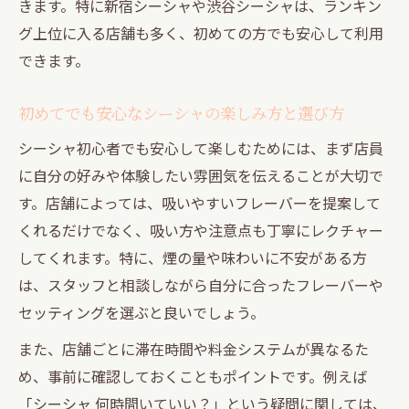
SNS映えも叶う渋谷新宿のシーシャスポット案
きます。特に新宿シーシャや渋谷シーシャは、ランキン
内
グ上位に入る店舗も多く、初めての方でも安心して利用
できます。
渋谷新宿で話題のSNS映えシーシャ体験と
は
初めてでも安心なシーシャの楽しみ方と選び方
おしゃれなシーシャ空間で写真映えを楽し
シーシャ初心者でも安心して楽しむためには、まず店員
む方法
に自分の好みや体験したい雰囲気を伝えることが大切で
人気のシーシャでトレンド文化を体感しよ
す。店舗によっては、吸いやすいフレーバーを提案して
う
くれるだけでなく、吸い方や注意点も丁寧にレクチャー
シーシャとSNSで広がる新しい交流の形
してくれます。特に、煙の量や味わいに不安がある方
渋谷新宿で人気のシーシャスポット徹底案
は、スタッフと相談しながら自分に合ったフレーバーや
内
セッティングを選ぶと良いでしょう。
自分に合うシーシャ選びで至福のひとときを
また、店舗ごとに滞在時間や料金システムが異なるた
シーシャ選びで大切なフレーバーのポイン
め、事前に確認しておくこともポイントです。例えば
ト
「シーシャ 何時間いていい？」という疑問に関しては、