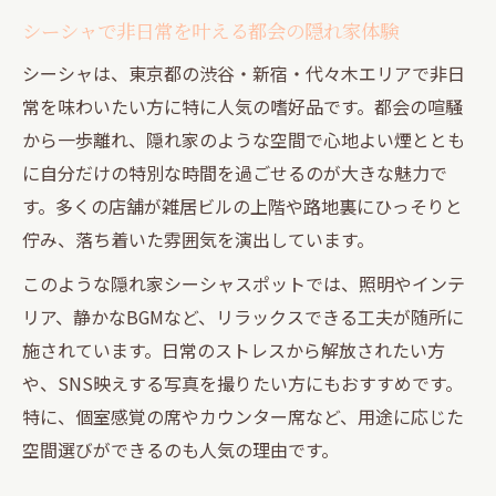
隠れ家シーシャスポットでのリラックス術
シーシャで非日常を叶える都会の隠れ家体験
渋谷や新宿で味わう非日常シーシャの魅力
シーシャは、東京都の渋谷・新宿・代々木エリアで非日
渋谷シーシャで感じる空間とフレーバーの
常を味わいたい方に特に人気の嗜好品です。都会の喧騒
魅力
から一歩離れ、隠れ家のような空間で心地よい煙ととも
新宿シーシャスポットで叶う至福の時間
に自分だけの特別な時間を過ごせるのが大きな魅力で
個室も充実の人気シーシャでゆったり過ご
す。多くの店舗が雑居ビルの上階や路地裏にひっそりと
す方法
佇み、落ち着いた雰囲気を演出しています。
都内ランキングで話題のシーシャ体験とは
このような隠れ家シーシャスポットでは、照明やインテ
新大久保や渋谷で注目のシーシャの特徴
リア、静かなBGMなど、リラックスできる工夫が随所に
リラックス空間を求めるなら代々木シーシャへ
施されています。日常のストレスから解放されたい方
や、SNS映えする写真を撮りたい方にもおすすめです。
代々木の隠れ家シーシャで味わう癒しの時
特に、個室感覚の席やカウンター席など、用途に応じた
間
空間選びができるのも人気の理由です。
都会の喧騒を忘れるシーシャ空間の選び方
シーシャで実現するリラックスと瞑想体験