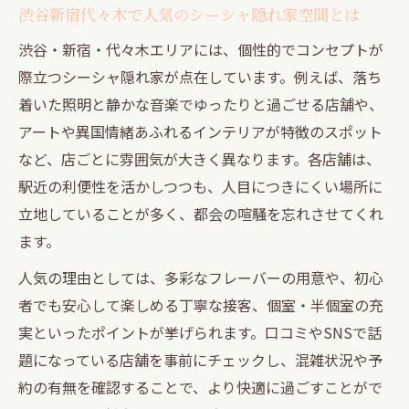
渋谷新宿代々木で人気のシーシャ隠れ家空間とは
非喫煙者も楽しめるシーシャのフレーバー
渋谷・新宿・代々木エリアには、個性的でコンセプトが
文化
際立つシーシャ隠れ家が点在しています。例えば、落ち
シーシャが静かな人気を集める理由とは
着いた照明と静かな音楽でゆったりと過ごせる店舗や、
人気高まる東京都内隠れ家シーシャの特徴とは
アートや異国情緒あふれるインテリアが特徴のスポット
東京都内シーシャ隠れ家の人気ポイント解
など、店ごとに雰囲気が大きく異なります。各店舗は、
説
駅近の利便性を活かしつつも、人目につきにくい場所に
フレーバーの豊富さと空間演出が選ばれる
立地していることが多く、都会の喧騒を忘れさせてくれ
理由
ます。
シーシャとSNS映えを両立するスポットが
人気の理由としては、多彩なフレーバーの用意や、初心
話題
者でも安心して楽しめる丁寧な接客、個室・半個室の充
シーシャ初心者でも安心な都内の特徴とは
実といったポイントが挙げられます。口コミやSNSで話
コミュニティ作りに最適なシーシャ空間の
題になっている店舗を事前にチェックし、混雑状況や予
魅力
約の有無を確認することで、より快適に過ごすことがで