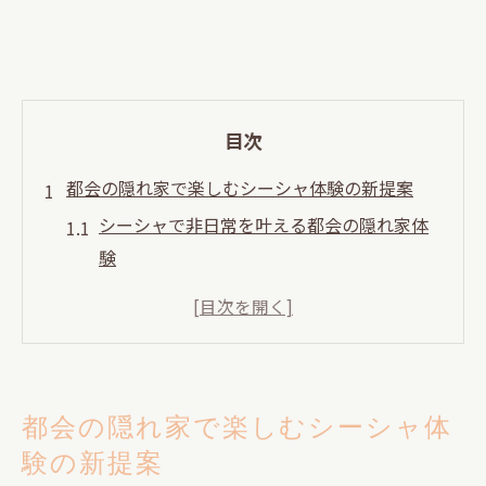
目次
都会の隠れ家で楽しむシーシャ体験の新提案
シーシャで非日常を叶える都会の隠れ家体
験
渋谷新宿代々木で人気のシーシャ隠れ家空
間とは
初めてでも安心なシーシャの楽しみ方と選
び方
都会の隠れ家で楽しむシーシャ体
シーシャと都内トレンドの融合したひとと
験の新提案
き