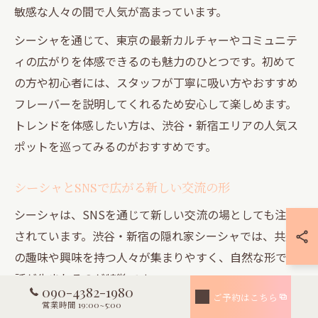
敏感な人々の間で人気が高まっています。
シーシャを通じて、東京の最新カルチャーやコミュニテ
ィの広がりを体感できるのも魅力のひとつです。初めて
の方や初心者には、スタッフが丁寧に吸い方やおすすめ
フレーバーを説明してくれるため安心して楽しめます。
トレンドを体感したい方は、渋谷・新宿エリアの人気ス
ポットを巡ってみるのがおすすめです。
シーシャとSNSで広がる新しい交流の形
シーシャは、SNSを通じて新しい交流の場としても注目
されています。渋谷・新宿の隠れ家シーシャでは、共通
の趣味や興味を持つ人々が集まりやすく、自然な形で会
話が生まれるのが特徴です。
090-4382-1980
ご予約はこちら
例えば、SNSで見かけた写真や口コミをきっかけに店舗
営業時間 19:00~5:00