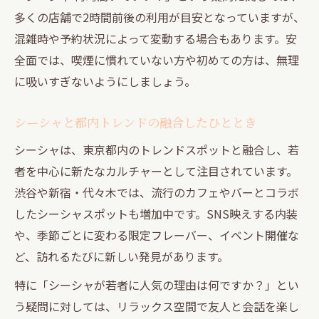
都内シーシャで理想のリラックスタイムを
多くの店舗で2時間前後の利用が目安となっていますが、
実現
混雑時や予約状況によって変動する場合もあります。安
人気シーシャの選び方と楽しみ方を解説
全面では、喫煙に慣れていない方や初めての方は、無理
自分好みのシーシャカスタマイズ術を知ろ
に吸いすぎないようにしましょう。
う
シーシャで心身をリセットするコツと注意
シーシャと都内トレンドの融合したひととき
点
シーシャは、東京都内のトレンドスポットと融合し、若
者を中心に新たなカルチャーとして注目されています。
渋谷や新宿・代々木では、流行のカフェやバーとコラボ
したシーシャスポットも増加中です。SNS映えする内装
や、季節ごとに変わる限定フレーバー、イベント開催な
ど、訪れるたびに新しい発見があります。
特に「シーシャが若者に人気の理由は何ですか？」とい
う疑問に対しては、リラックス空間で友人と会話を楽し