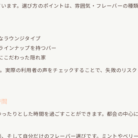
おすすめフレバーで広がるシーシャ体験の魅力
ています。選び方のポイントは、雰囲気・フレーバーの種
シーシャ上級者が選ぶフレバーの楽しみ方
初心者に優しいリラックス空間のフレバー選び
友人や恋人と味わうおすすめシーシャフレバー
なラウンジタイプ
隠れ家的な場所で味わうシーシャの魅力とは
ラインナップを持つバー
にこだわった隠れ家
隠れ家で過ごすシーシャ体験の特別感
静けさとシーシャの香りが広がる魅力空間
す。実際の利用者の声をチェックすることで、失敗のリス
隠れ家シーシャだから叶うリラックス時間
シーシャ初心者におすすめの隠れ家選び
時間
隠れ家で味わうシーシャの深いリラクゼーション
ゆったりとした時間を過ごすことができます。都会の中心
楽、そして自分だけのフレーバー選びです。ミントやベリ