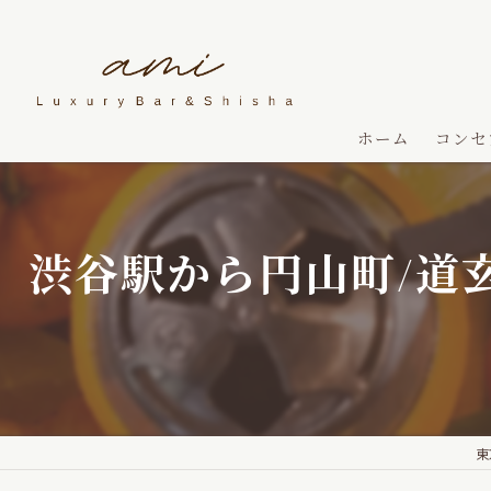
ホーム
コンセ
渋谷駅から円山町/道
東