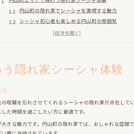
円山町エリアで味わう隠れ家シーシャ体験
円山町の隠れ家でシーシャを満喫する魅力
シーシャ初心者も楽しめる円山町の雰囲気
円山町で出会う個性派シーシャ空間の選び方
静かな円山町で味わう特別なシーシャ時間
シーシャ愛好家が語る円山町の隠れ家ポイント
静かな時間を楽しむ神泉のシーシャ空間案内
わう隠れ家シーシャ体験
神泉でシーシャを味わう静かな大人の時間
シーシャと神泉の落ち着く空間で癒やされる
魅力
神泉エリアで見つける隠れ家シーシャの選び方
会の喧騒を忘れさせてくれるシーシャの隠れ家が点在して
神泉のシーシャ空間で穏やかなひとときを過ごす
スした時間を過ごしたい方に最適です。
シーシャ初心者も安心の神泉おすすめポイント
が大きな魅力です。円山町の隠れ家では、おしゃれな空間
道玄坂で見つけるおしゃれなシーシャスポット
広い層に支持されています。