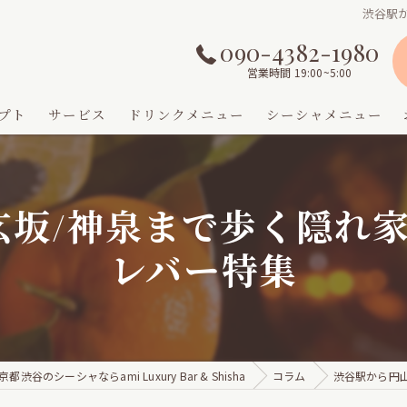
渋谷駅
090-4382-1980
営業時間 19:00~5:00
プト
サービス
ドリンクメニュー
シーシャメニュー
玄坂/神泉まで歩く隠れ
レバー特集
京都渋谷のシーシャならami Luxury Bar & Shisha
コラム
渋谷駅から円