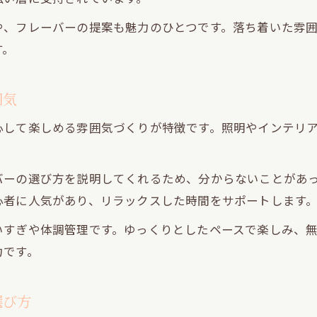
道玄坂のおしゃれなシーシャ空間を探して
や、フレーバーの提案も魅力のひとつです。落ち着いた雰
シーシャと道玄坂の最新トレンドを満喫
す。
道玄坂でくつろげる隠れ家シーシャを発見
友人と楽しみたい道玄坂のシーシャ体験
囲気
シーシャ初心者向け道玄坂の選び方ガイド
心して楽しめる雰囲気づくりが特徴です。照明やインテリ
渋谷駅周辺なら自分好みのシーシャを探索
渋谷駅周辺で自分だけのシーシャを見つける
バーの選び方を説明してくれるため、分からないことがあ
好みに合わせて選ぶシーシャの楽しみ方
心者に人気があり、リラックスした時間をサポートします
渋谷駅から歩いて行ける隠れ家シーシャ巡り
シーシャ初心者も安心の渋谷駅周辺ガイド
いすぎや体調管理です。ゆっくりとしたペースで楽しみ、
力です。
おしゃれな渋谷駅周辺のシーシャ空間とは
リラックス空間で楽しむおすすめフレバー特集
選び方
リラックスできる空間で人気シーシャフレバー