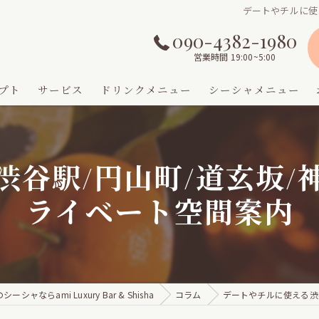
デートやチルに使
090-4382-1980
営業時間 19:00~5:00
プト
サービス
ドリンクメニュー
シーシャメニュー
渋谷駅/円山町/道玄坂/
ライベート空間案内
シャならami Luxury Bar & Shisha
コラム
デートやチルに使える渋