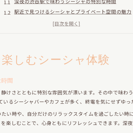
深夜の渋谷駅で味わうシーシャの特別な時間
駅近で見つけるシーシャとプライベート空間の魅力
終電後も安心な深夜シーシャ体験のポイント
シーシャ初心者に優しい渋谷駅周辺の選び方
人目を気にせず過ごせる渋谷のシーシャスポット
プライベート空間が嬉しい神泉のシーシャの魅力
に楽しむシーシャ体験
神泉エリアで叶うシーシャと静かなプライベート空
神泉シーシャで味わう深夜の大人なリラックスタイ
な時間
Amiシーシャが提案する心地よい空間の過ごし方
、静けさとともに特別な雰囲気が漂います。その中で味わう
個室感覚で楽しむ神泉シーシャのおすすめポイント
しているシーシャバーやカフェが多く、終電を気にせずゆっ
隠れ家感たっぷり神泉シーシャで味わう特別な夜
いたい時や、自分だけのリラックスタイムを過ごしたい時
道玄坂で深夜もゆったりシーシャを味わう方法
ャを楽しむことで、心身ともにリフレッシュできます。深
道玄坂ならではのシーシャ深夜利用の楽しみ方