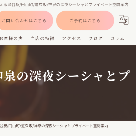
える渋谷駅/円山町/道玄坂/神泉の深夜シーシャとプライベート空間案内
お問い合わせはこちら
ご予約はこちら
お客様の声
当店の特徴
アクセス
ブログ
コラム
バー
神泉の深夜シーシャとプ
深夜営業
デート
貸切
フレーバー
谷駅/円山町/道玄坂/神泉の深夜シーシャとプライベート空間案内