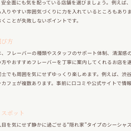
、安全面にも気を配っている店舗を選びましょう。例えば
人混みを避けて始発まで過ごせるシーシャの魅力
も入りやすい雰囲気づくりに力を入れているところもあり
始発待ち時間を快適にするシーシャ利用術
おくことが失敗しないポイントです。
プライベート空間で始発までシーシャを満喫
デートに最適な個室シーシャ空間の楽しみ方
選び方
個室で楽しむシーシャデートのおすすめポイント
は、フレーバーの種類やスタッフのサポート体制、清潔感
プライベート空間が叶える特別なシーシャ体験
い方やおすすめフレーバーを丁寧に案内してくれるお店を
シーシャで演出する大人の夜デートのコツ
同士でも周囲を気にせずゆっくり楽しめます。例えば、渋
雰囲気重視派にも満足なシーシャの選び方
ャカフェが複数あります。事前に口コミや公式サイトで情
シーシャ初心者カップルも安心の個室空間
ャスポット
目を気にせず静かに過ごせる“隠れ家”タイプのシーシャ