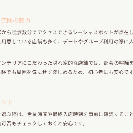
夜遅くも安心な道玄坂のシーシャ選びのコツ
プライベート空間が演出する道玄坂のシーシャ体験
ト空間の魅力
ゆったり過ごせる道玄坂エリアのシーシャ事情
駅から徒歩数分でアクセスできるシーシャスポットが点在
深夜の道玄坂でシーシャに癒される過ごし方
を用意している店舗も多く、デートやグループ利用の際に
円山町の隠れ家シーシャで過ごすくつろぎ時間
円山町で静かにシーシャを楽しむ隠れ家的空間
インテリアにこだわった隠れ家的な店舗では、都会の喧騒
デートや少人数利用に最適な円山町のシーシャ
体験でも周囲を気にせず楽しめるため、初心者にも安心で
深夜営業が嬉しい円山町のシーシャの魅力
隠れ家感を重視したい人におすすめのシーシャ選び
円山町シーシャで感じるプライベートなくつろぎ
イント
始発待ちに利用したい落ち着くシーシャスポット
を選ぶ際は、営業時間や最終入店時刻を事前に確認するこ
始発待ちにも最適なシーシャとリラックス空間
約可否もチェックしておくと安心です。
深夜帯でも安心できるシーシャスポットの選び方