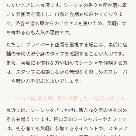
ちたいときにも最適です。シーシャの香りや煙が落ち着
渋谷駅周辺でシーシャを楽しむ大人の社交
いた雰囲気を演出し、自然と会話も弾みやすくなりま
術
す。渋谷や道玄坂からのアクセスも良いため、気軽に立
駅近シーシャ空間で叶うリラックスとつな
ち寄れる点も人気の理由です。
がり体験
ただし、プライベート空間を重視する場合は、事前に店
シーシャと共に味わう渋谷駅近の上質な時
舗の予約状況や席のタイプを確認することが大切です。
間
また、喫煙に不慣れな方や初めてシーシャを体験する方
心ときめく交流場としてのシーシャ活用術
は、スタッフに相談しながら無理なく楽しめるフレーバ
シーシャがつなぐ新たな交流のきっかけと
ーや吸い方を選ぶとよいでしょう。
魅力に迫る
プライベート空間で生まれるシーシャなら
シーシャ初心者が円山町で体験したい交流の楽しみ
ではの出会い
最近では、シーシャをきっかけに新たな交流の場を求め
交流の場としてのシーシャで広がる人脈と
る方も増えています。円山町のシーシャバーやカフェで
体験
は、初心者でも気軽に参加できるイベントや、スタッフ
シーシャを活用したコミュニケーション術