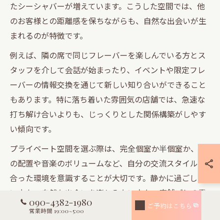
たシーシャバーが増えています。こうした空間では、他
のお客様との距離感を保ちながらも、自然な出会いが生
まれるのが特徴です。
例えば、隣の席で同じフレーバーを楽しんでいる方とス
タッフを介して会話が始まったり、イベントや限定フレ
ーバーの情報交換を通じて新しい知り合いができること
もあります。特に落ち着いた雰囲気の店舗では、急速な
打ち解け合いよりも、じっくりとした関係構築がしやす
い傾向です。
プライベート空間を選ぶ際は、完全個室か半個室か、席
の配置や音楽のボリュームなど、自分の交流スタイルに
合った環境を意識することが大切です。静かに過ごした
い方も、自然な出会いを楽しみたい方も、店舗ごとの雰
090-4382-1980
囲気を実際に体感して選ぶことをおすすめします。
ご予約はこちら
営業時間 19:00~5:00