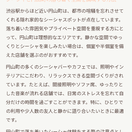
ット案内
渋谷駅からほど近い円山町は、都市の喧騒を忘れさせて
神泉エリアに溶け込む大人のシーシャ空間
くれる隠れ家的なシーシャスポットが点在しています。
神泉エリアで叶うシーシャの贅沢なプライ
落ち着いた雰囲気やプライベート空間を重視する方にと
ベート体験
って、円山町は理想的なエリアです。静かな空間でゆっ
シーシャ×神泉で味わう静けさと交流の両
くりとシーシャを楽しみたい場合は、個室や半個室を備
立ポイント
えた店舗を選ぶのがおすすめです。
大人が楽しむ神泉のシーシャ空間での過ご
円山町の多くのシーシャバーやカフェでは、照明やイン
し方
テリアにこだわり、リラックスできる空間づくりがされ
神泉エリアのシーシャで深まるリラックス
ています。たとえば、間接照明やソファ席、ゆったりと
と交流
した音楽が流れる店舗では、日常のストレスを忘れて自
シーシャと神泉の街並みが織りなす上質な
分だけの時間を過ごすことができます。特に、ひとりで
時間提案
の利用や少人数の友人と静かに語り合いたいときに最適
道玄坂周辺で叶えるプライベートシーシャ時間
です。
道玄坂でシーシャとプライベート空間を満
円山町で落ち着いたシーシャ体験をする際の注意点とし