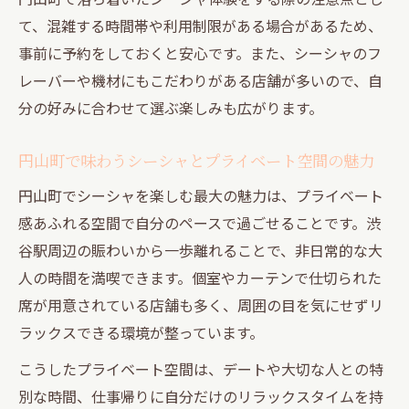
喫するコツ
て、混雑する時間帯や利用制限がある場合があるため、
シーシャ初心者も安心の道玄坂エリア活用
事前に予約をしておくと安心です。また、シーシャのフ
法
レーバーや機材にもこだわりがある店舗が多いので、自
道玄坂で交流を深めるシーシャの楽しみ方
分の好みに合わせて選ぶ楽しみも広がります。
ガイド
円山町で味わうシーシャとプライベート空間の魅力
プライベート重視で選ぶ道玄坂のシーシャ
空間
円山町でシーシャを楽しむ最大の魅力は、プライベート
感あふれる空間で自分のペースで過ごせることです。渋
シーシャで味わう道玄坂の大人の隠れ家体
谷駅周辺の賑わいから一歩離れることで、非日常的な大
験
人の時間を満喫できます。個室やカーテンで仕切られた
静けさと交流を味わう渋谷駅近シーシャの魅力
席が用意されている店舗も多く、周囲の目を気にせずリ
渋谷駅近で見つかるシーシャの静かなプラ
ラックスできる環境が整っています。
イベート空間
こうしたプライベート空間は、デートや大切な人との特
シーシャと交流を両立できる渋谷駅周辺の
別な時間、仕事帰りに自分だけのリラックスタイムを持
過ごし方