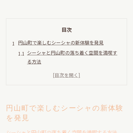
目次
円山町で楽しむシーシャの新体験を発見
シーシャと円山町の落ち着く空間を満喫す
る方法
円山町で味わうシーシャとプライベート空
間の魅力
シーシャ初心者が円山町で体験したい交流
の楽しみ
円山町で楽しむシーシャの新体験
円山町の隠れ家でシーシャと出会いを楽し
を発見
むポイント
シーシャで広がる円山町の大人の交流スポ
シーシャと円山町の落ち着く空間を満喫する方法