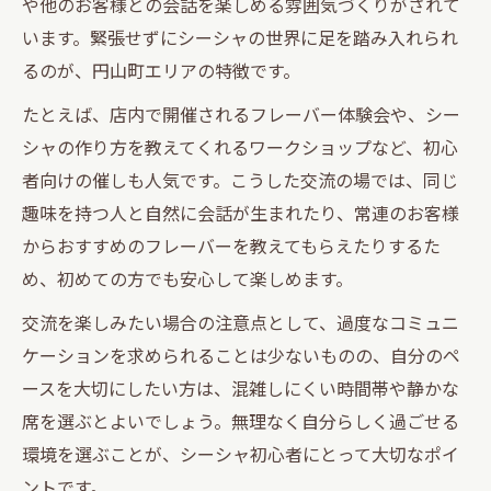
や他のお客様との会話を楽しめる雰囲気づくりがされて
のコツ
います。緊張せずにシーシャの世界に足を踏み入れられ
シーシャ×交流で生まれる大人同士の特別
るのが、円山町エリアの特徴です。
な時間
たとえば、店内で開催されるフレーバー体験会や、シー
リラックス重視なら渋谷エリアのシーシャがお
シャの作り方を教えてくれるワークショップなど、初心
すすめ
者向けの催しも人気です。こうした交流の場では、同じ
渋谷エリアでシーシャとリラックスを両立
趣味を持つ人と自然に会話が生まれたり、常連のお客様
する方法
からおすすめのフレーバーを教えてもらえたりするた
シーシャで叶える渋谷の安らぎと交流のひ
め、初めての方でも安心して楽しめます。
ととき
交流を楽しみたい場合の注意点として、過度なコミュニ
仕事帰りのリラックスに最適な渋谷シーシ
ケーションを求められることは少ないものの、自分のペ
ャ空間
ースを大切にしたい方は、混雑しにくい時間帯や静かな
渋谷エリアのシーシャで日常をリフレッシ
席を選ぶとよいでしょう。無理なく自分らしく過ごせる
ュするコツ
環境を選ぶことが、シーシャ初心者にとって大切なポイ
シーシャを通じて渋谷で見つける心地よい
ントです。