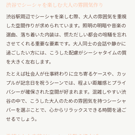
力
渋谷でシーシャを楽しむ大人の雰囲気作り
神泉エリアで体験するシーシャの癒し空間
渋谷駅周辺でシーシャを楽しむ際、大人の雰囲気を重視
色気とプライベートを感じるシーシャ時間
した空間作りが求められています。照明の明暗や音楽の
静かな神泉で楽しむシーシャの魅力とは
選曲、落ち着いた内装は、慌ただしい都会の喧騒を忘れ
させてくれる重要な要素です。大人同士の会話や静かに
シーシャでリラックスできる神泉エリアの
過ごしたい方には、こうした配慮がシーシャタイムの質
特徴
を大きく左右します。
プライベート感溢れる神泉のシーシャ空間
プライベートな雰囲気を重視するならシーシャ
たとえば社会人が仕事終わりに立ち寄るケースや、カッ
が最適
プルが記念日を祝うシーンでは、程よい距離感とプライ
バシーが確保された空間が好まれます。混雑しやすい渋
プライベート空間で楽しむシーシャの心地
谷の中で、こうした大人のための雰囲気を持つシーシャ
よさ
バーを選ぶことで、心からリラックスできる時間を過ご
シーシャが叶える落ち着いた雰囲気の秘密
せるでしょう。
色気あるシーシャ空間の選び方とポイント
渋谷駅近でプライベート重視のシーシャ体