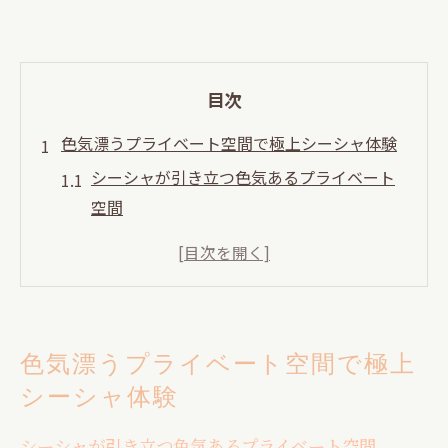
目次
色気漂うプライベート空間で極上シーシャ体験
シーシャが引き立つ色気あるプライベート
空間
渋谷でシーシャを楽しむ大人の雰囲気作り
洗練された内装がシーシャ体験を格上げ
シーシャとプライベート空間で心からリラ
ックス
色気漂うプライベート空間で極上
渋谷駅周辺で見つける極上のシーシャ空間
シーシャ体験
静かな個室で楽しむ渋谷シーシャの新定番
シーシャを個室で堪能できる渋谷の魅力
シーシャが引き立つ色気あるプライベート空間