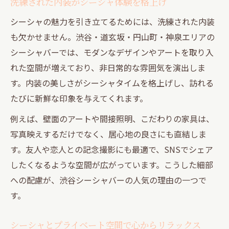
洗練された内装がシーシャ体験を格上げ
験
シーシャの魅力を引き立てるためには、洗練された内装
大人が求めるシーシャとプライベート性の
も欠かせません。渋谷・道玄坂・円山町・神泉エリアの
両立
シーシャバーでは、モダンなデザインやアートを取り入
SNS映えする色気あるシーシャ空間を徹底解説
れた空間が増えており、非日常的な雰囲気を演出しま
SNSでも注目の色気あるシーシャ空間とは
す。内装の美しさがシーシャタイムを格上げし、訪れる
シーシャが映えるフォトジェニックな内装
たびに新鮮な印象を与えてくれます。
プライベート感とSNS映えを両立するシー
例えば、壁面のアートや間接照明、こだわりの家具は、
シャ
写真映えするだけでなく、居心地の良さにも直結しま
渋谷駅周辺のシーシャ空間を比較しよう
す。友人や恋人との記念撮影にも最適で、SNSでシェア
SNSで話題のシーシャ空間の選び方
したくなるような空間が広がっています。こうした細部
への配慮が、渋谷シーシャバーの人気の理由の一つで
す。
シーシャとプライベート空間で心からリラックス