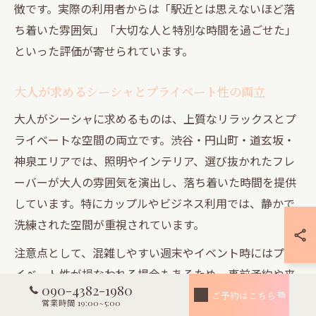
徴です。実際の利用者からは「駅近とは思えないほど落
ち着いた雰囲気」「大切な人と特別な時間を過ごせた」
といった評価が寄せられています。
大人が求めるシーシャとプライベート性の両立
大人がシーシャに求めるものは、上質なリラックスとプ
ライベートな空間の両立です。渋谷・円山町・道玄坂・
神泉エリアでは、照明やインテリア、選び抜かれたフレ
ーバーが大人の雰囲気を演出し、落ち着いた時間を提供
しています。特にカップルやビジネス利用では、静かで
洗練された空間が重視されています。
注意点として、混雑しやすい週末やイベント時にはプラ
イベート性が損なわれる場合もあるため、事前予約や来
090-4382-1980
店時間の調整が推奨されます。成功例として「少人数で
ご予約はこちら
営業時間 19:00~5:00
利用し、会話や雰囲気を思う存分楽しめた」といった声