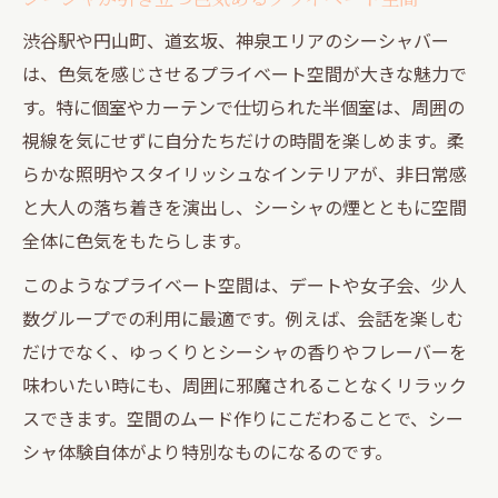
静けさと色気が共存するシーシャ体験とは
渋谷駅や円山町、道玄坂、神泉エリアのシーシャバー
プライベート空間でシーシャの香りを満喫
は、色気を感じさせるプライベート空間が大きな魅力で
渋谷駅近で個室シーシャを選ぶポイント
す。特に個室やカーテンで仕切られた半個室は、周囲の
視線を気にせずに自分たちだけの時間を楽しめます。柔
色気ある空間が叶えるシーシャの新しい定
らかな照明やスタイリッシュなインテリアが、非日常感
番
と大人の落ち着きを演出し、シーシャの煙とともに空間
道玄坂や円山町の大人時間にシーシャを満喫
全体に色気をもたらします。
道玄坂でシーシャを色気ある空間で体験
このようなプライベート空間は、デートや女子会、少人
円山町で大人のためのシーシャスポット探
数グループでの利用に最適です。例えば、会話を楽しむ
し
だけでなく、ゆっくりとシーシャの香りやフレーバーを
プライベート空間で過ごすシーシャの至福
味わいたい時にも、周囲に邪魔されることなくリラック
大人時間を彩るシーシャとムードの関係
スできます。空間のムード作りにこだわることで、シー
シーシャが映える道玄坂・円山町の魅力
シャ体験自体がより特別なものになるのです。
神泉エリアで過ごすリラックスとシーシャの魅