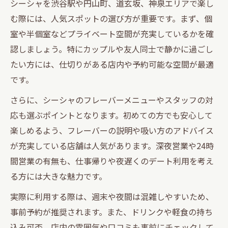
シーシャで特別な時間を過ごすための工夫
シーシャを渋谷駅や円山町、道玄坂、神泉エリアで楽し
渋谷エリアで求める静かなシーシャの魅力
む際には、人気スポットの選び方が重要です。まず、個
室や半個室などプライベート空間が充実しているかを確
プライベート空間の快適さとシーシャの相
認しましょう。特にカップルや友人同士で静かに過ごし
性
たい方には、仕切りがある店内や予約可能な空間が最適
神泉や道玄坂で注目のシーシャ選び方徹底解説
です。
道玄坂・神泉シーシャの人気ポイント紹介
さらに、シーシャのフレーバーメニューやスタッフの対
シーシャ選びで重視すべきプライベート感
応も選ぶポイントとなります。初めての方でも安心して
神泉で味わうシーシャの魅力と楽しみ方
楽しめるよう、フレーバーの説明や吸い方のアドバイス
落ち着いた空間で人気を集める理由とは
が充実している店舗は人気があります。深夜営業や24時
渋谷シーシャを比較して自分に合う選択を
間営業の有無も、仕事帰りや夜遅くのデート利用を考え
個室重視なら円山町エリアの最新シーシャ事情
る方には大きな魅力です。
円山町で人気の個室シーシャ空間を探すコ
実際に利用する際は、週末や夜間は混雑しやすいため、
ツ
事前予約が推奨されます。また、ドリンクや軽食の持ち
シーシャ体験で個室が選ばれる理由を解説
込み可否、店内の雰囲気や口コミも事前にチェックして