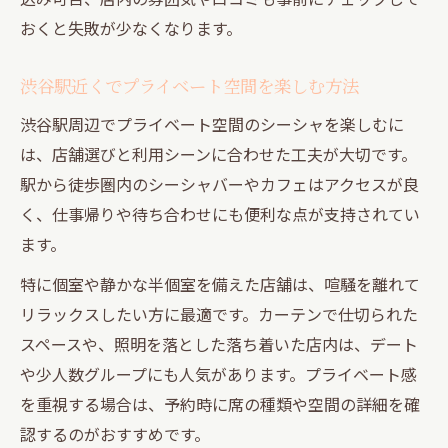
円山町エリアで押さえたい新しいシーシャ
おくと失敗が少なくなります。
情報
プライベート空間が魅力の円山町シーシャ
渋谷駅近くでプライベート空間を楽しむ方法
個室利用で叶う特別なシーシャ時間の楽し
渋谷駅周辺でプライベート空間のシーシャを楽しむに
み
は、店舗選びと利用シーンに合わせた工夫が大切です。
ひとりでも安心して楽しめる渋谷シーシャの実
駅から徒歩圏内のシーシャバーやカフェはアクセスが良
力
く、仕事帰りや待ち合わせにも便利な点が支持されてい
ます。
シーシャ初心者でも安心のひとり利用術
渋谷シーシャでリラックスできる空間の選
特に個室や静かな半個室を備えた店舗は、喧騒を離れて
び方
リラックスしたい方に最適です。カーテンで仕切られた
スペースや、照明を落とした落ち着いた店内は、デート
ひとり時間を満喫する人気シーシャ店の魅
や少人数グループにも人気があります。プライベート感
力
を重視する場合は、予約時に席の種類や空間の詳細を確
プライベート空間ならではの落ち着き体験
認するのがおすすめです。
ひとり利用とグループ利用の違いを解説