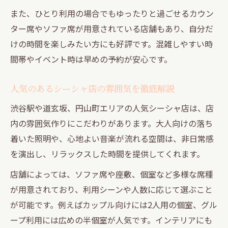
また、ひとり利用の場合でもゆったりと過ごせるカウン
人気上昇中のプライベート系シーシャ空間比較
ター席やソファ席が用意されている店舗もあり、自分だ
渋谷シーシャのプライベート空間を徹底比
けの時間を楽しみたい方にも好評です。混雑しやすい時
較
間帯やイベント時は早めの予約が安心です。
人気シーシャ店の個室・半個室の特徴解説
空間ごとのシーシャ体験の違いと選び方
人気のあるシーシャ店の雰囲気を徹底解説
リピーター続出の理由はプライベート感
渋谷駅や道玄坂、円山町エリアの人気シーシャ店は、店
比較して分かる自分に合うシーシャの選び
内の雰囲気作りにこだわりがあります。大人向けの落ち
方
着いた照明や、心地よい音楽が流れる空間は、非日常感
を演出し、リラックスした時間を提供してくれます。
店舗によっては、ソファ席や座敷、個室など多様な席種
が用意されており、利用シーンや人数に応じて選ぶこと
が可能です。例えばカップル向けには2人用の個室、グル
ープ利用には広めの半個室が人気です。インテリアにも