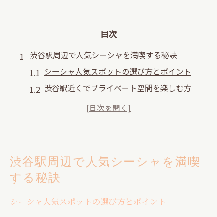
目次
渋谷駅周辺で人気シーシャを満喫する秘訣
シーシャ人気スポットの選び方とポイント
渋谷駅近くでプライベート空間を楽しむ方
法
人気のあるシーシャ店の雰囲気を徹底解説
渋谷シーシャでリラックスするための秘訣
プライベート重視派におすすめの過ごし方
渋谷駅周辺で人気シーシャを満喫
プライベート空間が魅力のシーシャ体験案内
する秘訣
個室や半個室で楽しむシーシャ体験とは
人気のプライベート空間を選ぶ基準とコツ
シーシャ人気スポットの選び方とポイント