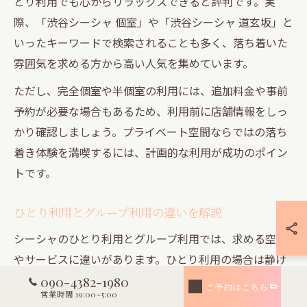
とり利用でも心からリラックスできると評判です。実
際、「渋谷シーシャ 個室」や「渋谷シーシャ 道玄坂」と
いったキーワードで検索されることも多く、落ち着いた
雰囲気を求める方から高い人気を集めています。
ただし、完全個室や半個室の利用には、追加料金や事前
予約が必要な場合もあるため、利用前に店舗情報をしっ
かり確認しましょう。プライベート空間ならではの落ち
着き体験を満喫するには、計画的な利用が成功のポイン
トです。
ひとり利用とグループ利用の違いを解説
シーシャのひとり利用とグループ利用では、求める空間
やサービスに違いがあります。ひとり利用の場合は静け
さやプライベート感を重視し、個室や半個室が人気で
090-4382-1980
ご予約はこちら
営業時間 19:00~5:00
す。一方、グループ利用では広めの席やテーブル席を選