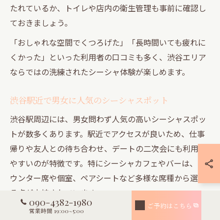
たれているか、トイレや店内の衛生管理も事前に確認し
ておきましょう。
「おしゃれな空間でくつろげた」「長時間いても疲れに
くかった」といった利用者の口コミも多く、渋谷エリア
ならではの洗練されたシーシャ体験が楽しめます。
渋谷駅近で男女に人気のシーシャスポット
渋谷駅周辺には、男女問わず人気の高いシーシャスポッ
トが数多くあります。駅近でアクセスが良いため、仕事
帰りや友人との待ち合わせ、デートの二次会にも利用し
やすいのが特徴です。特にシーシャカフェやバーは、カ
ウンター席や個室、ペアシートなど多様な席種から選べ
る点が支持されています。
090-4382-1980
ご予約はこちら
人気店の多くは深夜営業をしており、終電を気にせずゆ
営業時間 19:00~5:00