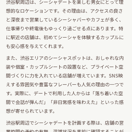
デートに映えるおしゃれなシーシャ空間
渋谷駅周辺は、シーシャデートを楽しむ男女にとって理
想的なロケーションです。その理由は、アクセスの良さ
道玄坂ナイトライフに欠かせないシーシャ
と深夜まで営業しているシーシャバーやカフェが多く、
神泉エリアで楽しむ落ち着けるシーシャ時間
仕事帰りや終電後もゆっくり過ごせる点にあります。特
神泉で味わう静かなシーシャデートの魅力
に駅近の店舗は、初めてシーシャを体験するカップルに
男女で過ごせるリラックスシーシャ空間
も安心感を与えてくれます。
神泉ナイトライフとシーシャの楽しみ方
また、渋谷エリアのシーシャスポットは、おしゃれな内
深夜営業シーシャで大人の時間を満喫
装や個室・カップルシートの設置など、プライベート空
お気に入りの神泉シーシャ店を見つけるコ
間づくりに力を入れている店舗が増えています。SNS映
ツ
えする雰囲気や豊富なフレーバーも人気の理由の一つで
深夜営業のシーシャで男女が語らう場所選び
す。実際に、デートで利用した人からは「落ち着いた空
深夜まで開いている渋谷シーシャの魅力
間で会話が弾んだ」「非日常感を味わえた」といった感
男女で語り合える落ち着いた空間の選び方
想が寄せられています。
道玄坂・神泉で深夜シーシャを楽しむコツ
渋谷駅周辺でシーシャデートを計画する際は、店舗の営
ナイトデートに最適な深夜営業シーシャ
業時間や予約の有無、混雑状況を事前に確認することが