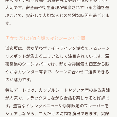
大切です。安全面や衛生管理が徹底されている店舗を選
終電後も安心な渋谷駅周辺のシーシャ体験
ぶことで、安心して大切な人との特別な時間を過ごせま
デート向きシーシャを選ぶコツとおすすめ空間
す。
デートに最適なシーシャ店選びのポイント
カップルで楽しむ道玄坂のシーシャ空間
男女で楽しむ道玄坂の夜とシーシャ空間
おしゃれと快適さを兼ね備えたシーシャ体
道玄坂は、男女問わずナイトライフを満喫できるシーシ
験
ャスポットが集まるエリアとして注目されています。深
渋谷駅近で男女に人気のシーシャスポット
夜営業のシーシャバーでは、静かな雰囲気の個室から賑
コスパ重視で選ぶおすすめシーシャの理由
やかなカウンター席まで、シーンに合わせて選択できる
個室で味わう渋谷シーシャの魅力とは
のが魅力です。
個室完備の渋谷シーシャで過ごす特別な夜
特にデートでは、カップルシートやソファ席のある店舗
男女で楽しむプライベートシーシャ空間
が人気で、リラックスしながら会話を楽しめると好評で
渋谷駅周辺で個室シーシャが人気の理由
す。豊富なドリンクメニューや季節限定のフレーバーを
デートや女子会に最適な個室シーシャ体験
シェアしながら、二人だけの時間を演出できます。実際