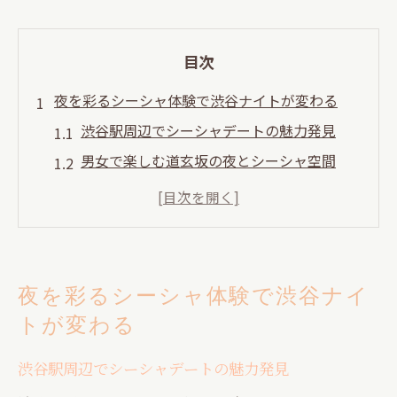
目次
夜を彩るシーシャ体験で渋谷ナイトが変わる
渋谷駅周辺でシーシャデートの魅力発見
男女で楽しむ道玄坂の夜とシーシャ空間
深夜まで満喫できるシーシャ初心者ガイド
ナイトライフを彩るシーシャの選び方とは
神泉エリアで味わう特別なシーシャ体験
道玄坂で大人のデートに最適なシーシャ空間
夜を彩るシーシャ体験で渋谷ナイ
道玄坂でシーシャと共に過ごす大人時間
トが変わる
男女で寛げる落ち着いたシーシャスポット
渋谷駅周辺でシーシャデートの魅力発見
夜遅くまで楽しめる道玄坂のシーシャ事情