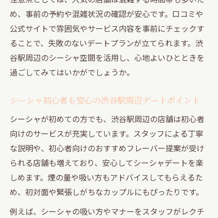
体験
め、事前の予約や混雑状況の確認が安心です。口コミや
神泉エリアでシーシャ好き男女に選ばれる
公式サイトで雰囲気やサービス内容を事前にチェックす
理由
ることで、失敗のないデートプランが立てられます。渋
神泉でゆったり過ごすシーシャデートの楽
谷駅周辺のシーシャ空間を活用し、心地よいひとときを
しみ方
過ごしてみてはいかがでしょうか。
神泉の隠れ家シーシャで特別な時間を演出
シーシャ初心者も安心の渋谷駅周辺デートポイント
神泉エリアでシーシャを味わうおすすめの
シーシャが初めての方でも、渋谷駅周辺の店舗は初心者
過ごし方
向けのサービスが充実しています。スタッフによる丁寧
落ち着いた空間で味わう渋谷のシーシャ時間
な説明や、初心者向けのおすすめフレーバー提案が受け
渋谷の落ち着いたシーシャ空間で過ごす至
られる店舗も増えており、安心してシーシャデートを楽
福の時
しめます。煙の量や吸い方もアドバイスしてもらえるた
シーシャと共に味わう渋谷のリラックスデ
め、初対面や緊張しがちなカップルにもぴったりです。
ート術
例えば、シーシャの吸い方やマナーをスタッフがレクチ
渋谷で男女が心地よく過ごせるシーシャの