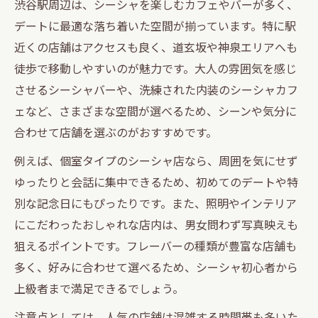
渋谷駅周辺は、シーシャを楽しむカフェやバーが多く、
道玄坂エリアが誇る大人のシーシャ体験を楽し
デートに最適な落ち着いた空間が揃っています。特に駅
む
近くの店舗はアクセスも良く、道玄坂や神泉エリアへも
道玄坂シーシャで大人デートを満喫するコ
徒歩で移動しやすいのが魅力です。大人の雰囲気を感じ
ツ
させるシーシャバーや、洗練された内装のシーシャカフ
道玄坂の落ち着いたシーシャ空間でくつろ
ェなど、さまざまな空間が選べるため、シーンや気分に
ぐ時間
合わせて店舗を選ぶのがおすすめです。
道玄坂エリアのシーシャで男女の距離が縮
例えば、個室タイプのシーシャ店なら、周囲を気にせず
まる理由
ゆったりと会話に集中できるため、初めてのデートや特
おしゃれな道玄坂シーシャバーの選び方と
別な記念日にもぴったりです。また、照明やインテリア
魅力
にこだわったおしゃれな店内は、男女問わず写真映えも
道玄坂シーシャデートで試したい人気フレ
狙えるポイントです。フレーバーの種類が豊富な店舗も
ーバー
多く、好みに合わせて選べるため、シーシャ初心者から
シーシャ好き男女に人気の神泉デートコース
上級者まで満足できるでしょう。
神泉のシーシャで叶える癒しの大人デート
注意点としては、人気の店舗は混雑する時間帯も多いた