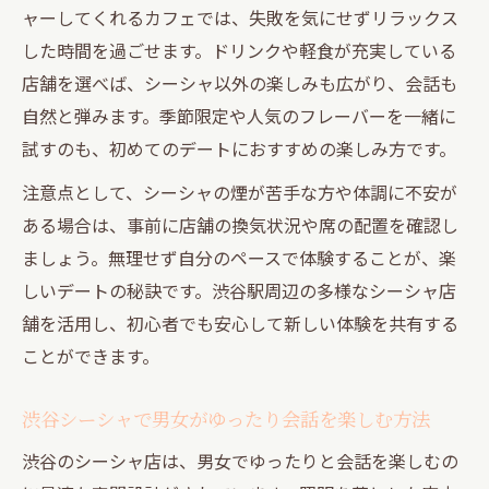
ャーしてくれるカフェでは、失敗を気にせずリラックス
魅力
した時間を過ごせます。ドリンクや軽食が充実している
ゆっくり会話が弾む渋谷シーシャの選び方
店舗を選べば、シーシャ以外の楽しみも広がり、会話も
ポイント
自然と弾みます。季節限定や人気のフレーバーを一緒に
渋谷シーシャで静かな大人時間を楽しむ方
試すのも、初めてのデートにおすすめの楽しみ方です。
法
注意点として、シーシャの煙が苦手な方や体調に不安が
朝まで使えるシーシャでゆっくり会話を満喫
ある場合は、事前に店舗の換気状況や席の配置を確認し
朝まで営業のシーシャで終電後も会話が弾
ましょう。無理せず自分のペースで体験することが、楽
む理由
しいデートの秘訣です。渋谷駅周辺の多様なシーシャ店
深夜も渋谷シーシャでゆったり過ごす大人
舗を活用し、初心者でも安心して新しい体験を共有する
デート
ことができます。
24時間利用可能な渋谷シーシャの魅力と活
用法
渋谷シーシャで男女がゆったり会話を楽しむ方法
落ち着いた空間で朝まで楽しめるシーシャ
渋谷のシーシャ店は、男女でゆったりと会話を楽しむの
店選び