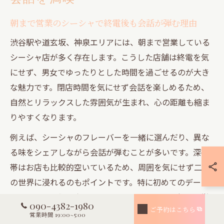
朝まで営業のシーシャで終電後も会話が弾む理由
渋谷駅や道玄坂、神泉エリアには、朝まで営業している
シーシャ店が多く存在します。こうした店舗は終電を気
にせず、男女でゆったりとした時間を過ごせるのが大き
な魅力です。閉店時間を気にせず会話を楽しめるため、
自然とリラックスした雰囲気が生まれ、心の距離も縮ま
りやすくなります。
例えば、シーシャのフレーバーを一緒に選んだり、異な
る味をシェアしながら会話が弾むことが多いです。深夜
帯はお店も比較的空いているため、周囲を気にせず二人
の世界に浸れるのもポイントです。特に初めてのデート
や、じっくり語り合いたいカップルにとって、朝まで営
090-4382-1980
ご予約はこちら
業のシーシャ店は最適な選択肢となります。
営業時間 19:00~5:00