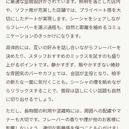
に最適な空間設計がされています。照明を落とした店内
カップルにおすすめの深夜シーシャデート
や、ソファ席が充実した店舗では、プライベート感を大
体験
切にしたデートが実現します。シーシャをシェアしなが
個室やソファ席のあるシーシャ空間の魅力解説
らフレーバーを選ぶ過程も、自然と距離を縮めるコミュ
ニケーションのきっかけになります。
個室シーシャで叶うプライベートな渋谷デ
ート
具体的には、互いの好みを話し合いながらフレーバーを
ソファ席でゆったり過ごすシーシャの魅力
決めたり、スタッフおすすめのミックスを試すのも盛り
紹介
上がるポイントです。静かすぎず、賑やかすぎない絶妙
渋谷シーシャ個室活用で特別感が増す理由
な雰囲気のバーやカフェでは、会話が主役となり、相手
の新たな一面に気付くことも。シーシャの煙を眺めなが
カップルに人気のソファ席付きシーシャ空
らリラックスすることで、普段は話しにくい話題も自然
間
に切り出せるでしょう。
個室や貸切で楽しむ渋谷のシーシャ体験方
法
ただし、長時間の利用や混雑時には、周囲への配慮やマ
ナーも大切です。フレーバーの香りや煙が他のお客様に
影響しないよう、適切な距離感を保つことも心がけまし