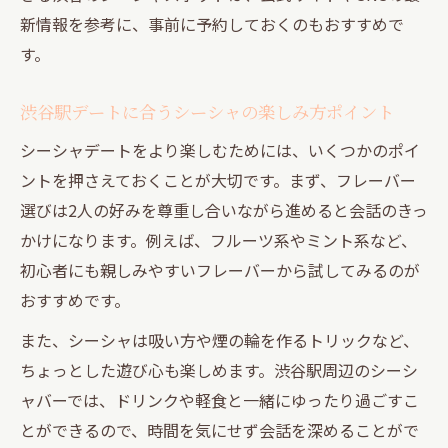
個室利用が叶う渋谷のシーシャで特別なひとと
新情報を参考に、事前に予約しておくのもおすすめで
きを
す。
渋谷シーシャ個室で叶うプライベートデー
ト
渋谷駅デートに合うシーシャの楽しみ方ポイント
個室シーシャ体験が男女の距離を縮める理
シーシャデートをより楽しむためには、いくつかのポイ
由
ントを押さえておくことが大切です。まず、フレーバー
カップルに人気の渋谷個室シーシャの選び
選びは2人の好みを尊重し合いながら進めると会話のきっ
方
かけになります。例えば、フルーツ系やミント系など、
シーシャ初心者も安心の個室利用ポイント
初心者にも親しみやすいフレーバーから試してみるのが
渋谷で特別感を演出する個室シーシャの魅
おすすめです。
力
また、シーシャは吸い方や煙の輪を作るトリックなど、
ちょっとした遊び心も楽しめます。渋谷駅周辺のシーシ
ャバーでは、ドリンクや軽食と一緒にゆったり過ごすこ
とができるので、時間を気にせず会話を深めることがで