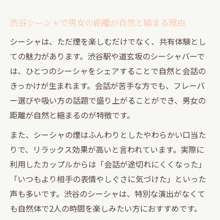
シーシャが道玄坂のデートに与える特別な
渋谷シーシャで男女の距離が自然と縮まる理由
効果
シーシャは、ただ煙を楽しむだけでなく、共有体験とし
道玄坂で男女がシーシャを楽しむ会話のコ
ての魅力があります。渋谷駅や道玄坂のシーシャバーで
ツ
は、ひとつのシーシャをシェアすることで自然と会話の
個室利用で道玄坂シーシャがより親密な時
きっかけが生まれます。会話が苦手な方でも、フレーバ
間に
ー選びや吸い方の話題で盛り上がることができ、男女の
シーシャ初心者も安心の道玄坂おすすめポ
距離が自然と縮まるのが特徴です。
イント
また、シーシャの煙はふんわりとしたやわらかい口当た
男女で楽しむ渋谷シーシャの魅力を徹底解剖
りで、リラックス効果が高いと言われています。実際に
男女で体感する渋谷シーシャのリラックス
利用したカップルからは「会話が途切れにくくなった」
空間
「いつもより相手の表情やしぐさに気づけた」といった
デートで選ばれる渋谷シーシャの秘密を紹
声も多いです。渋谷のシーシャは、特別な演出がなくて
介
も自然体で2人の時間を楽しみたい方におすすめです。
シーシャが男女の会話を自然に盛り上げる