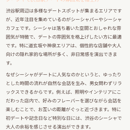
会話が弾む神泉エリアのシーシャ体験
渋谷駅周辺は多様なデートスポットが集まるエリアです
神泉シーシャでリラックスした会話を楽し
が、近年注目を集めているのがシーシャバーやシーシャ
むコツ
カフェです。シーシャは落ち着いた空間とおしゃれな雰
シーシャが神泉デートに新しい会話を生む
囲気が特徴で、デートの雰囲気を格上げしたい方に最適
理由
です。特に道玄坂や神泉エリアは、個性的な店舗や大人
男女で楽しめる神泉のシーシャ空間の魅力
向けの隠れ家的な場所が多く、非日常感を演出できま
神泉エリアのシーシャで会話が自然と盛り
す。
上がる方法
なぜシーシャがデートに人気なのかというと、ゆったり
シーシャ初心者でも安心な神泉のおすすめ
とした時間の流れが自然な会話を生み、男女問わずリラ
体験
ックスできるからです。例えば、照明やインテリアにこ
道玄坂の雰囲気良いシーシャなら二人の距離も
だわった店内で、好みのフレーバーを選びながら会話を
縮まる
楽しむことで、お互いの距離がぐっと近づきます。特に
初デートや記念日など特別な日には、渋谷のシーシャで
道玄坂シーシャで雰囲気重視のデートを実
大人の余裕を感じさせる演出ができます。
現