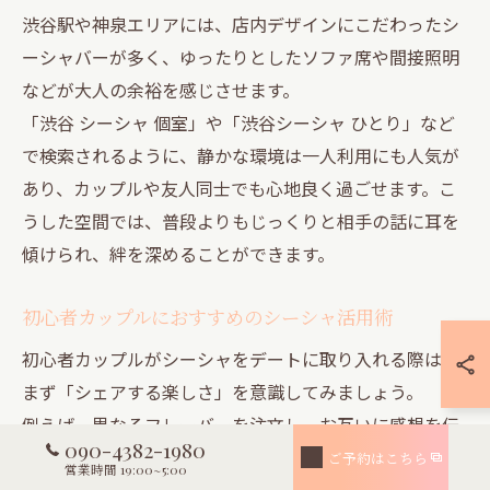
渋谷駅や神泉エリアには、店内デザインにこだわったシ
ーシャバーが多く、ゆったりとしたソファ席や間接照明
などが大人の余裕を感じさせます。
「渋谷 シーシャ 個室」や「渋谷シーシャ ひとり」など
で検索されるように、静かな環境は一人利用にも人気が
あり、カップルや友人同士でも心地良く過ごせます。こ
うした空間では、普段よりもじっくりと相手の話に耳を
傾けられ、絆を深めることができます。
初心者カップルにおすすめのシーシャ活用術
初心者カップルがシーシャをデートに取り入れる際は、
まず「シェアする楽しさ」を意識してみましょう。
例えば、異なるフレーバーを注文し、お互いに感想を伝
090-4382-1980
え合うことで自然と会話が生まれます。フレーバーの違
ご予約はこちら
営業時間 19:00~5:00
いを比べたり、煙の輪をつくったりと、遊び心もデート