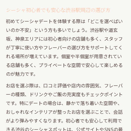
理由
シーシャ初心者でも安心な渋谷駅周辺の選び方
渋谷シーシャカフェで楽しいデート時間を
初めてシーシャデートを体験する際は「どこを選べばい
演出
いのか不安」という方も多いでしょう。渋谷駅や道玄
個室シーシャが男女デートに最適なワケ
坂、神泉エリアには初心者向けの店舗も多く、スタッフ
落ち着いた空間でシーシャ初心者も安心のデー
が丁寧に使い方やフレーバーの選び方をサポートしてく
ト
れる場所が増えています。個室や半個室が用意されてい
シーシャ初心者でも安心な落ち着き空間の
る店舗も多く、プライベートな空間で安心して楽しめる
選び方
のが魅力です。
渋谷デートでシーシャ初心者が楽しむコツ
お店を選ぶ際は、口コミ評価や店内の雰囲気、フレーバ
男女でリラックスできるシーシャ店の特徴
ーの種類、ドリンクやご飯の充実度もチェックポイント
静かでムードあるシーシャ空間の魅力とは
です。特にデートの場合は、静かで落ち着いた空間や、
おしゃれなインテリアが整ったお店を選ぶことで、会話
初心者カップルにおすすめのシーシャ活用
がより弾みやすくなります。初心者でも安心して利用で
術
きる渋谷のシーシャスポットは、公式サイトやSNSの最