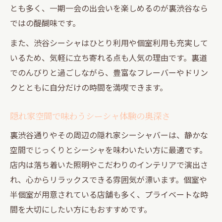
とも多く、一期一会の出会いを楽しめるのが裏渋谷なら
験
ではの醍醐味です。
ひとり利用におすすめのシーシャ隠れ家
裏渋谷の静けさをシーシャで満喫する方法
また、渋谷シーシャはひとり利用や個室利用も充実して
いるため、気軽に立ち寄れる点も人気の理由です。裏道
隠れ家空間で感じるシーシャと一期一会の出会
でのんびりと過ごしながら、豊富なフレーバーやドリン
い
クとともに自分だけの時間を満喫できます。
隠れ家的シーシャ空間で一期一会を楽しむ
コツ
隠れ家空間で味わうシーシャ体験の奥深さ
シーシャで体験する出会いと癒やしの瞬間
裏渋谷通りやその周辺の隠れ家シーシャバーは、静かな
非日常の隠れ家でシーシャの魅力を再発見
空間でじっくりとシーシャを味わいたい方に最適です。
一期一会の出会いを誘うシーシャの雰囲気
店内は落ち着いた照明やこだわりのインテリアで演出さ
作り
れ、心からリラックスできる雰囲気が漂います。個室や
隠れ家シーシャで新しい交流が生まれる理
半個室が用意されている店舗も多く、プライベートな時
由
間を大切にしたい方にもおすすめです。