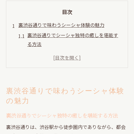
目次
裏渋谷通りで味わうシーシャ体験の魅力
裏渋谷通りでシーシャ独特の癒しを堪能す
る方法
渋谷シーシャの魅力と裏道散策の楽しみ方
隠れ家空間で味わうシーシャ体験の奥深さ
一期一会の出会いをシーシャで楽しむ裏技
裏渋谷通りで人気のシーシャフレーバーを
裏渋谷通りで味わうシーシャ体験
紹介
の魅力
渋谷駅周辺・裏道で出会う心落ち着くシーシャ
渋谷駅近くの裏道シーシャスポット選び方
裏渋谷通りでシーシャ独特の癒しを堪能する方法
ひとりでも楽しめる渋谷シーシャの過ごし
裏渋谷通りは、渋谷駅から徒歩圏内でありながら、都会
方