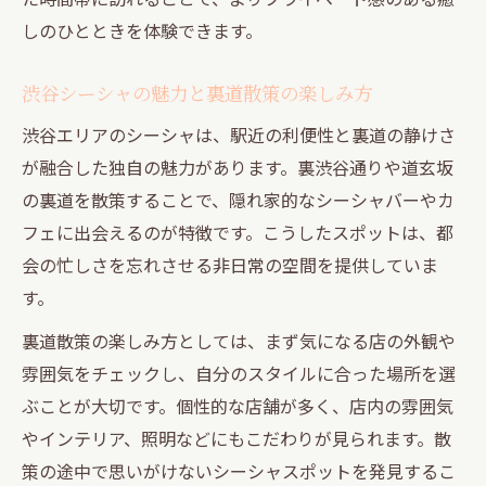
する方法
しのひとときを体験できます。
シーシャで叶う非日常の裏渋谷体験を解説
裏渋谷散策で発見する静けさとシーシャの余韻
渋谷シーシャの魅力と裏道散策の楽しみ方
裏渋谷散策で見つける静かなシーシャ空間
渋谷エリアのシーシャは、駅近の利便性と裏道の静けさ
シーシャの余韻を感じる裏道の隠れ家体験
が融合した独自の魅力があります。裏渋谷通りや道玄坂
静けさを楽しむシーシャの選び方とコツ
の裏道を散策することで、隠れ家的なシーシャバーやカ
裏渋谷で味わうシーシャとゆったりした時
フェに出会えるのが特徴です。こうしたスポットは、都
間
会の忙しさを忘れさせる非日常の空間を提供していま
シーシャの香りとともに歩く裏渋谷の魅力
す。
ひとり時間にも最適な裏道シーシャの楽しみ方
裏道散策の楽しみ方としては、まず気になる店の外観や
ひとりでも気軽に楽しめるシーシャの選び
雰囲気をチェックし、自分のスタイルに合った場所を選
方
ぶことが大切です。個性的な店舗が多く、店内の雰囲気
裏道で過ごす静かなシーシャタイムの魅力
やインテリア、照明などにもこだわりが見られます。散
策の途中で思いがけないシーシャスポットを発見するこ
シーシャと一期一会の出会いがある裏道体