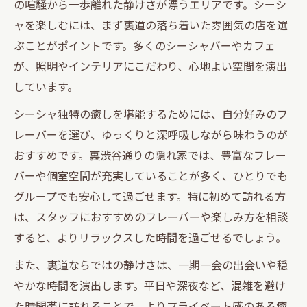
の喧騒から一歩離れた静けさが漂うエリアです。シーシ
シーシャで叶う心落ち着く裏道のリラック
ャを楽しむには、まず裏道の落ち着いた雰囲気の店を選
ス空間
ぶことがポイントです。多くのシーシャバーやカフェ
裏道で出会うシーシャの隠れ家雰囲気を体
が、照明やインテリアにこだわり、心地よい空間を演出
感
しています。
渋谷駅周辺でシーシャ初心者におすすめの
シーシャ独特の癒しを堪能するためには、自分好みのフ
楽しみ方
レーバーを選び、ゆっくりと深呼吸しながら味わうのが
一期一会の隠れ家ならシーシャで非日常へ
おすすめです。裏渋谷通りの隠れ家では、豊富なフレー
バーや個室空間が充実していることが多く、ひとりでも
シーシャで一期一会の隠れ家体験を楽しむ
グループでも安心して過ごせます。特に初めて訪れる方
秘訣
は、スタッフにおすすめのフレーバーや楽しみ方を相談
非日常を味わえるシーシャ空間の選び方
すると、よりリラックスした時間を過ごせるでしょう。
シーシャ隠れ家で特別な時間を過ごすポイ
ント
また、裏道ならではの静けさは、一期一会の出会いや穏
やかな時間を演出します。平日や深夜など、混雑を避け
渋谷で一期一会の出会いとシーシャを堪能
た時間帯に訪れることで、よりプライベート感のある癒