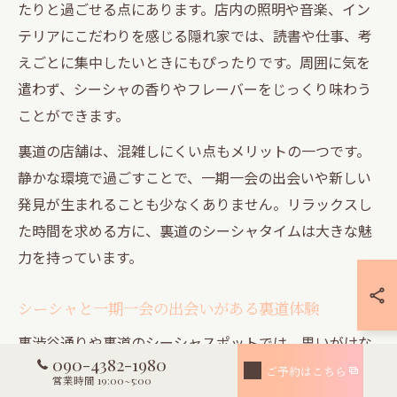
たりと過ごせる点にあります。店内の照明や音楽、イン
テリアにこだわりを感じる隠れ家では、読書や仕事、考
えごとに集中したいときにもぴったりです。周囲に気を
遣わず、シーシャの香りやフレーバーをじっくり味わう
ことができます。
裏道の店舗は、混雑しにくい点もメリットの一つです。
静かな環境で過ごすことで、一期一会の出会いや新しい
発見が生まれることも少なくありません。リラックスし
た時間を求める方に、裏道のシーシャタイムは大きな魅
力を持っています。
シーシャと一期一会の出会いがある裏道体験
裏渋谷通りや裏道のシーシャスポットでは、思いがけな
090-4382-1980
い出会いや一期一会の体験が待っています。常連客やス
ご予約はこちら
営業時間 19:00~5:00
タッフとの自然な会話、同じ趣味を持つ人との交流な