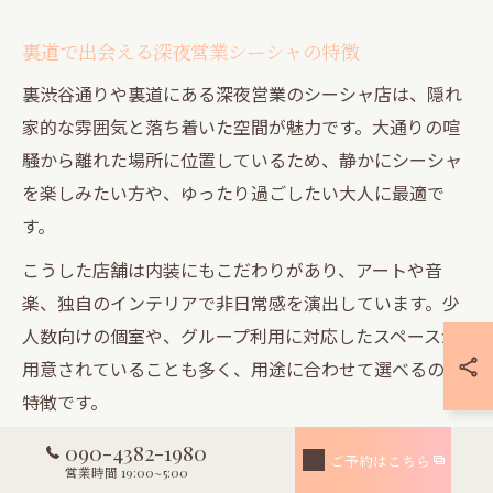
裏道で出会える深夜営業シーシャの特徴
裏渋谷通りや裏道にある深夜営業のシーシャ店は、隠れ
家的な雰囲気と落ち着いた空間が魅力です。大通りの喧
騒から離れた場所に位置しているため、静かにシーシャ
を楽しみたい方や、ゆったり過ごしたい大人に最適で
す。
こうした店舗は内装にもこだわりがあり、アートや音
楽、独自のインテリアで非日常感を演出しています。少
人数向けの個室や、グループ利用に対応したスペースが
用意されていることも多く、用途に合わせて選べるのが
特徴です。
裏道の店舗は、初めて訪れる際に場所が分かりにくい場
090-4382-1980
ご予約はこちら
営業時間 19:00~5:00
合もありますが、その分、落ち着いた空間で特別な時間