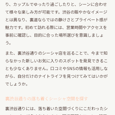
り、カップルでゆったり過ごしたりと、シーンに合わせ
ト
て様々な楽しみ方が可能です。渋谷の賑やかなイメージ
裏道で出会える深夜営業シーシャの特徴
とは異なり、裏道ならではの静けさとプライベート感が
ナイトライフ派に最適な深夜シーシャ事情
魅力です。初めて訪れる際には、営業時間やアクセスを
静けさを求めるなら裏道シーシャがおすすめ
事前に確認し、目的に合った場所選びを意識しましょ
静かな裏道でシーシャと安らぎの時間を
う。
都会の喧騒を離れて裏道シーシャを楽しむ
また、裏渋谷通りのシーシャ店を巡ることで、今まで知
静けさ重視の方に裏道シーシャが人気の理
らなかった新しいお気に入りのスポットを発見できるこ
由
とも少なくありません。口コミやSNSの情報も活用しな
裏道シーシャで心落ち着くナイトライフ満
がら、自分だけのナイトライフを見つけてみてはいかが
喫
でしょうか。
渋谷で静けさを味わうシーシャの選び方
裏渋谷通りの落ち着くシーシャ空間を探す
裏渋谷通りには、落ち着いた空間づくりにこだわったシ