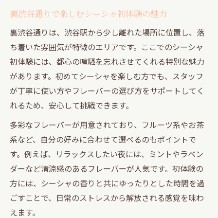
静かな裏道で味わうシーシャの心地よさ
裏渋谷通りで楽しむシーシャ初体験の魅力
シーシャ好き必見の渋谷裏道スポット解説
裏渋谷通りは、渋谷駅から少し離れた場所に位置し、落
裏道の個性的なシーシャ空間を楽しむコツ
ち着いた雰囲気が特徴のエリアです。ここでのシーシャ
初体験には、都心の喧騒を忘れさせてくれる特別な魅力
ナイトライフ初心者も安心の裏道シーシャ
があります。初めてシーシャを楽しむ方でも、スタッフ
体験
が丁寧に使い方やフレーバーの選び方をサポートしてく
ナイトライフ好きに贈る裏道シーシャ案内
れるため、安心して挑戦できます。
ナイトライフ好きに裏道シーシャの魅力紹
多彩なフレーバーが用意されており、フルーツ系やお茶
介
系など、自分の好みに合わせて選べるのもポイントで
裏道シーシャで静かな夜を過ごす方法とは
す。例えば、リラックスしたい夜には、ミントやラベン
ナイトライフが充実するシーシャ選びの極
ダーなど清涼感のあるフレーバーが人気です。初体験の
意
方には、シーシャの香りと共にゆったりとした時間を過
裏渋谷通りで新感覚のシーシャ体験を得る
ごすことで、日常のストレスから解放される感覚を味わ
一人でも楽しめる裏道シーシャスポット紹
えます。