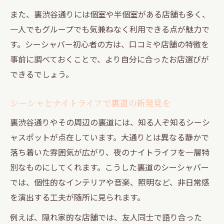
介
また、裏渋谷通りには個室や半個室がある店舗も多く、
個室空間で過ごす渋谷シーシャの魅力とは
一人でもグループでも気兼ねなく利用できる点が魅力で
個室で過ごす渋谷シーシャの特別な体験談
す。シーシャバー初心者の方は、口コミや店舗の特徴を
渋谷シーシャは個室空間でリラックスでき
事前に調べておくことで、より自分に合ったお店選びが
る
できるでしょう。
プライベート感抜群のシーシャ個室活用法
裏道の個室シーシャでナイトライフを満喫
シーシャとナイトライフで裏道の新発見を
友人やカップルに最適なシーシャ個室の魅
裏渋谷通りやその周辺の裏道には、知る人ぞ知るシーシ
力
ャスポットが点在しています。大通りとは異なる静かで
深夜も楽しめる渋谷駅周辺シーシャ事情
落ち着いた雰囲気が広がり、夜のナイトライフを一層特
別なものにしてくれます。こうした裏道のシーシャバー
深夜まで営業の渋谷シーシャで夜更かし体
では、個性的なインテリアや音楽、照明など、非日常感
験
を演出する工夫が随所に見られます。
遅い時間も安心のシーシャスポット選び方
例えば、隠れ家的な店舗では、友人同士で語り合った
渋谷駅周辺で深夜シーシャを楽しむポイン