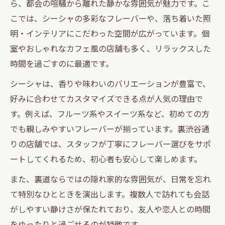
渋谷駅周辺で特別な付き合いを叶える空間
ら、都会の喧騒から離れた静かな雰囲気が魅力です。こ
こでは、シーシャの多彩なフレーバーや、落ち着いた照
裏道だからこそ味わえるシーシャの魅力
明・インテリアにこだわった空間が広がっています。個
隠れ家気分を味わう裏道のシーシャ空間
室やおしゃれなカフェ風の店舗も多く、リラックスした
裏道の隠れ家でシーシャ体験を堪能する方
時間を過ごすのに最適です。
法
シーシャは、香りや味わいのバリエーションが豊富で、
静かな空間で楽しむシーシャの魅力とは
好みに合わせてカスタマイズできる点が人気の理由で
シーシャ好きに人気の裏道スポット紹介
す。例えば、フルーツ系やスイーツ系など、初めての方
おしゃれで落ち着くシーシャ空間の選び方
でも親しみやすいフレーバーが揃っています。裏渋谷通
個室ありの裏道シーシャで自分時間を満喫
りの店舗では、スタッフが丁寧にフレーバー選びをサポ
シーシャ好きが選ぶ渋谷駅周辺の新定番
ートしてくれるため、初心者も安心して楽しめます。
シーシャ好き注目の渋谷駅周辺新定番スポ
また、裏道ならではの隠れ家的な雰囲気が、日常を忘れ
ット
て特別なひとときを演出します。複数人で訪れても会話
付き合いにも最適なシーシャ空間の条件と
がしやすい静けさが保たれており、友人や恋人との時間
は
をゆったりと過ごせるのが特徴です。