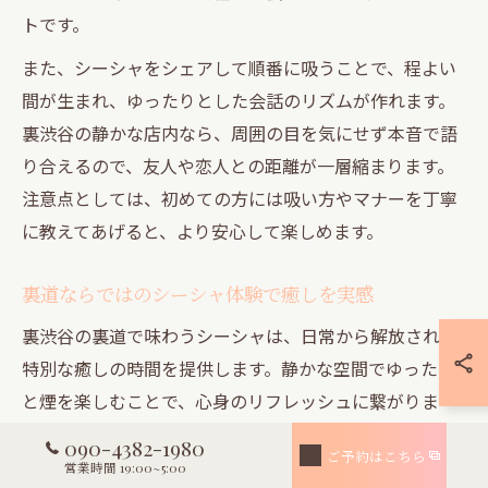
トです。
また、シーシャをシェアして順番に吸うことで、程よい
間が生まれ、ゆったりとした会話のリズムが作れます。
裏渋谷の静かな店内なら、周囲の目を気にせず本音で語
り合えるので、友人や恋人との距離が一層縮まります。
注意点としては、初めての方には吸い方やマナーを丁寧
に教えてあげると、より安心して楽しめます。
裏道ならではのシーシャ体験で癒しを実感
裏渋谷の裏道で味わうシーシャは、日常から解放される
特別な癒しの時間を提供します。静かな空間でゆったり
と煙を楽しむことで、心身のリフレッシュに繋がりま
す。おしゃれなインテリアやこだわりの照明演出も、癒
090-4382-1980
ご予約はこちら
しのムードを一層高めてくれる要素です。
営業時間 19:00~5:00