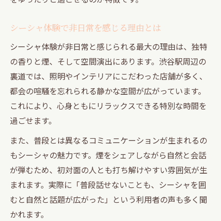
渋谷駅周辺で支持されるシーシャの特徴
おしゃれなシーシャスポットの選び方
シーシャ体験で非日常を感じる理由とは
シーシャ初心者でも安心な裏道のポイント
シーシャ体験が非日常と感じられる最大の理由は、独特
落ち着いた裏渋谷でシーシャと対話を満喫
の香りと煙、そして空間演出にあります。渋谷駅周辺の
裏道では、照明やインテリアにこだわった店舗が多く、
落ち着いた裏渋谷で語らうシーシャの時間
都会の喧騒を忘れられる静かな空間が広がっています。
シーシャがもたらす心地よい対話空間とは
これにより、心身ともにリラックスできる特別な時間を
裏渋谷の静けさとシーシャの魅力を両立
過ごせます。
会話が深まるシーシャの楽しみ方を解説
また、普段とは異なるコミュニケーションが生まれるの
裏道ならではのシーシャ体験で癒しを実感
もシーシャの魅力です。煙をシェアしながら自然と会話
個室ありのシーシャ空間でリラックスを実感
が弾むため、初対面の人とも打ち解けやすい雰囲気が生
個室シーシャ空間で味わう贅沢なリラック
まれます。実際に「普段話せないことも、シーシャを囲
ス
むと自然と話題が広がった」という利用者の声も多く聞
渋谷駅近くで個室シーシャを楽しむポイン
かれます。