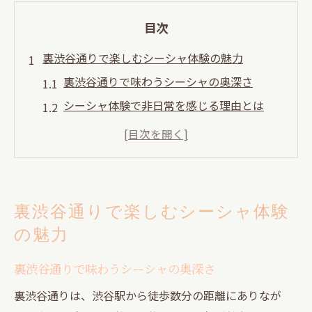
目次
裏渋谷通りで楽しむシーシャ体験の魅力
裏渋谷通りで味わうシーシャの奥深さ
シーシャ体験で非日常を感じる理由とは
渋谷駅近くで見つかる隠れ家シーシャ空間
シーシャが付き合いを深める秘密を解説
裏道の落ち着きとシーシャの相性を探る
渋谷駅裏道で深まる付き合いとシーシャ時間
裏渋谷通りで楽しむシーシャ体験
渋谷駅裏道のシーシャで親密な時間を満喫
の魅力
付き合いが深まる裏道シーシャの過ごし方
裏渋谷通りで味わうシーシャの奥深さ
シーシャでリラックスしながら会話が弾む
理由
裏渋谷通りは、渋谷駅から徒歩数分の距離にありなが