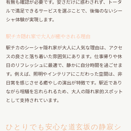
有無も確認が必要です。安さだけに惑わされず、トータ
おいしいフレーバーと大人の寛ぎ空間
ルで満足できるサービスを選ぶことで、後悔のないシー
おいしいフレーバーと隠れ家空間の選び方
シャ体験が実現します。
渋谷シーシャで人気のおいしいフレーバー
隠れ家シーシャ空間の選び方ポイント
駅チカ隠れ家で大人が癒やされる理由
シーシャ初心者におすすめの楽しみ方
駅チカのシーシャ隠れ家が大人に人気な理由は、アクセ
おいしいシーシャを選ぶ隠れ家の基準
スの良さと落ち着いた雰囲気にあります。仕事帰りや休
道玄坂ならではのシーシャ空間体験談
日のリフレッシュに最適で、静かに自分時間を過ごせま
フレーバーとサービスの充実度を徹底比較
す。例えば、照明やインテリアにこだわった空間は、非
日常を感じさせる癒やしの演出が特徴です。駅近であり
ながら喧騒を忘れられるため、大人の隠れ家的スポット
として支持されています。
ひとりでも安心な道玄坂の静寂シ