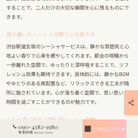
することで、二人だけの大切な瞬間を心に残るものにで
きます。
落ち着いたシーシャ空間で心を癒やす
渋谷駅道玄坂のシーシャサービスは、静かな雰囲気と心
地よい香りで心身を癒やしてくれます。都会の喧騒から
一歩離れた空間で、ゆったりと深呼吸することで、リフ
レッシュ効果も期待できます。具体的には、静かなBGM
やゆとりのある席配置など、リラックスできる工夫が随
所に施されています。心が落ち着く空間で、思い思いの
時間を過ごすことができるのが魅力です。
大人が選ぶ渋谷の隠れ家シーシャ体験
090-4382-1980
ご予約はこちら
大人世代にとって、渋谷駅道玄坂の隠れ家シーシャは、
営業時間 19:00~5:00