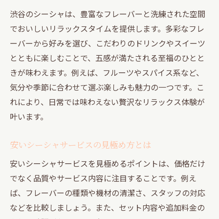
渋谷シーシャは朝から夜まで楽しめる
渋谷のシーシャは、豊富なフレーバーと洗練された空間
24時間利用できる隠れ家シーシャ事情
でおいしいリラックスタイムを提供します。多彩なフレ
ーバーから好みを選び、こだわりのドリンクやスイーツ
シーシャサービスの営業時間選びのポイン
とともに楽しむことで、五感が満たされる至福のひとと
ト
きが味わえます。例えば、フルーツやスパイス系など、
静かな時間帯に楽しむシーシャの魅力
気分や季節に合わせて選ぶ楽しみも魅力の一つです。こ
深夜も安心なシーシャサービスの選び方
れにより、日常では味わえない贅沢なリラックス体験が
おいしいシーシャと隠れ家空間の両立法
叶います。
渋谷シーシャで大人が寛ぐ特別な過ごし方
渋谷シーシャで叶える大人の上質時間
安いシーシャサービスの見極め方とは
デートに最適な隠れ家シーシャの選び方
安いシーシャサービスを見極めるポイントは、価格だけ
シーシャで特別な記念日を演出する方法
でなく品質やサービス内容に注目することです。例え
落ち着いたシーシャ空間で心を癒やす
ば、フレーバーの種類や機材の清潔さ、スタッフの対応
などを比較しましょう。また、セット内容や追加料金の
大人が選ぶ渋谷の隠れ家シーシャ体験