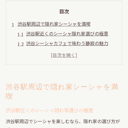
目次
渋谷駅周辺で隠れ家シーシャを満喫
渋谷駅近くのシーシャ隠れ家選びの極意
渋谷シーシャカフェで味わう静寂の魅力
シーシャ初体験でも安心な渋谷の隠れ家
渋谷シーシャが叶えるおいしいリラックス
タイム
安いシーシャサービスの見極め方とは
渋谷駅周辺で隠れ家シーシャを満
駅チカ隠れ家で大人が癒やされる理由
喫
ひとりでも安心な道玄坂の静寂シーシャ体験
道玄坂でシーシャをひとりで楽しむコツ
渋谷駅近くのシーシャ隠れ家選びの極意
静かなシーシャ空間で自分時間を満喫
渋谷駅周辺でシーシャを楽しむなら、隠れ家の選び方が