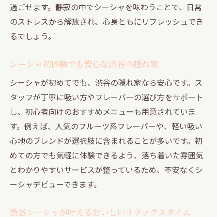
過ごせます。静寂の中でシーシャを味わうことで、日常
ント
のストレスから解放され、心身ともにリフレッシュでき
隠れ家シーシャで快適に過ごす工夫
るでしょう。
朝から使えるシーシャサービスの魅力
おいしいフレーバー選びで癒やし倍増
シーシャ初体験でも安心な渋谷の隠れ家
個室完備のシーシャで静寂を味わう方法
シーシャが初めてでも、渋谷の隠れ家なら安心です。ス
個室で楽しむ渋谷道玄坂シーシャの新提案
タッフが丁寧に吸い方やフレーバーの選び方をサポート
し、初心者向けのおすすめメニューも用意されていま
渋谷シーシャ個室の魅力と選び方ガイド
す。例えば、人気のフルーツ系フレーバーや、軽い吸い
隠れ家感たっぷりの個室シーシャ体験記
心地のブレンドが選択肢に含まれることが多いです。初
個室シーシャで叶うプライベートな寛ぎ
めての方でも気軽に体験できるよう、落ち着いた雰囲気
渋谷シーシャで自分だけの空間を満喫
とわかりやすいサービスが整っているため、不安なくシ
道玄坂個室シーシャのサービス活用術
ーシャデビューできます。
ひとり利用も安心な個室シーシャの特徴
朝から深夜まで使える隠れ家サービス案内
渋谷シーシャが叶えるおいしいリラックスタイム