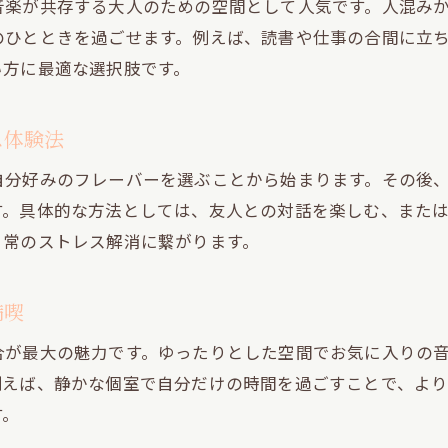
音楽が共存する大人のための空間として人気です。人混み
音楽とシーシャで心を整える新しい選択肢
のひとときを過ごせます。例えば、読書や仕事の合間に立
安らぎ重視の方におすすめ渋谷シーシャ体験
い方に最適な選択肢です。
落ち着きと音楽が彩る隠れ家シーシャの魅力
ス体験法
自分好みのフレーバーを選ぶことから始まります。その後
す。具体的な方法としては、友人との対話を楽しむ、また
日常のストレス解消に繋がります。
満喫
合が最大の魅力です。ゆったりとした空間でお気に入りの
例えば、静かな個室で自分だけの時間を過ごすことで、よ
す。