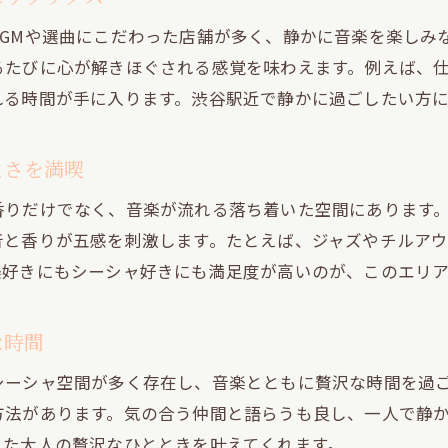
渋谷駅周辺で静かに過ごせるシーシャ空間案内
GMや選曲にこだわった店舗が多く、静かに音楽を楽しみ
渋谷シーシャで静けさを楽しむ隠れ家の選び方
るたびに心が解きほぐされる感覚を味わえます。例えば、
道玄坂の落ち着くシーシャ空間で音楽に癒される
れる時間が手に入ります。渋谷駅近で静かに過ごしたい方
渋谷シーシャ個室でプライベートな時間を満喫
静かに過ごせる渋谷駅周辺のシーシャの魅力
よさを満喫
心地よい音楽に包まれるシーシャ空間案内
香りだけでなく、音楽が流れる落ち着いた空間にあります
渋谷シーシャひとり利用に最適な静寂の隠れ家
と香りが五感を刺激します。たとえば、ジャズやチルアウ
個室でリラックスできるシーシャの魅力を発見
楽好きにもシーシャ好きにも満足度が高いのが、このエリア
個室シーシャ空間で叶う渋谷の贅沢な癒し時間
道玄坂の個室シーシャで音楽と静かさを満喫
な時間
シーシャ個室が人気の理由と選び方のポイント
シーシャ空間が多く存在し、音楽とともに贅沢な時間を過
渋谷シーシャの個室で味わう落ち着きとリラック
方法があります。気の合う仲間と語らうも良し、一人で静
大人が選ぶ個室シーシャと音楽の融合体験
れた大人の贅沢なひとときを叶えてくれます。