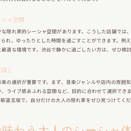
ひとりでも安心して過ごせる個室シーシャ空間
シーシャ好きが選ぶ道玄坂の音楽空間とは
ーシャ空間
道玄坂でシーシャと音楽を楽しむ大人の隠れ家探
かな隠れ家的シーシャ空間があります。こうした店舗では
シーシャ好きが厳選する音楽と癒しの空間
けられ、ゆったりとした時間を過ごすことができます。例
渋谷シーシャで味わう音楽イベントとリラックス
に最適な環境です。渋谷で静かに過ごしたい方は、ぜひ検
道玄坂で見つかるシーシャと音楽の調和空間
音楽好きにも人気のシーシャ隠れ家体験
家探し
シーシャと音楽が日常を彩る道玄坂の過ごし方
音楽の選択が重要です。まず、音楽ジャンルや店内の雰囲
ひとり時間に最適な渋谷の隠れ家シーシャ特集
や、ライブ感あふれる空間など、目的に合わせて選択でき
ひとりでも通える渋谷シーシャの魅力と楽しみ方
谷駅道玄坂で、自分だけの大人の隠れ家をぜひ見つけてく
隠れ家的シーシャ空間で自分時間を満喫する方法
渋谷シーシャひとり利用におすすめの静かな店
で味わう大人のシーシャ
音楽とシーシャで心癒されるひとり時間の過ごし