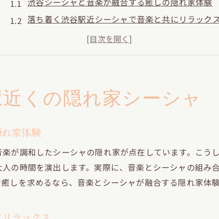
渋谷シーシャと音楽が融合する癒しの隠れ家体験
落ち着く渋谷駅近シーシャで音楽と共にリラック
渋谷シーシャの魅力と音楽空間の心地よさを満喫
道玄坂で味わうシーシャと音楽の贅沢な時間
静かな隠れ家で楽しむ渋谷駅周辺のシーシャ空間
シーシャと音楽が織りなす大人の隠れ家探し
駅近くの隠れ家シーシャ
落ち着いた道玄坂で味わう大人のシーシャ体験
道玄坂で大人がくつろげるシーシャスポットの特
隠れ家体験
シーシャと音楽が調和する落ち着いた空間の選び
音楽が調和したシーシャの隠れ家が点在しています。こう
渋谷シーシャで静けさと音楽を楽しむ大人の時間
大人の時間を演出します。実際に、音楽とシーシャの組み
道玄坂で見つけるシーシャのリラックス体験法
で癒しを求めるなら、音楽とシーシャが融合する隠れ家体
大人の隠れ家シーシャで音楽と癒しを満喫
渋谷駅近くで味わう上質なシーシャの過ごし方
にリラックス