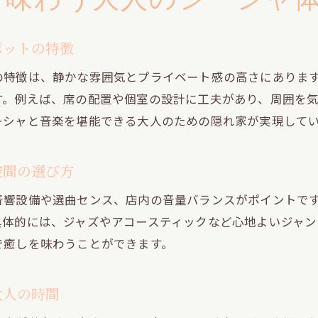
道玄坂で味わうひとりシーシャと音楽の贅沢
落ち着く渋谷シーシャ隠れ家で自分らしく過ごす
ポットの特徴
昼も夜も楽しめる渋谷駅エリアのシーシャ事情
の特徴は、静かな雰囲気とプライベート感の高さにありま
渋谷シーシャは昼から夜まで楽しめる魅力が満載
す。例えば、席の配置や個室の設計に工夫があり、周囲を
道玄坂で昼も夜もシーシャと音楽を堪能できる理
ーシャと音楽を堪能できる大人のための隠れ家が実現して
渋谷シーシャ朝からの過ごし方とおすすめポイン
時間帯別に楽しむ渋谷駅周辺のシーシャ空間
空間の選び方
昼夜問わず利用できるシーシャ隠れ家の選び方
響設備や選曲センス、店内の音量バランスがポイントです
音楽と共に過ごす渋谷シーシャの一日体験記
具体的には、ジャズやアコースティックなど心地よいジャン
安らぎを求める方へシーシャと音楽の新提案
で癒しを味わうことができます。
シーシャと音楽が生む渋谷の新しいリラックス提
道玄坂で感じるシーシャと音楽の癒し空間
大人の時間
渋谷シーシャで安らぎを得る大人の過ごし方