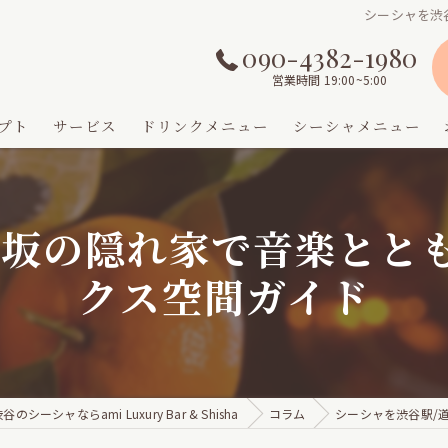
シーシャを渋
090-4382-1980
営業時間 19:00~5:00
プト
サービス
ドリンクメニュー
シーシャメニュー
玄坂の隠れ家で音楽とと
クス空間ガイド
のシーシャならami Luxury Bar & Shisha
コラム
シーシャを渋谷駅/