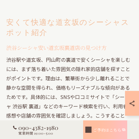
安くて快適な道玄坂のシーシャス
ポット紹介
渋谷シーシャ安い道玄坂裏道店の見つけ方
渋谷駅や道玄坂、円山町の裏道で安くシーシャを楽しむ
には、まず落ち着いた雰囲気の隠れ家的店舗を探すこと
がポイントです。理由は、繁華街から少し離れることで
静かな空間を得られ、価格もリーズナブルな傾向がある
ためです。具体的には、SNSや口コミサイトで「シーシ
ャ 渋谷駅 裏道」などのキーワード検索を行い、利用者の
感想や店舗の雰囲気を確認しましょう。こうすること
で、コストパフォーマンスの高いスポットが見つかりや
090-4382-1980
ご予約はこちら
すくなります。裏道の店舗は混雑が少ない場合も多く、
営業時間 19:00~5:00