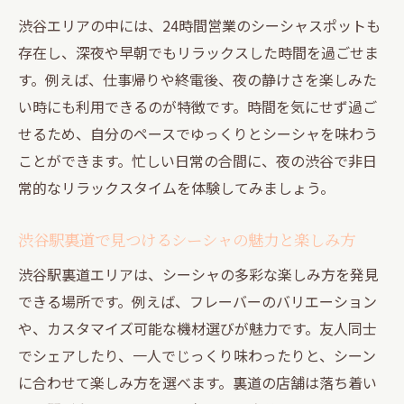
昼も夜も楽しめる渋谷シーシャ円山町の魅
渋谷エリアの中には、24時間営業のシーシャスポットも
力とは
存在し、深夜や早朝でもリラックスした時間を過ごせま
昼も夜も楽しめる渋谷シーシャの魅力を解説
す。例えば、仕事帰りや終電後、夜の静けさを楽しみた
渋谷シーシャ昼と夜の違いを楽しみ尽くす
い時にも利用できるのが特徴です。時間を気にせず過ご
方法
せるため、自分のペースでゆっくりとシーシャを味わう
ことができます。忙しい日常の合間に、夜の渋谷で非日
昼間におすすめの渋谷シーシャカフェ特集
常的なリラックスタイムを体験してみましょう。
渋谷シーシャ24時間営業店で夜の癒し体験
を満喫
渋谷駅裏道で見つけるシーシャの魅力と楽しみ方
道玄坂や円山町のシーシャスポット昼夜比
渋谷駅裏道エリアは、シーシャの多彩な楽しみ方を発見
較
できる場所です。例えば、フレーバーのバリエーション
渋谷シーシャひとり利用も安心の店舗選び
や、カスタマイズ可能な機材選びが魅力です。友人同士
術
でシェアしたり、一人でじっくり味わったりと、シーン
渋谷シーシャ個室が生む昼夜の快適空間を
に合わせて楽しみ方を選べます。裏道の店舗は落ち着い
紹介