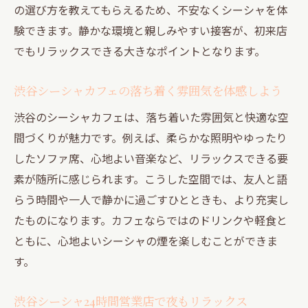
の選び方を教えてもらえるため、不安なくシーシャを体
渋谷シーシャ安い店舗を道玄坂エリアで見
験できます。静かな環境と親しみやすい接客が、初来店
つける
でもリラックスできる大きなポイントとなります。
円山町でリラックスしたいならシーシャがおす
すめ
渋谷シーシャカフェの落ち着く雰囲気を体感しよう
円山町で人気のシーシャスポットを徹底解
渋谷のシーシャカフェは、落ち着いた雰囲気と快適な空
説
間づくりが魅力です。例えば、柔らかな照明やゆったり
渋谷シーシャ円山町で叶う贅沢なリラック
したソファ席、心地よい音楽など、リラックスできる要
ス空間
素が随所に感じられます。こうした空間では、友人と語
シーシャ初心者も安心できる円山町の裏道
らう時間や一人で静かに過ごすひとときも、より充実し
体験
たものになります。カフェならではのドリンクや軽食と
渋谷シーシャ個室利用に適した円山町店舗
ともに、心地よいシーシャの煙を楽しむことができま
案内
す。
円山町で渋谷シーシャカフェを楽しむため
のコツ
渋谷シーシャ24時間営業店で夜もリラックス