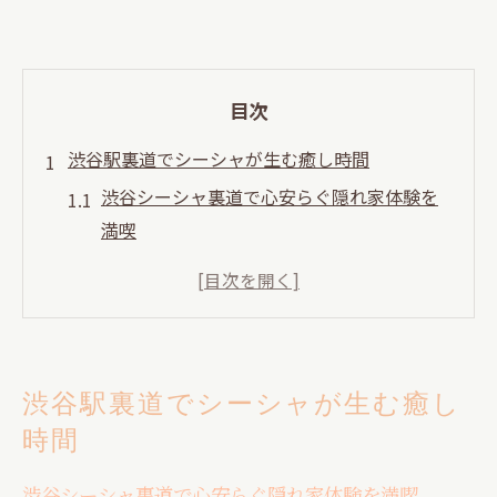
目次
渋谷駅裏道でシーシャが生む癒し時間
渋谷シーシャ裏道で心安らぐ隠れ家体験を
満喫
シーシャ初心者が渋谷駅裏道で安心できる
理由
渋谷シーシャカフェの落ち着く雰囲気を体
感しよう
渋谷駅裏道でシーシャが生む癒し
渋谷シーシャ24時間営業店で夜もリラック
時間
ス
渋谷駅裏道で見つけるシーシャの魅力と楽
渋谷シーシャ裏道で心安らぐ隠れ家体験を満喫