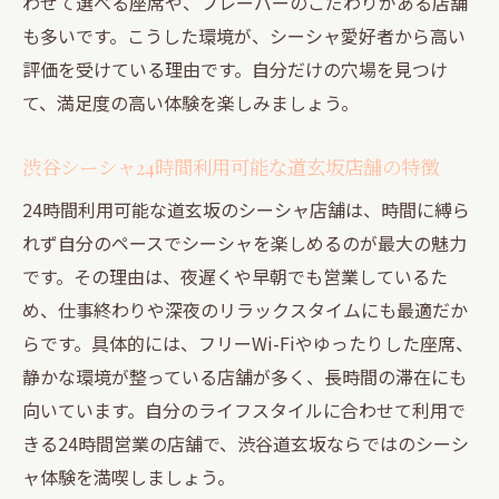
用法
わせて選べる座席や、フレーバーのこだわりがある店舗
も多いです。こうした環境が、シーシャ愛好者から高い
円山町でシーシャ初心者が安心できるポイ
評価を受けている理由です。自分だけの穴場を見つけ
ント紹介
て、満足度の高い体験を楽しみましょう。
渋谷シーシャカフェの裏道利用術を円山町
で解説
渋谷シーシャ24時間利用可能な道玄坂店舗の特徴
個室で楽しむ円山町シーシャ体験の魅力を
24時間利用可能な道玄坂のシーシャ店舗は、時間に縛ら
伝授
れず自分のペースでシーシャを楽しめるのが最大の魅力
渋谷シーシャ道玄坂・円山町で極上リラッ
です。その理由は、夜遅くや早朝でも営業しているた
クス体験
め、仕事終わりや深夜のリラックスタイムにも最適だか
らです。具体的には、フリーWi-Fiやゆったりした座席、
静かな環境が整っている店舗が多く、長時間の滞在にも
向いています。自分のライフスタイルに合わせて利用で
きる24時間営業の店舗で、渋谷道玄坂ならではのシーシ
ャ体験を満喫しましょう。