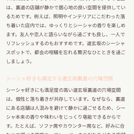
コスパ重視で選ぶ道玄坂シーシャ体験の魅
は、裏道の店舗が静かで居心地の良い空間を提供してい
力
るためです。例えば、照明やインテリアにこだわった落
渋谷シーシャカフェ安く楽しむ方法を道玄
ち着いた店内では、ゆっくりとシーシャの香りを楽しめ
坂で提案
ます。友人や恋人と語らいながら過ごすも良し、一人で
24時間営業の渋谷シーシャ店道玄坂で徹底
リフレッシュするのもおすすめです。道玄坂のシーシャ
比較
スポットで、都会の喧騒を忘れる贅沢なひとときを過ご
道玄坂で快適に過ごせるシーシャおすすめ
しましょう。
理由
渋谷シーシャ個室も安い道玄坂裏道の穴場
シーシャ好きも満足する道玄坂裏道の穴場空間
案内
シーシャ好きにも満足度の高い道玄坂裏道の穴場空間
この記事で見つかる円山町シーシャ体験の極意
は、個性と落ち着きが共存しています。なぜなら、裏道
円山町で渋谷シーシャ体験を満喫する極意
にある店舗は人混みを避けて静かに過ごせるため、シー
とは
シャ本来の香りや味わいをじっくり堪能できるからで
渋谷シーシャ昼と夜におすすめの円山町活
す。たとえば、ソファ席やカウンター席など、好みに合