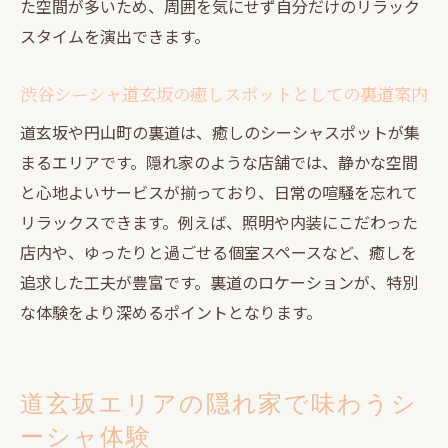
た空間が多いため、周囲を気にせず自分だけのリラック
ひとり時間に最適な渋谷裏道シーシャの選び方
スタイムを演出できます。
渋谷シーシャひとりでも快適な裏道スポッ
ト厳選
渋谷シーシャ道玄坂の癒しスポットとしての裏道案内
個室で静かに楽しめる渋谷シーシャの魅力
道玄坂や円山町の裏道は、癒しのシーシャスポットが集
渋谷シーシャ昼間にひとりで過ごす贅沢時
まるエリアです。隠れ家のような店舗では、静かな空間
間
と心地よいサービスが揃っており、日常の喧騒を忘れて
渋谷シーシャ安い裏道店で手軽にリラック
リラックスできます。例えば、照明や内装にこだわった
ス
店内や、ゆったりと過ごせる個室スペースなど、癒しを
追求した工夫が豊富です。裏道のロケーションが、特別
シーシャ初心者でも安心の渋谷裏道の選び
な体験をより深めるポイントとなります。
方
道玄坂・円山町でひとり利用に最適な店舗
紹介
道玄坂エリアの隠れ家で味わうシ
個室空間でくつろげる渋谷シーシャ体験術
ーシャ体験
渋谷シーシャ個室の上手な活用方法と注意