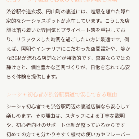
しみ方
渋谷駅や道玄坂、円山町の裏道には、喧騒を離れた隠れ
渋谷シーシャ道玄坂の癒しスポットとして
家的なシーシャスポットが点在しています。こうした店
の裏道案内
舗は落ち着いた雰囲気とプライベート感を重視してお
道玄坂エリアの隠れ家で味わうシーシャ体験
り、リラックスした時間を過ごしたい方に最適です。例
道玄坂でシーシャを楽しむ隠れ家の選び方
えば、照明やインテリアにこだわった空間設計や、静か
とは
なBGMが流れる店舗などが特徴的です。裏道ならではの
渋谷シーシャ道玄坂で味わう特別なリラッ
静けさと、個性豊かな空間づくりが、日常を忘れて心安
クスタイム
らぐ体験を提供します。
シーシャ好きも満足する道玄坂裏道の穴場
シーシャ初心者が渋谷駅裏道で安心できる理由
空間
渋谷シーシャ24時間利用可能な道玄坂店舗
シーシャ初心者でも渋谷駅周辺の裏道店舗なら安心して
の特徴
楽しめます。その理由は、スタッフによる丁寧な説明
や、初心者向けのサポート体制が整っているからです。
渋谷シーシャカフェを道玄坂で探すコツと
初めての方でも分かりやすく機材の使い方やフレーバー
ポイント