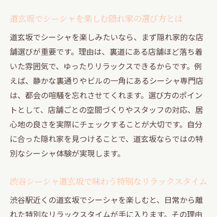
点
道玄坂でシーシャを楽しむ隠れ家の選び方とは
道玄坂・円山町で個室シーシャを楽しむコ
道玄坂でシーシャを楽しみたいなら、まず隠れ家的な店
ツ
舗選びが重要です。理由は、裏道にある店舗ほど落ち着
渋谷シーシャカフェの個室でゆったり過ご
いた雰囲気で、ゆったりリラックスできるからです。例
す
えば、静かな裏通りやビルの一角にあるシーシャ専門店
渋谷シーシャひとり利用に個室が最適な理
は、都会の喧騒を忘れさせてくれます。選び方のポイン
由
トとして、店舗ごとの空間づくりやスタッフの対応、居
渋谷シーシャ安い個室空間を見つけるポイ
心地の良さを実際にチェックすることが大切です。自分
ント
に合った隠れ家を見つけることで、道玄坂ならではの特
別なシーシャ体験が実現します。
渋谷シーシャ24時間個室利用可能な店舗紹
介
渋谷シーシャ道玄坂で味わう特別なリラックスタイム
安くて快適な道玄坂のシーシャスポット紹介
渋谷駅近くの道玄坂でシーシャを楽しむと、日常から離
渋谷シーシャ安い道玄坂裏道店の見つけ方
れた特別なリラックスタイムが手に入ります。その理由