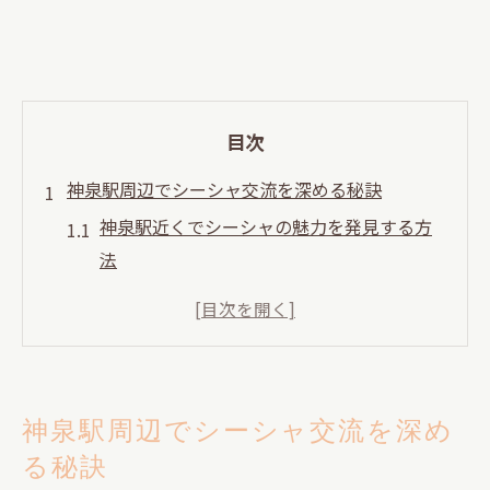
目次
神泉駅周辺でシーシャ交流を深める秘訣
神泉駅近くでシーシャの魅力を発見する方
法
落ち着いた空間でシーシャ交流を満喫する
コツ
シーシャ初心者にも優しい交流スポットの
選び方
神泉駅周辺でシーシャ交流を深め
神泉駅周辺で安心してシーシャを楽しむ秘
る秘訣
訣