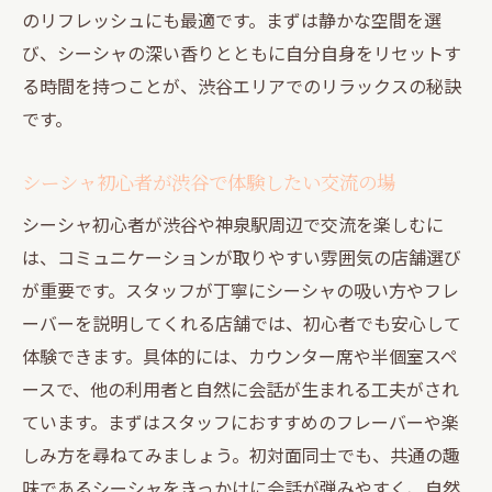
自分に合ったシーシャ空間の選び方ガイド
のリフレッシュにも最適です。まずは静かな空間を選
び、シーシャの深い香りとともに自分自身をリセットす
特別な時間を叶えるシーシャ交流の楽しみ方
る時間を持つことが、渋谷エリアでのリラックスの秘訣
シーシャで叶える特別な交流時間の過ごし
です。
方
友人や恋人とシーシャを楽しむための秘訣
シーシャ初心者が渋谷で体験したい交流の場
思い出に残るシーシャ体験の楽しみ方提案
シーシャ初心者が渋谷や神泉駅周辺で交流を楽しむに
特別な瞬間を演出するシーシャ交流のコツ
は、コミュニケーションが取りやすい雰囲気の店舗選び
シーシャを通して深まる絆と交流の魅力
が重要です。スタッフが丁寧にシーシャの吸い方やフレ
自分だけの特別なシーシャタイムの作り方
ーバーを説明してくれる店舗では、初心者でも安心して
体験できます。具体的には、カウンター席や半個室スペ
ースで、他の利用者と自然に会話が生まれる工夫がされ
ています。まずはスタッフにおすすめのフレーバーや楽
しみ方を尋ねてみましょう。初対面同士でも、共通の趣
味であるシーシャをきっかけに会話が弾みやすく、自然