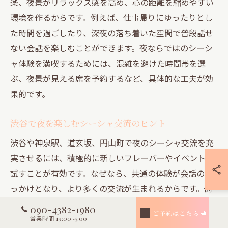
楽、夜景がリラックス感を高め、心の距離を縮めやすい
環境を作るからです。例えば、仕事帰りにゆったりとし
た時間を過ごしたり、深夜の落ち着いた空間で普段話せ
ない会話を楽しむことができます。夜ならではのシーシ
ャ体験を満喫するためには、混雑を避けた時間帯を選
ぶ、夜景が見える席を予約するなど、具体的な工夫が効
果的です。
渋谷で夜を楽しむシーシャ交流のヒント
渋谷や神泉駅、道玄坂、円山町で夜のシーシャ交流を充
実させるには、積極的に新しいフレーバーやイベントを
試すことが有効です。なぜなら、共通の体験が会話のき
っかけとなり、より多くの交流が生まれるからです。例
えば、期間限定のフレーバーや、店舗主催の交流イベン
090-4382-1980
ご予約はこちら
トに参加すると、自然と新しい出会いや発見が増えま
営業時間 19:00~5:00