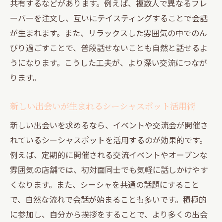
共有するなどがあります。例えば、複数人で異なるフレ
の選び方
ーバーを注文し、互いにテイスティングすることで会話
シーシャが初めてでも安心なリラックス空
が生まれます。また、リラックスした雰囲気の中でのん
間の特徴
びり過ごすことで、普段話せないことも自然と話せるよ
交流しやすいシーシャスポットのポイント
うになります。こうした工夫が、より深い交流につなが
を紹介
ります。
スタッフが親切なシーシャ店舗の見極め方
新しい出会いが生まれるシーシャスポット活用術
初心者に優しいシーシャ体験の楽しみ方
新しい出会いを求めるなら、イベントや交流会が開催さ
シーシャデビューにぴったりな交流の場を
れているシーシャスポットを活用するのが効果的です。
探す
例えば、定期的に開催される交流イベントやオープンな
夜の渋谷でシーシャを通じた出会いを体感
雰囲気の店舗では、初対面同士でも気軽に話しかけやす
夜の渋谷でシーシャが繋ぐ新たな出会いの
くなります。また、シーシャを共通の話題にすること
魅力
で、自然な流れで会話が始まることも多いです。積極的
シーシャで広がる夜の交流スポットの選び
に参加し、自分から挨拶をすることで、より多くの出会