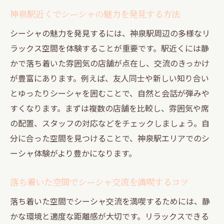
交流を深めるシーシャの楽しみ方とポイン
神泉駅近くでシーシャの魅力を発見する方法
ト
シーシャの魅力を発見するには、神泉駅周辺の多様なリ
新しい出会いが生まれるシーシャスポット
ラックス空間を体験することが重要です。駅近くには静
活用術
かで落ち着いた雰囲気の店舗が点在し、交流のきっかけ
渋谷でリラックスとシーシャの新体験
が豊富にあります。例えば、友人同士や新しい知り合い
渋谷でシーシャを通じて心からリラックス
とゆったりシーシャを囲むことで、自然と会話が弾みや
する方法
すくなります。まずは複数の店舗を比較し、雰囲気や席
シーシャ初心者が渋谷で体験したい交流の
の配置、スタッフの対応などをチェックしましょう。自
場
分に合った空間を見つけることで、神泉駅エリアでのシ
渋谷で友人とシーシャを楽しむためのヒン
ーシャ体験がより豊かになります。
ト
落ち着いた空間でシーシャ交流を満喫するコツ
シーシャの香りと渋谷の夜を楽しむ過ごし
方
落ち着いた空間でシーシャ交流を満喫するためには、静
かな環境と適度な距離感が大切です。リラックスできる
渋谷のおすすめリラックス空間とシーシャ