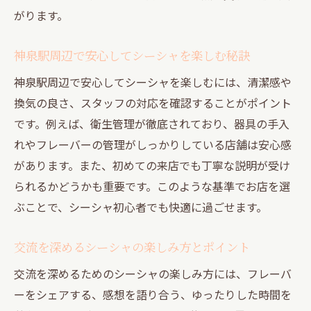
交流を深めるための道玄坂シーシャ活用術
がります。
円山町で味わうシーシャと友人との語らい
神泉駅周辺で安心してシーシャを楽しむ秘訣
円山町でシーシャを囲む語らいの魅力とは
神泉駅周辺で安心してシーシャを楽しむには、清潔感や
友人との距離が近づくシーシャ体験の楽し
換気の良さ、スタッフの対応を確認することがポイント
み方
です。例えば、衛生管理が徹底されており、器具の手入
円山町でリラックスできるシーシャ空間の
れやフレーバーの管理がしっかりしている店舗は安心感
選び方
があります。また、初めての来店でも丁寧な説明が受け
シーシャと共に特別なひとときを過ごす方
られるかどうかも重要です。このような基準でお店を選
法
ぶことで、シーシャ初心者でも快適に過ごせます。
円山町で交流を深めるシーシャスポットの
特徴
交流を深めるシーシャの楽しみ方とポイント
心地よい雰囲気でシーシャを味わう秘訣
交流を深めるためのシーシャの楽しみ方には、フレーバ
シーシャ初心者でも安心できる交流の場とは
ーをシェアする、感想を語り合う、ゆったりした時間を
初心者でも楽しめるシーシャ交流スポット