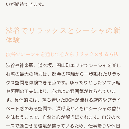
方
いが期待できます。
渋谷の夜にぴったりなシーシャ体験を提案
友人や恋人と夜のシーシャを満喫するコツ
渋谷でリラックスとシーシャの新
夜だからこそ楽しめるシーシャの過ごし方
体験
渋谷で夜を楽しむシーシャ交流のヒント
リラックスできるシーシャ空間の選び方ガイド
渋谷でシーシャを通じて心からリラックスする方法
リラックス重視で選ぶシーシャ空間のポイ
渋谷や神泉駅、道玄坂、円山町エリアでシーシャを楽し
ント
む際の最大の魅力は、都会の喧騒から一歩離れたリラッ
シーシャを楽しむための快適な空間の選び
クス空間を体験できる点です。ゆったりとしたソファ席
方
や照明の工夫により、心地よい雰囲気が作られていま
落ち着きと交流が叶うシーシャスポットの
す。具体的には、落ち着いたBGMが流れる店内やプライ
特徴
ベート感のある空間で、深呼吸とともにシーシャの香り
リラックス空間でシーシャを満喫するコツ
を味わうことで、自然と心が解きほぐれます。自分のペ
心地よいシーシャ空間の見分け方と体験談
ースで過ごせる環境が整っているため、仕事帰りや休日