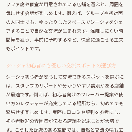
ソファ席や個室が用意されている店舗を選ぶと、周囲を
体験
気にせず会話が楽しめます。例えば、グループや初対面
交流が広がる渋谷のシーシャスポット活用
の人同士でも、ゆったりしたスペースでシーシャをシェ
法
アすることで自然な交流が生まれます。混雑しにくい時
道玄坂の落ち着いた空間でシーシャを楽しむ
間帯を狙う、事前に予約するなど、快適に過ごせる工夫
道玄坂でシーシャを楽しむ大人のリラック
もポイントです。
ス法
落ち着いた雰囲気でシーシャ交流を実現す
シーシャ初心者にも優しい交流スポットの選び方
るコツ
シーシャ初心者が安心して交流できるスポットを選ぶに
道玄坂周辺で安心できるシーシャ体験の探
は、スタッフのサポートや分かりやすい説明がある店舗
し方
が最適です。例えば、初心者向けのフレーバー提案や使
静かな空間で友人とシーシャを楽しむアイ
い方のレクチャーが充実している場所なら、初めてでも
デア
緊張せず楽しめます。実際に口コミや評判を参考にし、
道玄坂のシーシャスポットで心地よい時間
初心者歓迎の雰囲気が伝わる店舗を選ぶことが大切で
を過ごす
す。こうした配慮のある空間では、自然と交流の輪も広