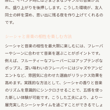
音楽とシーシャの初心者向け楽しみ方解説
れ、盛り上がりを後押しします。こうした環境が、友人
安心してリラックスできるシーシャ体験法
同士の絆を深め、思い出に残る夜を作り上げてくれるの
友人と一緒に始めるシーシャと音楽の魅力
です。
音楽イベントとシーシャが融合する夜の過ごし
方
シーシャと音楽の相性を楽しむ方法
音楽イベントとシーシャで非日常を満喫
シーシャと音楽の相性を最大限に楽しむには、フレーバ
シーシャが盛り上がる音楽イベント体験
ーやシーンに合わせて音楽を選ぶことがポイントです。
特別感あふれる夜におすすめのシーシャ活
例えば、フルーティーなフレーバーにはアップテンポな
用法
ポップス、深い味わいのフレーバーにはジャズやアンビ
音楽イベントとシーシャの楽しみ方を解説
エントなど、雰囲気に合わせた選曲がリラックス効果を
高めます。実践的な方法として、シーシャの香りと音楽
友人と共有する音楽×シーシャの夜の魅力
のリズムを意識的にシンクロさせることで、五感を使っ
イベント情報を活用したシーシャ体験の極
た新しい体験が可能です。こうした工夫により、より一
意
層充実したシーシャタイムを過ごすことができるでしょ
友人と過ごす渋谷のシーシャリラックス術