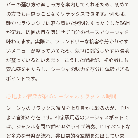
シーシャ×音楽の理想的な道玄坂の楽しみ
バーの選び方や楽しみ方を案内してくれるため、初めて
方
の方でも戸惑うことなくリラックスできます。例えば、
静かなラウンジでは落ち着いた照明とゆったりしたBGM
道玄坂界隈で味わう非日常とリラックス
が流れ、周囲の目を気にせず自分のペースでシーシャを
円山町で味わう音楽とシーシャの贅沢な夜
味わえます。実際に、フレンドリーな接客や分かりやす
円山町で楽しむシーシャと音楽の新体験
いメニューが整っているため、気軽に挑戦しやすい環境
贅沢な夜におすすめのシーシャ時間とは
が整っているといえます。こうした配慮が、初心者にも
音楽とともに過ごす円山町のリラックス空
安心感をもたらし、シーシャの魅力を存分に体験できる
間
ポイントです。
シーシャ好きが集う円山町の魅力を発見
音楽イベントで盛り上がるシーシャバー体
心地よい音楽が彩るシーシャのリラックス時間
験
シーシャのリラックス時間をより豊かに彩るのが、心地
円山町で叶える極上のシーシャリラックス
よい音楽の存在です。神泉駅周辺のシーシャスポットで
落ち着いた雰囲気でシーシャを満喫するなら
は、ジャンルを問わずBGMやライブ演奏、DJイベントな
ど多彩な音楽が流れ、非日常的な空間を演出していま
静かな空間で楽しむシーシャと音楽の時間