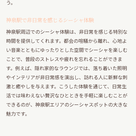
う。
友人と楽しむ渋谷のシーシャと音楽時間
会話が弾むシーシャリラックス空間の選び
神泉駅で非日常を感じるシーシャ体験
方
神泉駅周辺でのシーシャ体験は、非日常を感じる特別な
渋谷で友人と過ごす贅沢なシーシャ体験
時間を提供してくれます。都会の喧騒から離れ、心地よ
音楽とシーシャで深まる友情のひととき
い音楽とともにゆったりとした空間でシーシャを楽しむ
気軽に立ち寄れるシーシャスポット活用術
ことで、普段のストレスや疲れを忘れることができま
友人同士で楽しむ渋谷のシーシャの魅力
す。例えば、隠れ家的なラウンジでは、落ち着いた照明
やインテリアが非日常感を演出し、訪れる人に新鮮な刺
激と癒やしを与えます。こうした体験を通じて、日常生
活では味わえない贅沢なひとときを手軽に楽しむことが
できるのが、神泉駅エリアのシーシャスポットの大きな
魅力です。