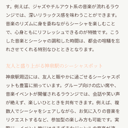
す。例えば、ジャズやチルアウト系の音楽が流れるラウ
落ち着いた雰囲気が魅力のシーシャスポッ
ンジでは、深いリラックス感を味わうことができます。
ト
音楽のリズムに身を委ねながらシーシャを楽しむこと
音楽とともに満喫する癒やしのシーシャ体
で、心身ともにリフレッシュできるのが特徴です。こう
験
した音楽とシーシャの調和した時間は、都会の喧騒を忘
リラックス重視派におすすめのシーシャ選
れさせてくれる特別なひとときとなります。
び
シーシャ初心者も安心な落ち着いた環境
友人と盛り上がる神泉駅のシーシャスポット
大人のためのシーシャと音楽の過ごし方
神泉駅周辺には、友人と賑やかに過ごせるシーシャスポ
初心者も安心のシーシャと音楽の楽しみ方
ットも豊富に揃っています。グループ向けの広い席や、
シーシャ初心者が安心できる音楽空間の選
音楽イベントが開催されるラウンジでは、会話や笑い声
び方
が絶えず、楽しいひとときを共有できます。例えば、複
初めてでも楽しめるシーシャと音楽のコツ
数人でシーシャをシェアしながら、お気に入りの音楽を
リクエストするなど、参加型の楽しみ方も可能です。実
スタッフが親切なシーシャバーのポイント
際に、イベント時にはさまざまなジャンルの音楽が流