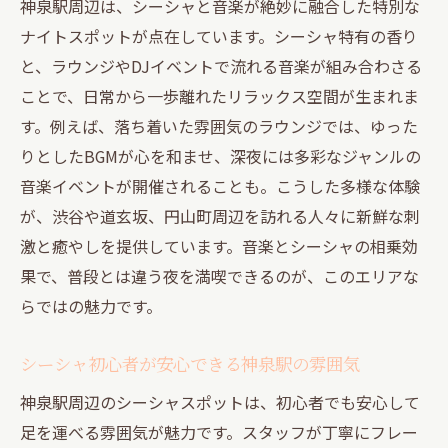
神泉駅周辺は、シーシャと音楽が絶妙に融合した特別な
渋谷で楽しむ贅沢なシーシャと音楽の夜
ナイトスポットが点在しています。シーシャ特有の香り
音楽好き必見のシーシャ体験ポイント
と、ラウンジやDJイベントで流れる音楽が組み合わさる
シーシャバーで感じる渋谷ナイトライフの
ことで、日常から一歩離れたリラックス空間が生まれま
魅力
す。例えば、落ち着いた雰囲気のラウンジでは、ゆった
りとしたBGMが心を和ませ、深夜には多彩なジャンルの
リラックス重視の渋谷シーシャの楽しみ方
音楽イベントが開催されることも。こうした多様な体験
音楽イベントとシーシャの特別な組み合わ
が、渋谷や道玄坂、円山町周辺を訪れる人々に新鮮な刺
せ
激と癒やしを提供しています。音楽とシーシャの相乗効
渋谷で見つけるシーシャと音楽の隠れ家
果で、普段とは違う夜を満喫できるのが、このエリアな
道玄坂界隈でリラックスしたシーシャ時間
らではの魅力です。
道玄坂ならではのシーシャと音楽体験
リラックスを叶える道玄坂のシーシャ環境
シーシャ初心者が安心できる神泉駅の雰囲気
音楽好きが集う道玄坂のシーシャスポット
神泉駅周辺のシーシャスポットは、初心者でも安心して
道玄坂で楽しむ静かなシーシャのひととき
足を運べる雰囲気が魅力です。スタッフが丁寧にフレー