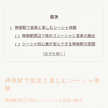
目次
神泉駅で音楽と楽しむシーシャ体験
神泉駅周辺で味わうシーシャと音楽の融合
シーシャ初心者が安心できる神泉駅の雰囲
気
心地よい音楽が彩るシーシャのリラックス
時間
友人と盛り上がる神泉駅のシーシャスポッ
神泉駅で音楽と楽しむシーシャ体
ト
験
シーシャと音楽の相性を楽しむ方法
神泉駅で非日常を感じるシーシャ体験
神泉駅周辺で味わうシーシャと音楽の融合
渋谷の夜を彩るシーシャと音楽の魅力