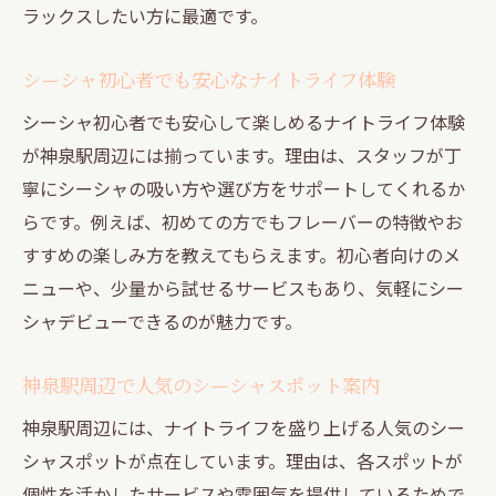
スタイム
ラックスしたい方に最適です。
隠れ家的シーシャスポットの探し方と楽し
み方
シーシャ初心者でも安心なナイトライフ体験
円山町のナイトシーンでシーシャが彩る理
シーシャ初心者でも安心して楽しめるナイトライフ体験
由
が神泉駅周辺には揃っています。理由は、スタッフが丁
友人や新しい人と過ごす円山町の夜にシー
寧にシーシャの吸い方や選び方をサポートしてくれるか
シャを
らです。例えば、初めての方でもフレーバーの特徴やお
円山町ならではのシーシャ体験を深掘り解
すすめの楽しみ方を教えてもらえます。初心者向けのメ
説
ニューや、少量から試せるサービスもあり、気軽にシー
シャデビューできるのが魅力です。
リラックス空間を探すならシーシャが最適
リラックス空間として人気のシーシャバー
神泉駅周辺で人気のシーシャスポット案内
の魅力
神泉駅周辺には、ナイトライフを盛り上げる人気のシー
シーシャがもたらす癒やしとナイトライフ
シャスポットが点在しています。理由は、各スポットが
充実術
個性を活かしたサービスや雰囲気を提供しているためで