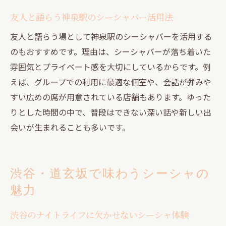
夜のリラックスに最適なシーシャの選び方
友人と語らう神泉駅のシーシャバー活用法
シーシャで夜の時間をもっと有意義に楽し
友人と語らう場として神泉駅のシーシャバーを活用する
む秘訣
のもおすすめです。理由は、シーシャバーが落ち着いた
ナイトライフ初心者にも人気のシーシャ体
雰囲気とプライベート感を大切にしているからです。例
験
えば、グループでの利用に最適な個室や、会話が弾みや
友人と過ごす渋谷のシーシャナイトライフ
すい広めの席が用意されている店舗もあります。ゆった
友人同士で楽しむ渋谷シーシャナイトの魅
りとした時間の中で、普段はできない深い話や新しい出
力
会いが生まれることも多いです。
シーシャが深める渋谷でのコミュニケーシ
ョン
渋谷の夜を彩るシーシャ体験のすすめ
渋谷・道玄坂で味わうシーシャの
グループで楽しめるシーシャバーの選び方
魅力
渋谷で友人と特別な夜を過ごすためのシー
渋谷のナイトライフに欠かせないシーシャ体験
シャ活用法