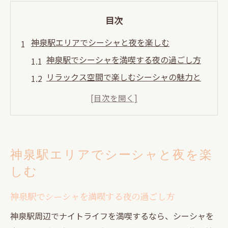
目次
神泉駅エリアでシーシャと夜を楽しむ
神泉駅でシーシャを満喫する夜の過ごし方
リラックス空間で楽しむシーシャの魅力と
は
シーシャ初心者でも安心なナイトライフ体
験
神泉駅周辺で人気のシーシャスポット案内
神泉駅エリアでシーシャと夜を楽
夜の神泉でシーシャを楽しむポイント解説
しむ
友人と語らう神泉駅のシーシャバー活用法
渋谷・道玄坂で味わうシーシャの魅力
神泉駅でシーシャを満喫する夜の過ごし方
渋谷のナイトライフに欠かせないシーシャ
神泉駅周辺でナイトライフを満喫するなら、シーシャを
体験