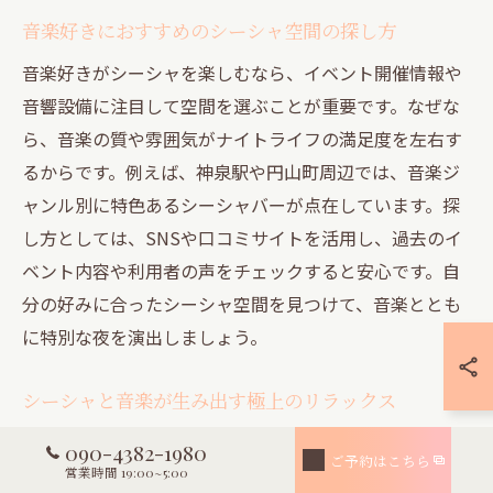
音楽好きにおすすめのシーシャ空間の探し方
音楽好きがシーシャを楽しむなら、イベント開催情報や
音響設備に注目して空間を選ぶことが重要です。なぜな
ら、音楽の質や雰囲気がナイトライフの満足度を左右す
るからです。例えば、神泉駅や円山町周辺では、音楽ジ
ャンル別に特色あるシーシャバーが点在しています。探
し方としては、SNSや口コミサイトを活用し、過去のイ
ベント内容や利用者の声をチェックすると安心です。自
分の好みに合ったシーシャ空間を見つけて、音楽ととも
に特別な夜を演出しましょう。
シーシャと音楽が生み出す極上のリラックス
シーシャと音楽の組み合わせは、極上のリラックスタイ
090-4382-1980
ご予約はこちら
ムを生み出します。その理由は、シーシャの香りと音楽
営業時間 19:00~5:00