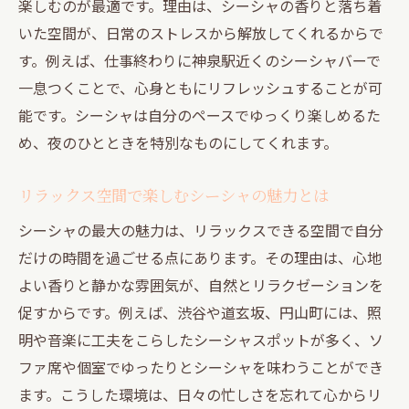
楽しむのが最適です。理由は、シーシャの香りと落ち着
道玄坂で楽しむ多彩なシーシャフレーバー
いた空間が、日常のストレスから解放してくれるからで
の選び方
す。例えば、仕事終わりに神泉駅近くのシーシャバーで
渋谷でリラックスできるシーシャバーの魅
一息つくことで、心身ともにリフレッシュすることが可
力
能です。シーシャは自分のペースでゆっくり楽しめるた
め、夜のひとときを特別なものにしてくれます。
夜デートに最適なシーシャスポットの楽し
み方
リラックス空間で楽しむシーシャの魅力とは
シーシャで広がる渋谷の交流と新しい出会
シーシャの最大の魅力は、リラックスできる空間で自分
い
だけの時間を過ごせる点にあります。その理由は、心地
渋谷・道玄坂シーシャ文化の今を徹底紹介
よい香りと静かな雰囲気が、自然とリラクゼーションを
円山町ならではのナイトライフ体験方法
促すからです。例えば、渋谷や道玄坂、円山町には、照
円山町で見つけるシーシャと夜の非日常体
明や音楽に工夫をこらしたシーシャスポットが多く、ソ
験
ファ席や個室でゆったりとシーシャを味わうことができ
シーシャで味わう円山町の特別なリラック
ます。こうした環境は、日々の忙しさを忘れて心からリ