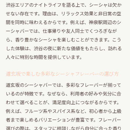
渋谷エリアのナイトライフを語る上で、シーシャは欠か
シーシャを囲んで生まれる新しい出会いと
せない存在です。理由は、リラックス効果と非日常の空
交流
間を同時に味わえるからです。例えば、神泉駅周辺のシ
音楽とシーシャが織りなす特別な夜を満喫
ーシャバーでは、仕事帰りや友人同士でくつろぎなが
音楽と融合したシーシャで夜を楽しむ方法
ら、香り豊かなシーシャを楽しむことができます。こう
シーシャ好き必見の音楽イベント体験談
した体験は、渋谷の夜に新たな価値をもたらし、訪れる
五感で感じるシーシャと音楽の新しい夜
人々に特別な時間を提供しています。
DJイベントとシーシャの相性を徹底解説
音楽好きにおすすめのシーシャ空間の探し
道玄坂で楽しむ多彩なシーシャフレーバーの選び方
方
道玄坂のシーシャバーでは、多彩なフレーバーが揃って
シーシャと音楽が生み出す極上のリラック
いるのが特徴です。なぜなら、利用者の好みや気分に合
ス
わせて選べることが、満足度向上につながるからです。
隠れ家的スポットで過ごす円山町の夜時間
例えば、フルーツ系やスパイス系など、初心者から上級
者まで楽しめるバリエーションが豊富です。フレーバー
円山町の隠れ家シーシャスポットの楽しみ
選びの際は、スタッフに相談しながら自分に合った香り
方