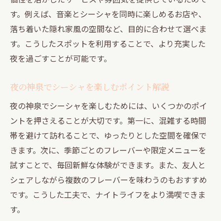
心地よいシーシャ空間で過ごす理想の夜時
す。例えば、音楽とシーシャを同時に楽しめるお店や、
間
落ち着いた隠れ家風の空間など、目的に合わせて選べま
忙しい毎日にシーシャで得るリフレッシュ
す。こうしたスポットを利用することで、より充実した
体験
夜を過ごすことが可能です。
落ち着いた雰囲気のシーシャで心も体もリ
セット
夜の神泉でシーシャを楽しむポイント解説
ナイトライフを格上げするシーシャ空間の
夜の神泉でシーシャを楽しむためには、いくつかのポイ
探し方
ントを押さえることが大切です。第一に、混雑する時間
夜のひとときに彩り添えるシーシャ体験
帯を避けて訪れることで、ゆったりとした空間を確保で
夜のひとときを豊かにするシーシャの楽し
きます。次に、季節ごとのフレーバーや限定メニューを
み方
試すことで、毎回新鮮な体験ができます。また、友人と
シーシャが生み出す特別なナイトライフの
シェアしながら複数のフレーバーを味わうのもおすすめ
時間
です。こうした工夫で、ナイトライフをより満喫できま
友人と過ごす夜におすすめのシーシャ体験
す。