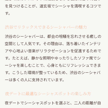
を見つけることが、道玄坂でシーシャを満喫するコツで
静かな夜にぴったりなシーシャ空間の選び
す。
方
大人の隠れ家で味わうシーシャの贅沢体験
渋谷でリラックスできるシーシャバーの魅力
円山町でこだわりのシーシャを堪能する夜
渋谷のシーシャバーは、都会の喧騒を忘れさせる癒しの
シーシャとともに過ごす円山町の特別な夜
空間として人気です。その理由は、落ち着いたインテリ
時間
アや心地よい音楽がリラクゼーションを促進するためで
隠れ家的雰囲気でリラックスできるシーシ
す。たとえば、静かな照明やゆったりしたソファ席でシ
ャ体験
ーシャを楽しむことで、心身ともにリフレッシュできま
す。こうした環境が整っているため、渋谷のシーシャバ
ーは多くの人に支持されています。
夜デートに最適なシーシャスポットの楽しみ方
夜デートでシーシャスポットを選ぶと、二人の距離が自