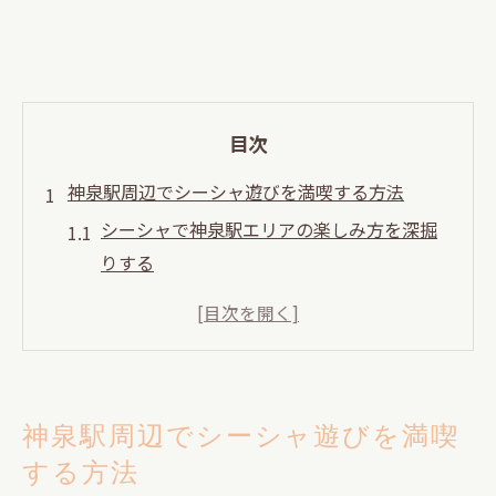
目次
神泉駅周辺でシーシャ遊びを満喫する方法
シーシャで神泉駅エリアの楽しみ方を深掘
りする
シーシャ初心者が神泉駅周辺で抑えるべき
ポイント
神泉駅近隣のシーシャでリラックスするコ
ツ
神泉駅周辺でシーシャ遊びを満喫
友人や一人でも満喫できるシーシャ体験と
する方法
は