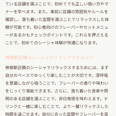
ている店舗を選ぶことで、初めてでも正しい吸い方やマ
シーシャと渋谷カフェの融合で広がるリラ
ナーを学べます。また、事前に店舗の雰囲気やルールを
ックス体験
確認し、落ち着いた空間を選ぶことでリラックスした体
円山町のシーシャで叶う新しい遊び方発見
験が可能です。初心者向けのフレーバーやセットメニュ
円山町のシーシャで味わう独自の遊び体験
ーがあるかもチェックポイントです。これらを押さえる
シーシャで円山町エリアの魅力を最大限に
ことで、初めてのシーシャ体験が快適になります。
楽しむ
シーシャ初心者が円山町で感じる安心ポイ
神泉駅近隣のシーシャでリラックスするコツ
ント
神泉駅近隣のシーシャでリラックスするためには、まず
フレーバー豊富な円山町シーシャの選び方
自分のペースでゆっくり楽しむことが大切です。深呼吸
円山町のシーシャで友人と過ごす特別な時
を意識しながら吸うことで、フレーバーの香りや味わい
間
をじっくり堪能できます。さらに、落ち着いた音楽や照
円山町で新しいシーシャ遊びを見つけるヒ
明のある店舗を選ぶことで、非日常感を味わえます。ド
ント
リンクと一緒に楽しむことで、より一層リラックスした
時間を過ごせます。自分に合った空間やフレーバーを見
シーシャ初心者が安心して楽しむためのコツ