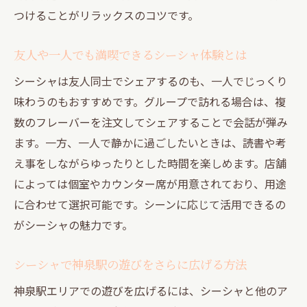
つけることがリラックスのコツです。
シーシャ初心者が覚えておきたい基本マナ
ー
友人や一人でも満喫できるシーシャ体験とは
シーシャを始める前に知るべきポイント
シーシャは友人同士でシェアするのも、一人でじっくり
初心者が安心できるシーシャ店の選び方
味わうのもおすすめです。グループで訪れる場合は、複
シーシャ初心者向けのリラックス空間活用
数のフレーバーを注文してシェアすることで会話が弾み
法
ます。一方、一人で静かに過ごしたいときは、読書や考
初めてのシーシャを安全に楽しむ秘訣
え事をしながらゆったりとした時間を楽しめます。店舗
初心者におすすめのシーシャ遊び方ガイド
によっては個室やカウンター席が用意されており、用途
渋谷エリアでシーシャ遊びをする魅力とは
に合わせて選択可能です。シーンに応じて活用できるの
渋谷でシーシャが支持される理由を探る
がシーシャの魅力です。
シーシャで渋谷ならではのアクティビティ
シーシャで神泉駅の遊びをさらに広げる方法
体験
渋谷エリアのシーシャで叶う癒しの時間
神泉駅エリアでの遊びを広げるには、シーシャと他のア