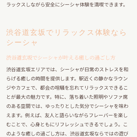
ラックスしながら安全にシーシャ体験を満喫できます。
シーシャを通じて友人と絆を深める過ごし方
シーシャで友人と語り合う特別な時間の作
り方
渋谷道玄坂でリラックス体験なら
シーシャを囲んで深まるコミュニケーショ
シーシャ
ンの魅力
友人との遊びにシーシャが与える癒しの効
渋谷道玄坂でシーシャが叶える癒しの過ごし方
果
渋谷道玄坂エリアでは、シーシャが日常のストレスを和
シーシャタイムで思い出に残る交流を楽し
らげる癒しの時間を提供します。駅近くの静かなラウン
む
ジやカフェで、都会の喧騒を忘れてリラックスできるこ
シーシャがきっかけになる新しい遊び方の
とが最大の魅力です。特に、落ち着いた照明やソファ席
提案
のある空間では、ゆったりとした気分でシーシャを味わ
シーシャで友人やパートナーとの絆を強く
えます。例えば、友人と語らいながらフレーバーを楽し
する方法
むことで、心身ともにリフレッシュできるでしょう。こ
のような癒しの過ごし方は、渋谷道玄坂ならではの遊び
快適なシーシャタイムを過ごすポイント総まと