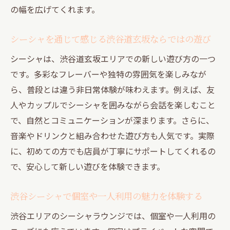
の幅を広げてくれます。
め
快適にシーシャを楽しむための事前準備と
シーシャを通じて感じる渋谷道玄坂ならではの遊び
は
シーシャは、渋谷道玄坂エリアでの新しい遊び方の一つ
シーシャタイムを充実させる空間選びのコ
です。多彩なフレーバーや独特の雰囲気を楽しみなが
ツ
ら、普段とは違う非日常体験が味わえます。例えば、友
初心者も安心できるシーシャの楽しみ方ま
人やカップルでシーシャを囲みながら会話を楽しむこと
とめ
で、自然とコミュニケーションが深まります。さらに、
シーシャでリラックスするための基本ポイ
音楽やドリンクと組み合わせた遊び方も人気です。実際
ント
に、初めての方でも店員が丁寧にサポートしてくれるの
シーシャを満喫するための安全対策と注意
で、安心して新しい遊びを体験できます。
点
シーシャタイムをさらに快適にする工夫と
渋谷シーシャで個室や一人利用の魅力を体験する
は
渋谷エリアのシーシャラウンジでは、個室や一人利用の