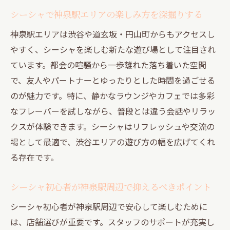
シーシャで神泉駅の遊びをさらに広げる方
シーシャで神泉駅エリアの楽しみ方を深掘りする
法
神泉駅エリアは渋谷や道玄坂・円山町からもアクセスし
神泉駅周辺で安心してシーシャを楽しむポ
やすく、シーシャを楽しむ新たな遊び場として注目され
イント
ています。都会の喧騒から一歩離れた落ち着いた空間
渋谷道玄坂でリラックス体験ならシーシャ
で、友人やパートナーとゆったりとした時間を過ごせる
渋谷道玄坂でシーシャが叶える癒しの過ご
のが魅力です。特に、静かなラウンジやカフェでは多彩
し方
なフレーバーを試しながら、普段とは違う会話やリラッ
シーシャを通じて感じる渋谷道玄坂ならで
クスが体験できます。シーシャはリフレッシュや交流の
はの遊び
場として最適で、渋谷エリアの遊び方の幅を広げてくれ
渋谷シーシャで個室や一人利用の魅力を体
る存在です。
験する
シーシャ初心者が神泉駅周辺で抑えるべきポイント
シーシャで渋谷道玄坂の夜を満喫するコツ
シーシャ初心者が神泉駅周辺で安心して楽しむために
渋谷道玄坂でシーシャ初心者におすすめの
は、店舗選びが重要です。スタッフのサポートが充実し
ポイント