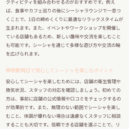
クティビティを組み合わせるのがおすすめです。例え
シーシャカフェやラウンジで広がる遊び方
ば、食事やカフェ巡りの後にシーシャラウンジで一息つ
渋谷のシーシャで友人や恋人と楽しむコツ
くことで、1日の締めくくりに最適なリラックスタイムが
シーシャを通じて渋谷エリアの魅力を再発
生まれます。また、イベントやワークショップを開催し
見
ている店舗もあるため、新しい趣味や交流を楽しむこと
落ち着いた空間で味わうシーシャの深い世界
も可能です。シーシャを通じて多様な遊び方や交流の輪
落ち着いた雰囲気で楽しむシーシャ体験
を広げられます。
シーシャと静かな空間が生むリラックス効
果
神泉駅周辺で安心してシーシャを楽しむポイント
静かに過ごせるシーシャ店の選び方のポイ
安心してシーシャを楽しむためには、店舗の衛生管理や
ント
換気状況、スタッフの対応を確認しましょう。初めての
シーシャで味わう異国情緒あふれる時間
方は、事前に店舗の公式情報や口コミをチェックするの
シーシャラウンジで深い癒しを感じる瞬間
が効果的です。また、無理のない範囲でシーシャを楽し
むこと、体調が優れない場合は遠慮なくスタッフに相談
落ち着いた空間で広がるシーシャの楽しみ
することも大切です。信頼できる店舗を選ぶことで、リ
方