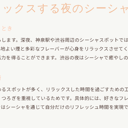
ラックスする夜のシーシ
初心者でも楽しめる深夜のシーシャ体験
夜遅くまで快適に過ごせるシーシャの工夫
静かな夜にシーシャで心をほぐす過ごし方
ととき
一人でも楽しめる静かな夜のシーシャ空間
らします。深夜、神泉駅や渋谷周辺のシーシャスポットで
シーシャで心を落ち着ける夜のリラックス法
心地よい煙と多彩なフレーバーが心身をリラックスさせて
深夜に体験する特別なひとときのシーシャ
活力を得ることができます。渋谷の夜はシーシャで癒やし
静かな時間を彩るシーシャスポットの魅力
術
心身を癒やす夜のシーシャの楽しみ方
夜更けのリフレッシュに最適なシーシャ時間
めるスポットが多く、リラックスした時間を過ごすための
深夜の神泉駅エリアで見つける新たなシーシャ体験
くつろぎを重視しているためです。具体的には、好きなフ
ではシーシャを通じて自分だけのリフレッシュ時間を実現
神泉駅エリアで発見するシーシャの新定番
深夜デビューにおすすめのシーシャ体験法
常連も通う神泉駅のシーシャスポット案内