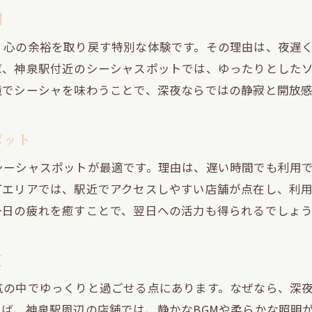
円山町の落ち着いた雰囲気で楽しむシーシャ時間
間
円山町で味わうシーシャの静かな夜時間
、心の余裕を取り戻す特別な体験です。その理由は、夜遅
落ち着いた空間で楽しむ深夜のシーシャ
ば、神泉駅付近のシーシャスポットでは、ゆったりとした
大人の隠れ家で体験するシーシャの魅力
境でシーシャを味わうことで、深夜ならではの静寂と開放
円山町で心ほどけるシーシャの楽しみ方
シーシャ初心者にも優しい円山町の空間
ポット
深夜に訪れたい円山町のシーシャスポット
シーシャスポットが最適です。理由は、遅い時間でも利用
仕事帰りに訪れたい深夜営業のシーシャ空間
町エリアでは、駅近でアクセスしやすい店舗が点在し、利
仕事帰りの癒やしに最適な深夜シーシャ体験
一日の疲れを癒すことで、翌日への活力も得られるでしょ
気軽に立ち寄れる深夜営業シーシャスポット
終電後も楽しめるシーシャのおすすめ空間
夜
疲れを忘れる深夜のシーシャリフレッシュ術
気の中でゆっくりと過ごせる点にあります。なぜなら、深
仕事終わりのリラックスにシーシャを選ぶ理由
ば、神泉駅周辺の店舗では、静かなBGMや柔らかな照明