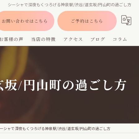
シーシャで深夜もくつろげる神泉駅/渋谷/道玄坂/円山町の過ごし方
お問い合わせはこちら
ご予約はこちら
お客様の声
当店の特徴
アクセス
ブログ
コラム
バー
深夜営業
玄坂/円山町の過ごし方
デート
貸切
フレーバー
ーシャで深夜もくつろげる神泉駅/渋谷/道玄坂/円山町の過ごし方