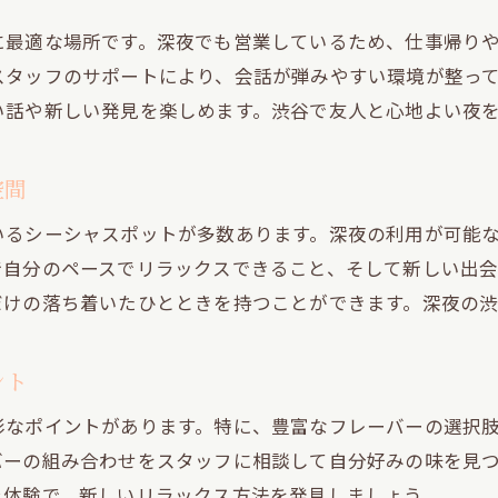
新しいフレーバーで深夜の時間を満喫
に最適な場所です。深夜でも営業しているため、仕事帰り
神泉駅周辺で広がるシーシャの楽しみ方
スタッフのサポートにより、会話が弾みやすい環境が整っ
い話や新しい発見を楽しめます。渋谷で友人と心地よい夜
夜遅くに訪れたい神泉駅のシーシャ空間
空間
いるシーシャスポットが多数あります。深夜の利用が可能
で自分のペースでリラックスできること、そして新しい出
だけの落ち着いたひとときを持つことができます。深夜の
ント
彩なポイントがあります。特に、豊富なフレーバーの選択
バーの組み合わせをスタッフに相談して自分好みの味を見
ャ体験で、新しいリラックス方法を発見しましょう。