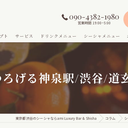
090-4382-1980
営業時間 19:00~5:00
プト
サービス
ドリンクメニュー
シーシャメニュー
ろげる神泉駅/渋谷/道
東京都渋谷のシーシャならami Luxury Bar & Shisha
コラム
シ