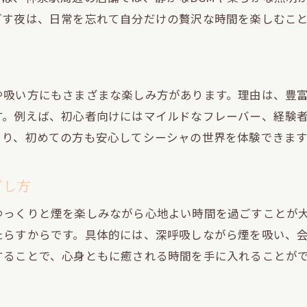
遅い時間も安心して過ごせるシーシャ空間
ごす夜は、日常を忘れて自分だけの贅沢な時間を楽しむこ
多彩なフレーバーが彩る夜のくつろぎスポット
深夜のシーシャで味わう多彩なフレーバー体験
定番から珍しいフレーバーまで楽しめる空間
や吸い方にもさまざまな楽しみ方があります。理由は、豊
新しい味に出会える夜のシーシャスポット
す。例えば、初心者向けにはマイルドなフレーバー、経験
友人とシェアするシーシャのおすすめフレーバー
より、初めての方も安心してシーシャの世界を体験できます
深夜に試したいシーシャの人気フレーバー特集
自分好みを見つける多彩なシーシャの魅力
ごし方
夜遅くでも安心して楽しめるシーシャの魅力
ゆっくりと煙を楽しみながら心地よい時間を過ごすことが
深夜も安心して利用できるシーシャのポイント
たらすからです。具体的には、深呼吸しながら煙を吸い、
夜遅くまで営業するシーシャスポットの特徴
することで、心身ともに癒される時間を手に入れることが
女性も安心のシーシャ空間の選び方
防音や照明が心地よいシーシャの夜時間