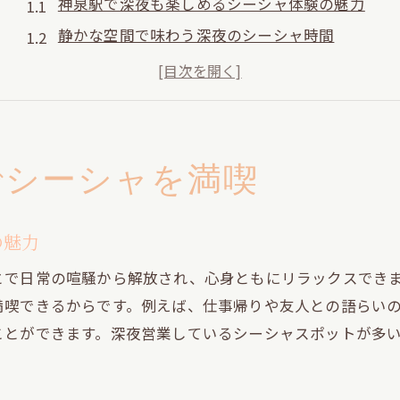
神泉駅で深夜も楽しめるシーシャ体験の魅力
静かな空間で味わう深夜のシーシャ時間
仕事帰りにおすすめの深夜シーシャスポット
落ち着いた雰囲気で過ごすシーシャの夜
神泉駅で見つけるシーシャの楽しみ方
深夜にリラックスできるシーシャの過ごし方
でシーシャを満喫
渋谷や道玄坂でリラックスする夜のシーシャ体験
渋谷の夜を彩るシーシャで癒やしのひととき
の魅力
道玄坂でシーシャを楽しむリラックス術
とで日常の喧騒から解放され、心身ともにリラックスでき
友人と語らう渋谷のシーシャスポット
満喫できるからです。例えば、仕事帰りや友人との語らい
夜遅くまで開いている渋谷のシーシャ空間
ことができます。深夜営業しているシーシャスポットが多
渋谷エリアで話題のシーシャ体験ポイント
道玄坂で深夜も安心のシーシャの魅力