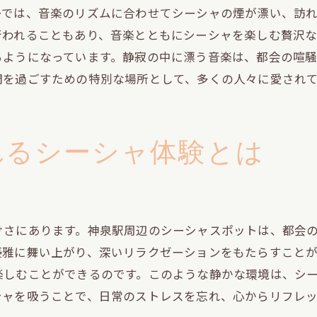
ーでは、音楽のリズムに合わせてシーシャの煙が漂い、訪
神泉駅でのシーシャデビューのすすめ
行われることもあり、音楽とともにシーシャを楽しむ贅沢な
心地よい時間を過ごすためのシーシャスポット
るようになっています。静寂の中に漂う音楽は、都会の喧
リラックスできるシーシャバーの特徴
間を過ごすための特別な場所として、多くの人々に愛され
神泉駅での心地よいシーシャ体験
落ち着いた雰囲気が魅力のスポット
れるシーシャ体験とは
訪れるたびにくつろげる場所
プライベートな空間でのシーシャの楽しみ方
心地よい時間を約束するシーシャスポット
神泉駅での新しいシーシャ体験の楽しみ方
けさにあります。神泉駅周辺のシーシャスポットは、都会
新しいフレーバーを試す楽しみ
優雅に舞い上がり、深いリラクゼーションをもたらすこと
シーシャの新しい楽しみ方を発見
楽しむことができるのです。このような静かな環境は、シ
神泉駅でのシーシャのトレンド
シャを吸うことで、日常のストレスを忘れ、心からリフレ