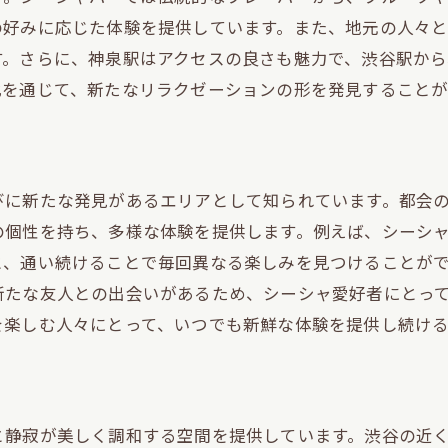
音楽と共にリラックスできるシーシャの魅力
の好みに応じた体験を提供しています。また、地元の人々
音楽がもたらすリラクゼーション効果
す。さらに、神泉駅はアクセスの良さも魅力で、渋谷駅か
化を通じて、新たなリラクゼーションの形を発見すること
心地よいBGMと共に楽しむシーシャ
神泉駅での音楽とシーシャの融合
静かな空間で楽しむ音楽とシーシャ
シーシャタイムを彩る音楽セレクション
びに新たな発見があるエリアとして知られています。都会
の個性を持ち、多様な体験を提供します。例えば、シーシ
音楽が引き立てるシーシャの魅力
と、通い続けることで毎回異なる楽しみを見つけることが
神泉駅でシーシャを試すべき理由
新たな友人との出会いがあるため、シーシャ愛好者にとっ
シーシャ初心者にも安心の神泉駅
を楽しむ人々にとって、いつでも新鮮な体験を提供し続け
神泉駅での特別なシーシャ体験
訪れる価値がある神泉駅の魅力
シーシャ愛好者に支持される理由
と静寂が美しく調和する空間を提供しています。渋谷の近
リピーターが絶えない神泉駅の秘密