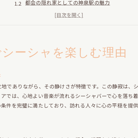
都会の隠れ家としての神泉駅の魅力
プライベート感を楽しめるシーシャスポット
神泉駅周辺のシーシャ文化とは
訪れる度に新たな発見があるエリア
心地よい音楽と静寂が調和する空間
でシーシャを楽しむ理由
都会の喧騒から離れるシーシャ体験とは
静かな環境がもたらすシーシャの真髄
果
ストレスフリーなシーシャの楽しみ方
立地でありながら、その静けさが特徴です。この静寂は、
心地よい音楽がもたらす癒し効果
リアでは、心地よい音楽が流れるシーシャバーで心を落ち
神泉駅でのシーシャ体験の特別感
の条件を完璧に満たしており、訪れる人々に心の平穏を提供
都会の喧騒を忘れるためのヒント
新しいシーシャ体験を通じた発見
神泉駅で発見するシーシャの隠れた魅力