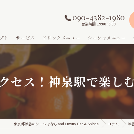
090-4382-1980
営業時間 19:00~5:00
プト
サービス
ドリンクメニュー
シーシャメニュー
クセス！神泉駅で楽し
東京都渋谷のシーシャならami Luxury Bar & Shisha
コラム
渋