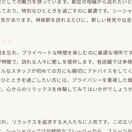
家としての魅力を放っています。都会の喧騒から逃れたい
神泉駅のシーシャスポットの特徴
しており、特別なひとときを過ごすのに最適です。シーシ
一歩足を踏み入れたくなる魅力的なエリア
人気があります。神泉駅を訪れるたびに、新しい発見や出会
静かで落ち着いた空間でのシーシャ体験
心地よい音楽と共に楽しむシーシャの魅力
ポット
地元で愛されるシーシャの秘密
騒を忘れ、プライベートな時間を楽しむのに最適な場所で
訪れるたびに新しい刺激を受ける場所
が特徴で、訪れる人々に癒しを提供します。各店舗では多
渋谷駅近くでシーシャを楽しむ最適なスポット
ナルなスタッフが初めての方にも親切にアドバイスをして
神泉駅から簡単アクセスのシーシャバー
なひとときを過ごしたい方には、プライバシーを重視した
渋谷駅近くで静かにシーシャを楽しむ方法
で、心からのリラックスを体験してみてはいかがでしょう
隠れ家的なシーシャスポットの選び方
都会の喧騒を離れたシーシャの楽しみ方
アクセスしやすいシーシャバーの特徴
忘れ、リラックスを追求する大人たちに人気です。このエ
渋谷駅近くのシーシャスポットとは
す。シーシャバーでは伝統的なフレーバーから、フルーツ