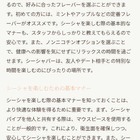
るので、好みに合ったフレーバーを選ぶことができま
神泉駅でのシーシャ体験をより充実させる
す。初めての方には、ミントやアップルなどの定番フレ
ために
ーバーがオススメです。シーシャを楽しむ際の基本的な
シーシャを通じて新しい友達を作ろう
マナーも、スタッフからしっかりと教えてもらえるので
シーシャを吸う場合の心得
安心です。また、ノンニコチンオプションを選ぶこと
で、健康への影響を気にせずにリラックスの時間を過ご
神泉駅でシーシャを楽しむためのヒント
せます。シーシャバーは、友人やデート相手との特別な
神泉駅の隠れたシーシャスポットで心を癒す
時間を楽しむのにぴったりの場所です。
人混みを避けた静かなシーシャバー
シーシャを吸いながら心のリセットを
シーシャを楽しむための基本マナー
隠れ家的シーシャスポットでの過ごし方
シーシャを楽しむ際の基本マナーを知っておくことは、
シーシャバーで一日の疲れを癒す方法
より快適な体験を得るために重要です。まず、シーシャ
神泉駅のリラックスできるシーシャ空間
パイプを他人と共有する際は、マウスピースを使用する
静かな時間を楽しむバーの選び方
ことが一般的です。これにより、衛生面を確保しつつ、
シーシャ初心者も安心神泉駅で最高のリラック
安心してシーシャを楽しむことができます。また、シー