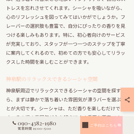
トレスを忘れさせてくれます。シーシャを吸いながら、
心のリフレッシュを図ってみてはいかがでしょうか。フ
レーバーの選択肢も豊富で、自分にぴったりの香りを見
つける楽しみもあります。特に、初心者向けのサービス
が充実しており、スタッフが一つ一つのステップを丁寧
に案内してくれるので、初めての方でも安心してリラッ
クスした時間を楽しむことができます。
神泉駅のリラックスできるシーシャ空間
神泉駅周辺でリラックスできるシーシャの空間を探すな
ら、まずは静かで落ち着いた雰囲気が漂うバーを選ぶこ
とが大切です。シーシャは、ただ香りを楽しむだけでな
く、その場の雰囲気が心を解きほぐす重要な要素です。
090-4382-1980
多くのシーシャバーでは、フレーバーの種類が豊富で、
ご予約はこちら
営業時間 19:00~5:00