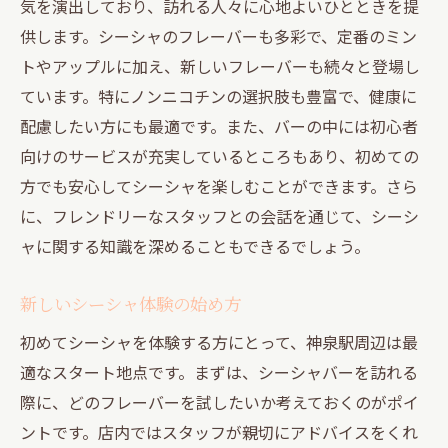
気を演出しており、訪れる人々に心地よいひとときを提
シーシャ体験をさらに豊かにする方法
供します。シーシャのフレーバーも多彩で、定番のミン
神泉駅周辺のシーシャバーで新フレーバーを発
トやアップルに加え、新しいフレーバーも続々と登場し
見
ています。特にノンニコチンの選択肢も豊富で、健康に
今注目のシーシャフレーバーとは
配慮したい方にも最適です。また、バーの中には初心者
シーシャフレーバーの選び方ガイド
向けのサービスが充実しているところもあり、初めての
神泉駅で人気のノンニコチンフレーバー
方でも安心してシーシャを楽しむことができます。さら
に、フレンドリーなスタッフとの会話を通じて、シーシ
新フレーバーの楽しみ方をマスターしよう
ャに関する知識を深めることもできるでしょう。
フレーバーの違いを楽しむコツ
シーシャバーで味わえる季節限定フレーバ
新しいシーシャ体験の始め方
ー
初めてシーシャを体験する方にとって、神泉駅周辺は最
シーシャの新しい楽しみ方を神泉駅で体験しよ
適なスタート地点です。まずは、シーシャバーを訪れる
う
際に、どのフレーバーを試したいか考えておくのがポイ
初心者向けのシーシャ入門
ントです。店内ではスタッフが親切にアドバイスをくれ
多様なフレーバーで試すシーシャの楽しみ