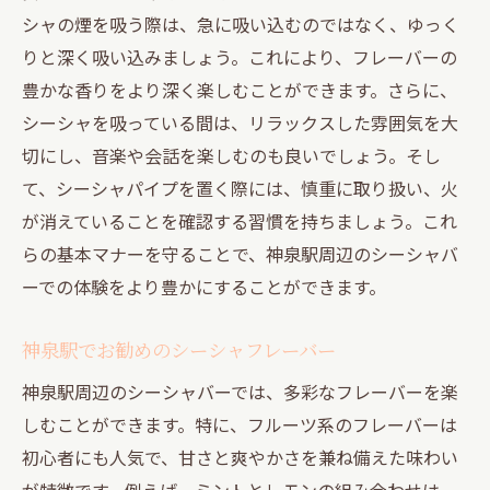
ス
シャの煙を吸う際は、急に吸い込むのではなく、ゆっく
りと深く吸い込みましょう。これにより、フレーバーの
初心者歓迎のシーシャバーとは
豊かな香りをより深く楽しむことができます。さらに、
シーシャ初心者が知っておくべきこと
シーシャを吸っている間は、リラックスした雰囲気を大
初めてのシーシャ体験の楽しみ方
切にし、音楽や会話を楽しむのも良いでしょう。そし
初心者でも安心のフレンドリーなサービス
て、シーシャパイプを置く際には、慎重に取り扱い、火
シーシャを楽しむための基礎知識
が消えていることを確認する習慣を持ちましょう。これ
神泉駅で初心者にお勧めのフレーバー
らの基本マナーを守ることで、神泉駅周辺のシーシャバ
神泉駅のシーシャバーで特別なひとときを
ーでの体験をより豊かにすることができます。
神泉駅のシーシャバーでの特別な夜
神泉駅でお勧めのシーシャフレーバー
デートで訪れたいロマンチックなシーシャ
バー
神泉駅周辺のシーシャバーでは、多彩なフレーバーを楽
しむことができます。特に、フルーツ系のフレーバーは
特別な記念日にぴったりのシーシャスポッ
初心者にも人気で、甘さと爽やかさを兼ね備えた味わい
ト
が特徴です。例えば、ミントとレモンの組み合わせは、