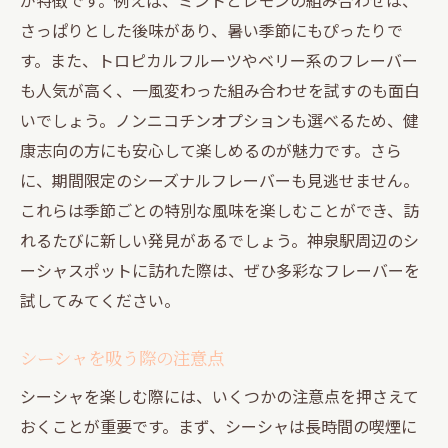
特別なフレーバーで楽しむシーシャ体験
さっぱりとした後味があり、暑い季節にもぴったりで
シーシャバーでの特別な時間の過ごし方
す。また、トロピカルフルーツやベリー系のフレーバー
神泉駅でシーシャと共に贅沢な時間を
も人気が高く、一風変わった組み合わせを試すのも面白
新しいシーシャフレーバー探しで神泉駅を楽し
いでしょう。ノンニコチンオプションも選べるため、健
む
康志向の方にも安心して楽しめるのが魅力です。さら
神泉駅で新フレーバーを試す楽しみ
に、期間限定のシーズナルフレーバーも見逃せません。
シーシャフレーバーのトレンドを追う
これらは季節ごとの特別な風味を楽しむことができ、訪
新フレーバーの選び方とおすすめ
れるたびに新しい発見があるでしょう。神泉駅周辺のシ
ーシャスポットに訪れた際は、ぜひ多彩なフレーバーを
神泉駅でのフレーバー探しの旅
試してみてください。
フレーバー選びでシーシャをより楽しむ
未知のフレーバーに挑戦してみよう
シーシャを吸う際の注意点
シーシャを楽しむ際には、いくつかの注意点を押さえて
おくことが重要です。まず、シーシャは長時間の喫煙に