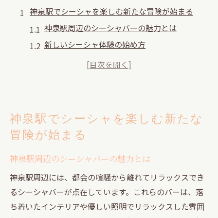
神泉駅でシーシャを楽しむ新たな冒険が始まる
神泉駅周辺のシーシャバーの魅力とは
新しいシーシャ体験の始め方
シーシャを楽しむための基本マナー
神泉駅でお勧めのシーシャフレーバー
シーシャを吸う際の注意点
神泉駅のシーシャ文化を深く知る
神泉駅でシーシャを楽しむ新たな
シーシャ体験で神泉駅のバーを巡る旅に出よう
冒険が始まる
バー巡りで出会う多様なシーシャメニュー
神泉駅周辺のシーシャバーの魅力とは
友達とシーシャを楽しむためのスポット
デートにぴったりなシーシャバーの選び方
神泉駅周辺には、都会の喧騒から離れてリラックスでき
るシーシャバーが点在しています。これらのバーは、落
シーシャバーで過ごすリラックスした時間
ち着いたインテリアや優しい照明でリラックスした雰囲
神泉駅の隠れ家的シーシャスポット