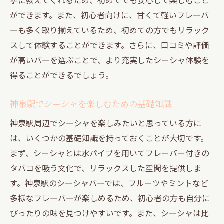
シーシャを通じて神泉駅で新たなコミュニティ
ができます。また、初心者向けに、甘くて軽いフレーバ
を築く
ーも多く取り揃えているため、初めての方でもリラック
シーシャ愛好者が集まる神泉駅の魅力
スして体験することができます。さらに、口コミや評価
神泉駅でのシーシャを通じた交流の場
が高いバーを選ぶことで、より充実したシーシャ体験を
得ることができるでしょう。
シーシャで広がる神泉駅の新しい人間関係
神泉駅のシーシャで深まる趣味の交流
神泉駅でシーシャを楽しむための基礎知識
神泉駅のシーシャバーでのコミュニティイ
神泉駅周辺でシーシャを楽しみたいと思っている方に
ベント
は、いくつかの基礎知識を持っておくことが大切です。
シーシャが結ぶ神泉駅の仲間たち
まず、シーシャとは水パイプを用いてフレーバー付きの
神泉駅の夜を彩るシーシャと音楽のハーモニー
タバコを吸う文化で、リラックスした空間を提供しま
神泉駅のシーシャバーで楽しむ音楽の力
す。神泉駅のシーシャバーでは、フルーツやミントなど
シーシャと音楽が織りなす神泉駅の夜
多様なフレーバーが楽しめるため、初心者の方も自分に
神泉駅で聴きたいシーシャバーのプレイリ
ぴったりの味を見つけやすいです。また、シーシャは比