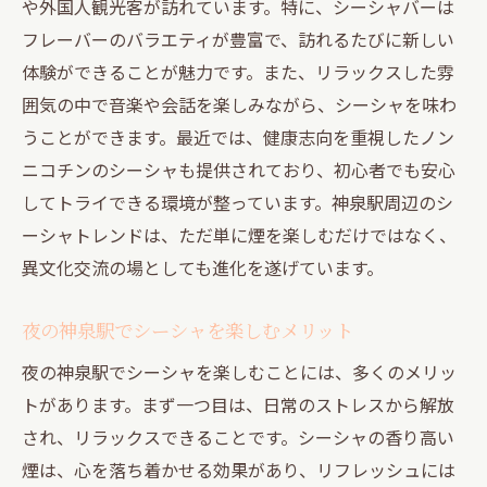
異国情緒あふれる神泉駅のシーシャ体験
や外国人観光客が訪れています。特に、シーシャバーは
神泉駅のシーシャ文化の背景に触れる
フレーバーのバラエティが豊富で、訪れるたびに新しい
体験ができることが魅力です。また、リラックスした雰
シーシャを楽しむ神泉駅のおすすめスポッ
囲気の中で音楽や会話を楽しみながら、シーシャを味わ
ト
うことができます。最近では、健康志向を重視したノン
神泉駅で異文化を体感するシーシャの楽し
ニコチンのシーシャも提供されており、初心者でも安心
み方
してトライできる環境が整っています。神泉駅周辺のシ
異国情緒と共に味わうシーシャの豊かなフ
ーシャトレンドは、ただ単に煙を楽しむだけではなく、
レーバー
異文化交流の場としても進化を遂げています。
神泉駅のシーシャバーで広がるリラックスと交
流の夜
夜の神泉駅でシーシャを楽しむメリット
シーシャを通じて神泉駅での新しい交流
夜の神泉駅でシーシャを楽しむことには、多くのメリッ
神泉駅のシーシャバーでのリラックス法
トがあります。まず一つ目は、日常のストレスから解放
夜の神泉駅で特別な交流が生まれる理由
され、リラックスできることです。シーシャの香り高い
シーシャバーでの会話から生まれる新しい
煙は、心を落ち着かせる効果があり、リフレッシュには