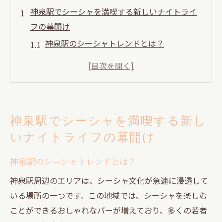
神泉駅でシーシャを満喫する新しいナイトライ
フの幕開け
神泉駅のシーシャトレンドとは？
夜の神泉駅でシーシャを楽しむメリット
なぜ神泉駅がシーシャファンに人気なのか
シーシャ初心者におすすめの神泉駅スポッ
ト
神泉駅でシーシャを満喫する新し
神泉駅でシーシャを楽しむための基礎知識
いナイトライフの幕開け
シーシャを通じて新しい出会いを見つける
シーシャを楽しむ神泉駅の夜異国情緒に浸れる
神泉駅のシーシャトレンドとは？
場
神泉駅周辺のエリアは、シーシャ文化が急速に浸透して
神泉駅のシーシャバーの魅力的なインテリ
いる場所の一つです。この地域では、シーシャを楽しむ
ア
ことができるおしゃれなバーが増えており、多くの若者