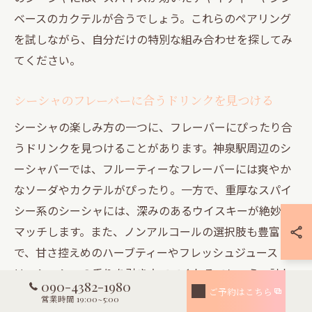
ベースのカクテルが合うでしょう。これらのペアリング
を試しながら、自分だけの特別な組み合わせを探してみ
てください。
シーシャのフレーバーに合うドリンクを見つける
シーシャの楽しみ方の一つに、フレーバーにぴったり合
うドリンクを見つけることがあります。神泉駅周辺のシ
ーシャバーでは、フルーティーなフレーバーには爽やか
なソーダやカクテルがぴったり。一方で、重厚なスパイ
シー系のシーシャには、深みのあるウイスキーが絶妙に
マッチします。また、ノンアルコールの選択肢も豊富
で、甘さ控えめのハーブティーやフレッシュジュース
は、シーシャの香りを引き立ててくれるでしょう。訪れ
090-4382-1980
るたびに異なる組み合わせを試し、新たな発見を楽しむ
ご予約はこちら
営業時間 19:00~5:00