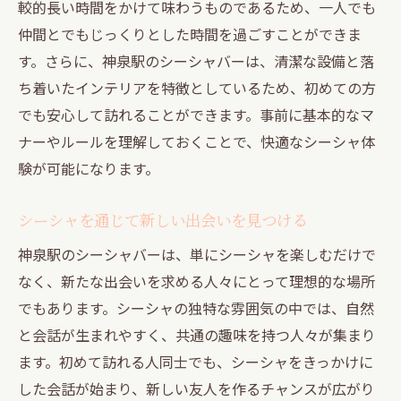
スト
較的長い時間をかけて味わうものであるため、一人でも
音楽と共に楽しむ神泉駅のシーシャ体験
仲間とでもじっくりとした時間を過ごすことができま
す。さらに、神泉駅のシーシャバーは、清潔な設備と落
神泉駅のシーシャバーと音楽のコラボレー
ち着いたインテリアを特徴としているため、初めての方
ション
でも安心して訪れることができます。事前に基本的なマ
シーシャを吸いながら楽しむ神泉駅の音楽
ナーやルールを理解しておくことで、快適なシーシャ体
神泉駅のシーシャ体験で心身リフレッシュする
験が可能になります。
方法
シーシャを通じた神泉駅でのリラクゼーシ
シーシャを通じて新しい出会いを見つける
ョン法
神泉駅のシーシャバーは、単にシーシャを楽しむだけで
神泉駅のシーシャで心身のバランスを整え
なく、新たな出会いを求める人々にとって理想的な場所
る
でもあります。シーシャの独特な雰囲気の中では、自然
神泉駅でのシーシャ体験がもたらす癒し効
と会話が生まれやすく、共通の趣味を持つ人々が集まり
果
ます。初めて訪れる人同士でも、シーシャをきっかけに
リフレッシュのための神泉駅シーシャ活用
した会話が始まり、新しい友人を作るチャンスが広がり