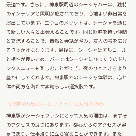
繋がり
最適です。さらに、神泉駅周辺のシーシャバーは、独特
リラックスできる神泉駅のシーシャスポッ
のインテリアと照明が施されており、心地よい非日常を
ト紹介
演出しています。二つ目のメリットは、シーシャを通じ
て新しい人々と出会えることです。同じ趣味を持つ仲間
シーシャを通じた神泉駅のコミュニティ形
と交流することで、自然と会話が弾み、友人の輪を広げ
成
るきっかけになります。最後に、シーシャはアルコール
神泉駅周辺でシーシャと共に味わう多文化体験
と相性が良いため、バーではシーシャにぴったりのドリ
多文化の交差点としての神泉駅の役割
ンクメニューも楽しむことができ、夜のひとときをより
シーシャを通じて感じる神泉駅の多文化交
豊かにしてくれます。神泉駅でのシーシャ体験は、心と
流
体の両方を満たす素晴らしい選択肢です。
神泉駅でシーシャとともに楽しむ異文化料
理
なぜ神泉駅がシーシャファンに人気なのか
シーシャの香りと共に異文化を探る神泉駅
神泉駅がシーシャファンにとって人気の理由は、まずそ
神泉駅でのシーシャ体験がもたらす多文化
のアクセスの良さにあります。都心からのアクセスが容
理解
易であり、仕事帰りに立ち寄ることができます。また、