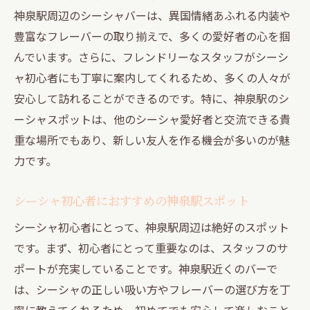
シーシャで味わう神泉駅の国際的な雰囲気
神泉駅周辺のシーシャバーは、異国情緒あふれる内装や
神泉駅で見つけるシーシャとドリンクのベスト
豊富なフレーバーの取り揃えで、多くの愛好者の心を掴
マッチ
んでいます。さらに、フレンドリーなスタッフがシーシ
ャ初心者にも丁寧に案内してくれるため、多くの人々が
シーシャと相性抜群のドリンク選び
安心して訪れることができるのです。特に、神泉駅のシ
神泉駅で楽しむシーシャとドリンクの組み
ーシャスポットは、他のシーシャ愛好者と交流できる貴
合わせ
重な場所でもあり、新しい友人を作る機会が多いのが魅
シーシャファン必見の神泉駅ドリンクメニ
力です。
ュー
神泉駅で試したいシーシャとドリンクのペ
シーシャ初心者におすすめの神泉駅スポット
アリング
シーシャ初心者にとって、神泉駅周辺は絶好のスポット
シーシャのフレーバーに合うドリンクを見
です。まず、初心者にとって重要なのは、スタッフのサ
つける
ポートが充実していることです。神泉駅近くのバーで
神泉駅のシーシャバーで味わう特別なドリ
は、シーシャの正しい吸い方やフレーバーの選び方を丁
ンク
寧に教えてくれるため、初めてでも安心して楽しむこと