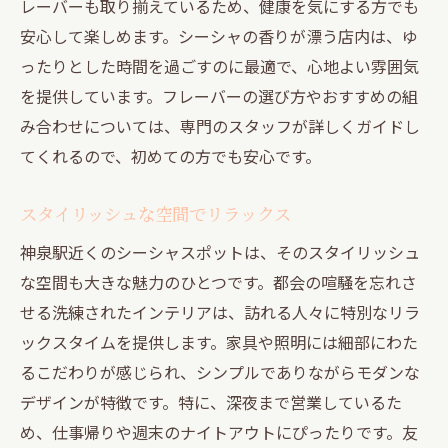
レーバーも取り揃えているため、健康を気にする方でも
週末に訪れたいおすすめスポット
安心して楽しめます。シーシャの香りが漂う店内は、ゆ
神泉駅から徒歩で行ける隠れ家
ったりとした時間を過ごすのに最適で、心地よい雰囲気
リピーター続出の人気店とは
を提供しています。フレーバーの選び方やおすすめの組
神泉駅から散歩気分で訪れるシーシャの隠れ家
み合わせについては、専門のスタッフが詳しくガイドし
駅近で便利なシーシャスポット
てくれるので、初めての方でも安心です。
都会の喧騒を忘れる落ち着いた空間
一人でも気軽に訪れられる安心感
スタイリッシュな空間でリラックス
シーシャ愛好者が集う場所
神泉駅近くのシーシャスポットは、そのスタイリッシュ
プライベートな時間を大切にする方に
な空間も大きな魅力のひとつです。都会の喧騒を忘れさ
せる洗練されたインテリアは、訪れる人々に特別なリラ
特別な体験ができる秘密の場所
ックスタイムを提供します。家具や照明には細部にわた
シーシャでオシャレなひとときを神泉駅で体験
るこだわりが感じられ、シンプルでありながらモダンな
インスタ映え必至のおしゃれスポット
デザインが特徴です。特に、深夜まで営業しているた
新しい出会いが生まれる場所
め、仕事帰りや週末のナイトアウトにぴったりです。友