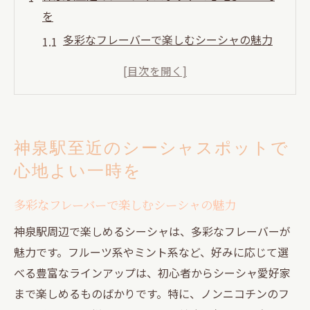
を
多彩なフレーバーで楽しむシーシャの魅力
スタイリッシュな空間でリラックス
フレンドリーなスタッフと温かいおもてな
し
シーシャ初心者におすすめのフレーバー
神泉駅至近のシーシャスポットで
季節限定の特別メニューを楽しむ
心地よい一時を
友人と過ごす至福のひととき
シーシャと共に過ごす神泉駅周辺のおしゃれな
多彩なフレーバーで楽しむシーシャの魅力
夜
神泉駅周辺で楽しめるシーシャは、多彩なフレーバーが
夜遅くまで楽しめるシーシャバーの魅力
魅力です。フルーツ系やミント系など、好みに応じて選
おしゃれなインテリアが演出する雰囲気
べる豊富なラインアップは、初心者からシーシャ愛好家
カップルで過ごす特別な夜
まで楽しめるものばかりです。特に、ノンニコチンのフ