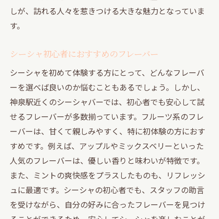
しが、訪れる人々を惹きつける大きな魅力となっていま
初めてでも楽しめるシーシャの選び方
す。
シーシャの基本ルールとマナー
初心者向けのおすすめフレーバー
シーシャ初心者におすすめのフレーバー
お試しセットで始めるシーシャ
シーシャを初めて体験する方にとって、どんなフレーバ
気軽に相談できる雰囲気
ーを選べば良いのか悩むこともあるでしょう。しかし、
深夜まで楽しめる神泉駅のシーシャバー探訪
神泉駅近くのシーシャバーでは、初心者でも安心して試
夜遅くまで営業している理由
せるフレーバーが多数揃っています。フルーツ系のフレ
深夜に訪れる特別な楽しみ方
ーバーは、甘くて親しみやすく、特に初体験の方におす
すめです。例えば、アップルやミックスベリーといった
夜景を楽しみながらシーシャを味わう
人気のフレーバーは、優しい香りと味わいが特徴です。
深夜営業が嬉しい理由
また、ミントの爽快感をプラスしたものも、リフレッシ
深夜の静けさを楽しむひととき
ュに最適です。シーシャの初心者でも、スタッフの助言
夜更かし派におすすめのスポット
を受けながら、自分の好みに合ったフレーバーを見つけ
神泉駅徒歩圏内で味わうシーシャの新しい魅力
ることができるため、安心してシーシャを楽しむことが