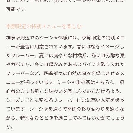
新しく生まれ変わったシーシャの楽しみ方
可能です。
シーシャ文化を体感できる場所
季節限定の特別メニューを楽しむ
駅近で便利なアクセスの秘訣
常連さんに愛される理由
神泉駅周辺でのシーシャ体験には、季節限定の特別メニ
ューが豊富に用意されています。春には桜をイメージし
最新トレンドのフレーバー紹介
たフレーバー、夏には爽やかな柑橘系、秋には芳醇な栗
特別な日に訪れたい隠れ家
やカボチャ、冬には暖かみのあるスパイスを取り入れた
フレーバーなど、四季折々の自然の恵みを感じさせるメ
ニューが揃っています。シーシャ愛好家はもちろん、初
心者の方にも新たな味わいを楽しんでいただけるよう、
シーズンごとに変わるフレーバーは常に高い人気を誇っ
ています。シーシャを通じて季節の移り変わりを感じな
がら、特別なひとときを過ごしてみてはいかがでしょう
か。