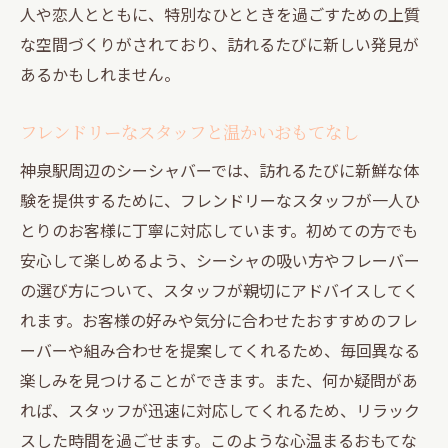
静かに過ごしたい方にぴったり
人や恋人とともに、特別なひとときを過ごすための上質
大人の社交場としての魅力
な空間づくりがされており、訪れるたびに新しい発見が
シーシャとアートの融合空間
あるかもしれません。
トレンドに敏感な方におすすめ
フレンドリーなスタッフと温かいおもてなし
神泉駅そばで楽しむシーシャとリラックス空間
神泉駅周辺のシーシャバーでは、訪れるたびに新鮮な体
日常を忘れるリラクゼーションタイム
験を提供するために、フレンドリーなスタッフが一人ひ
カフェ感覚で楽しめるシーシャ
とりのお客様に丁寧に対応しています。初めての方でも
ゆったりとしたソファで心地よい時間
安心して楽しめるよう、シーシャの吸い方やフレーバー
仕事帰りに立ち寄りたいスポット
の選び方について、スタッフが親切にアドバイスしてく
おしゃれな音楽が流れる空間
れます。お客様の好みや気分に合わせたおすすめのフレ
昼間でも楽しめるシーシャ体験
ーバーや組み合わせを提案してくれるため、毎回異なる
シーシャ初心者も安心神泉駅近くのおしゃれス
楽しみを見つけることができます。また、何か疑問があ
ポット
れば、スタッフが迅速に対応してくれるため、リラック
スした時間を過ごせます。このような心温まるおもてな
初心者に優しいスタッフのサポート