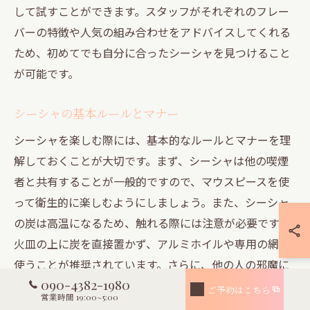
して試すことができます。スタッフがそれぞれのフレー
バーの特徴や人気の組み合わせをアドバイスしてくれる
ため、初めてでも自分に合ったシーシャを見つけること
が可能です。
シーシャの基本ルールとマナー
シーシャを楽しむ際には、基本的なルールとマナーを理
解しておくことが大切です。まず、シーシャは他の喫煙
者と共有することが一般的ですので、マウスピースを使
って衛生的に楽しむようにしましょう。また、シーシャ
の炭は高温になるため、触れる際には注意が必要です。
火皿の上に炭を直接置かず、アルミホイルや専用の網を
使うことが推奨されています。さらに、他の人の邪魔に
090-4382-1980
ならないよう、煙の向きや吸い方にも配慮しましょう。
ご予約はこちら
営業時間 19:00~5:00
これらのマナーを守ることで、シーシャをより快適に楽