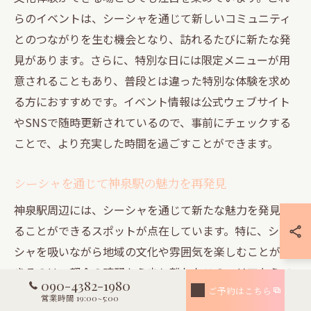
らのイベントは、シーシャを通じて新しいコミュニティ
とのつながりを生む機会となり、訪れるたびに新たな発
見があります。さらに、特別な日には限定メニューが用
意されることもあり、普段とは違った特別な体験を求め
る方におすすめです。イベント情報は公式ウェブサイト
やSNSで随時更新されているので、事前にチェックする
ことで、より充実した時間を過ごすことができます。
シーシャを通じて神泉駅の魅力を再発見
神泉駅周辺には、シーシャを通じて新たな魅力を発見す
ることができるスポットが点在しています。特に、シー
シャを吸いながら地域の文化や雰囲気を楽しむことがで
きるのは、都会の喧騒から少し離れたこのエリアならで
090-4382-1980
はの特権です。シーシャは、ただの喫煙具ではなく、
ご予約はこちら
営業時間 19:00~5:00