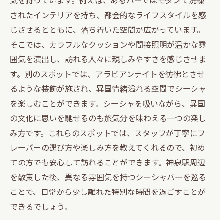
シーシャ初心者向け！神泉駅ガイド
されたインテリアを持ち、都会的なライフスタイルを感
シーシャとともに神泉駅でのくつろぎ体験
じさせるとともに、落ち着いた空間が広がっています。
神泉駅でのシーシャとリラックスの関係
そこでは、カラフルなクッションや間接照明が温かな雰
リラックスできるシーシャのおすすめフレ
囲気を演出し、訪れる人々に親しみやすさを感じさせま
ーバー
す。別のスポットでは、アラビアンナイトを彷彿とさせ
神泉駅のシーシャスポットで心を癒す
るような装飾が施され、異国情緒溢れる空間でシーシャ
を楽しむことができます。シーシャを吸いながら、異国
くつろぎの時間を過ごすシーシャの楽しみ
の文化に思いを馳せるのも旅気分を味わえる一つの楽し
方
み方です。これらのスポットでは、スタッフが丁寧にフ
シーシャと共に贅沢なひとときを神泉駅で
レーバーの選び方や楽しみ方を教えてくれるので、初め
神泉駅のシーシャで心と体をリフレッシュ
ての方でも安心して訪れることができます。神泉駅周辺
を散策した後、異なる雰囲気を持つシーシャバーを巡る
ことで、日常から少し離れた特別な時間を過ごすことが
できるでしょう。