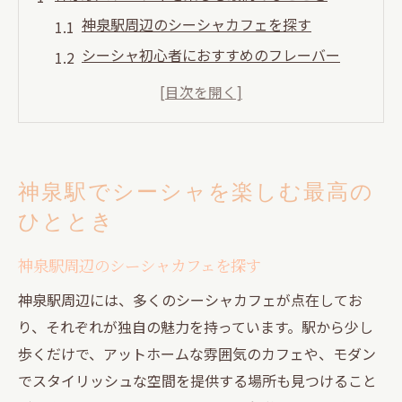
神泉駅周辺のシーシャカフェを探す
シーシャ初心者におすすめのフレーバー
リラックスできるシーシャの楽しみ方
神泉駅のシーシャスポットの雰囲気とは
シーシャ愛好者のための神泉駅ガイド
神泉駅のシーシャ体験を最大限に楽しむ方
神泉駅でシーシャを楽しむ最高の
法
ひととき
シーシャの魅力を発見神泉駅周辺の隠れ家
神泉駅近くの隠れ家シーシャスポット
神泉駅周辺のシーシャカフェを探す
知っておきたいシーシャの歴史と文化
神泉駅周辺には、多くのシーシャカフェが点在してお
シーシャのフレーバーの選び方ガイド
り、それぞれが独自の魅力を持っています。駅から少し
歩くだけで、アットホームな雰囲気のカフェや、モダン
神泉駅でしか味わえない特別なシーシャ
でスタイリッシュな空間を提供する場所も見つけること
シーシャを楽しむための神泉駅アクセス情