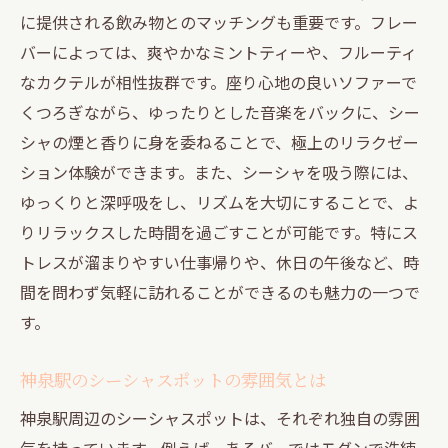
神泉駅から徒歩圏内のシーシャバーの魅力
に提供される飲み物とのマッチングも重要です。フレー
バーによっては、爽やかなミントティーや、フルーティ
アクセスしやすい神泉駅のシーシャバー
なカクテルが相性抜群です。座り心地の良いソファーで
徒歩圏内で味わえるシーシャの多様性
くつろぎながら、ゆったりとした音楽をバックに、シー
神泉駅周辺のシーシャバーでのお得情報
シャの煙と香りに身を委ねることで、極上のリラクゼー
徒歩で楽しむ神泉駅周辺のシーシャ体験
ション体験ができます。また、シーシャを吸う際には、
シーシャバーの選び方ガイド神泉駅編
ゆっくりと深呼吸をし、リズムを大切にすることで、よ
神泉駅近くで体験するシーシャ文化の魅力
りリラックスした時間を過ごすことが可能です。特にス
神泉駅周辺でシーシャを楽しむためのガイド
トレスが溜まりやすい仕事帰りや、休日の午後など、時
初めてでも安心！神泉駅のシーシャガイド
間を問わず気軽に訪れることができるのも魅力の一つで
す。
神泉駅でおすすめのシーシャフレーバー
シーシャを最大限に楽しむためのポイント
神泉駅のシーシャスポットの雰囲気とは
神泉駅のシーシャ文化に触れる方法
神泉駅周辺のシーシャスポットは、それぞれ独自の雰囲
神泉駅周辺のシーシャバーランキング
気を持っています。例えば、あるバーではモダンで洗練