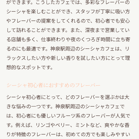
ができます。こうしたカフェでは、多彩なフレーバーの
報
シーシャを楽しむことができ、スタッフが丁寧に吸い方
地元住民がおすすめするシーシャ隠れ家
やフレーバーの提案をしてくれるので、初心者でも安心
神泉駅近くのシーシャスポットで心の休息を
して訪れることができます。また、深夜まで営業してい
心を癒すシーシャの香りと効果
る店舗も多く、仕事終わりや夜のくつろぎ時間に立ち寄
神泉駅の静かなシーシャバーでの過ごし方
るのにも最適です。神泉駅周辺のシーシャカフェは、リ
快適なシーシャ体験を提供するお店の選び
ラックスしたい方や新しい香りを試したい方にとって理
方
想的なスポットです。
シーシャで心地よいひとときを過ごす秘訣
シーシャ初心者におすすめのフレーバー
神泉駅周辺のシーシャスポットの特徴
シーシャ初心者にとって、どのフレーバーを選ぶかは大
リラックスできるシーシャ体験の魅力
きな悩みの一つです。神泉駅周辺のシーシャカフェで
夜の神泉駅シーシャで特別な時間を
は、初心者にも優しいフルーツ系のフレーバーが人気で
神泉駅の夜を彩るシーシャバーの魅力
す。例えば、リンゴやベリー、ミントなど、爽やかな香
夜ならではのシーシャフレーバーの楽しみ
りが特徴のフレーバーは、初めての方でも楽しみやすい
方