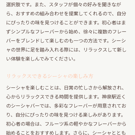
選択肢です。また、スタッフが個々の好みを聞きなが
特別な夜を演出する神泉駅のシーシャスポ
ら、おすすめの組み合わせを提案してくれるので、自分
ット
にぴったりの味を見つけることができます。初心者はま
夜のひとときにぴったりのシーシャ体験
ずシンプルなフレーバーから始め、徐々に複数のフレー
シーシャと共に過ごす神泉駅の夜の魅力
バーをブレンドして楽しむのも一つの方法です。シーシ
ャの世界に足を踏み入れる際には、リラックスして新し
神泉駅での夜シーシャのおすすめプラン
い体験を楽しんでみてください。
人気のシーシャスポット神泉駅での過ごし方
神泉駅で人気のシーシャバーを探る
リラックスできるシーシャの楽しみ方
シーシャを通じた新しい出会いの場
シーシャを楽しむことは、日常の忙しさから解放され、
人気店のシーシャ体験を楽しむためのコツ
心からリラックスできる時間を提供します。神泉駅近く
神泉駅のシーシャスポットでの特別な出来
のシーシャバーでは、多彩なフレーバーが用意されてお
事
り、自分にぴったりの味を見つける楽しみがあります。
シーシャを通じて神泉駅の魅力を再発見
初心者の場合は、フルーツ系の軽やかなフレーバーから
神泉駅で充実したシーシャの時間を過ごす
始めることをおすすめします。さらに、シーシャととも