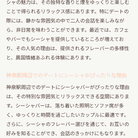
ャ
シャの魅力は、その独特な香りと煙をゆっくりと楽しむ
ことで得られるリラックス感にあります。特にデートの
神泉駅周辺でのディナーとシーシャ
際には、静かな雰囲気の中で二人の会話を楽しみなが
シーシャバーで記念日を祝う方法
ら、非日常を味わうことができます。最近では、カフェ
デートの締めくくりに最適なシーシャの楽
やバーでもシーシャを提供しているところが増えてお
しみ方
り、その人気の理由は、提供されるフレーバーの多様性
神泉駅周辺で楽しむシーシャの香りと夜のムー
と、異国情緒あふれる体験にあります。
ド
神泉駅の夜景とシーシャの魅力
神泉駅周辺でのデートにシーシャがぴったりな理由
シーシャの香りで癒されるデート
神泉駅周辺でのデートにシーシャバーがぴったりな理由
夜の神泉駅でリラックスできる場所
は、その特別な雰囲気とリラックスできる空間にありま
シーシャと共に楽しむ夜の神泉駅
す。シーシャバーは、落ち着いた照明とソファ席が多
デートスポットとしてのシーシャバーの魅
く、ゆっくりと時間を過ごしたいカップルに最適です。
力
さらに、シーシャのフレーバー選びを通じて、お互いの
好みを知ることができ、会話のきっかけにもなります。
シーシャが彩る神泉駅のナイトライフ