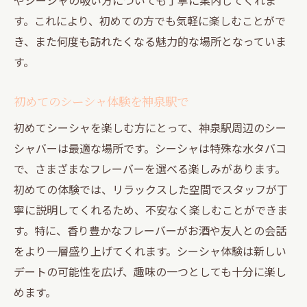
初心者でも安心！シーシャの選び方
す。これにより、初めての方でも気軽に楽しむことがで
神泉駅のシーシャバーで人気のフレーバー
き、また何度も訪れたくなる魅力的な場所となっていま
す。
デートにぴったりのシーシャの楽しみ方
シーシャでデートを華やかに演出
初めてのシーシャ体験を神泉駅で
神泉駅でシーシャを楽しむためのポイント
初めてシーシャを楽しむ方にとって、神泉駅周辺のシー
二人で選ぶシーシャのフレーバー
シャバーは最適な場所です。シーシャは特殊な水タバコ
シーシャを楽しむ神泉駅の夜：デートにぴった
で、さまざまなフレーバーを選べる楽しみがあります。
りの場所
初めての体験では、リラックスした空間でスタッフが丁
神泉駅でのシーシャデートの魅力
寧に説明してくれるため、不安なく楽しむことができま
夜の神泉駅でシーシャを楽しむスポット
す。特に、香り豊かなフレーバーがお酒や友人との会話
ロマンティックなシーシャの夜を神泉駅で
をより一層盛り上げてくれます。シーシャ体験は新しい
シーシャと共に過ごす神泉駅のデート
デートの可能性を広げ、趣味の一つとしても十分に楽し
めます。
神泉駅のシーシャバーで夜を楽しむ