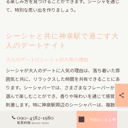
る楽しみ方を見つけることができます。シーシャを通じ
て、特別な思い出を作りましょう。
シーシャと共に神泉駅で過ごす大
人のデートナイト
大人のデートにシーシャが人気の理由
シーシャが大人のデートに人気の理由は、落ち着いた雰
囲気と共に、リラックスした時間を共有できることにあ
ります。シーシャバーでは、さまざまなフレーバーから
選んで楽しむことができ、香りや味わいを通じて感覚を
刺激します。特に神泉駅周辺のシーシャバーは、複数の
ユニークなフレーバーを提供しており、特別な夜を演出
090-4382-1980
ご予約はこちら
するのに最適な場所です。さらに、シーシャの文化や歴
営業時間 19:00~5:00