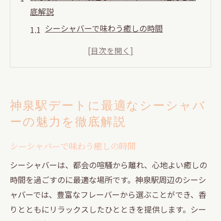
底解説
シーシャバーで味わう癒しの時間
神泉駅周辺でのデートにシーシャがぴった
りな理由
多彩なフレーバーが楽しめるシーシャバー
神泉駅のシーシャバーのおすすめポイント
神泉駅デートに最適なシーシャバ
初めてのシーシャ体験を神泉駅で
ーの魅力を徹底解説
夜のデートに最適なリラックス空間
シーシャで始まる神泉駅ロマンティックデート
シーシャバーで味わう癒しの時間
プラン
シーシャバーは、都会の喧騒から離れ、心地よい癒しの
シーシャを楽しむ前に知っておくべきこと
時間を過ごすのに最適な場所です。神泉駅周辺のシーシ
神泉駅でのシーシャデートの流れ
ャバーでは、豊富なフレーバーから選ぶことができ、香
ロマンティックな雰囲気を演出するシーシ
りとともにリラックスしたひとときを提供します。シー