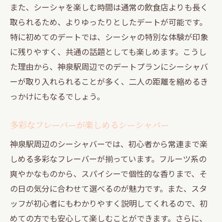
また、シーシャを楽しむ時間は通常の飲食店よりも長く
シーシャで特別な夜を神泉駅で過ごす方法
取られるため、よりゆったりとしたデートが可能です。
シーシャで心を通わせるデートのコツ
特に初めてのデートでは、シーシャの特別な体験が印象
神泉駅でのシーシャバーの選び方
に残りやすく、共通の話題としても楽しめます。こうし
二人だけの特別な時間をシーシャで演出
た理由から、神泉駅周辺でのデートプランにシーシャバ
神泉駅のシーシャバーでの特別プラン
ーが取り入れられることが多く、二人の距離を縮めるき
シーシャで過ごす夜を一生の思い出に
っかけにもなるでしょう。
大人のデートに最適なシーシャの選び方
多彩なフレーバーが楽しめるシーシャバー
神泉駅のシーシャバーで過ごすリラックスデー
トのすすめ
神泉駅周辺のシーシャバーでは、初心者から常連まで楽
しめる多彩なフレーバーが揃っています。フルーツ系の
神泉駅のシーシャバーの楽しみ方
爽やかなものから、スパイシーで個性的な香りまで、そ
リラックスできるデートスポットとしての
の日の気分に合わせて選べるのが魅力です。また、スタ
シーシャバー
ッフが初心者にもわかりやすく説明してくれるので、初
シーシャで体験する特別なリラックス時間
めての方でも安心して楽しむことができます。さらに、