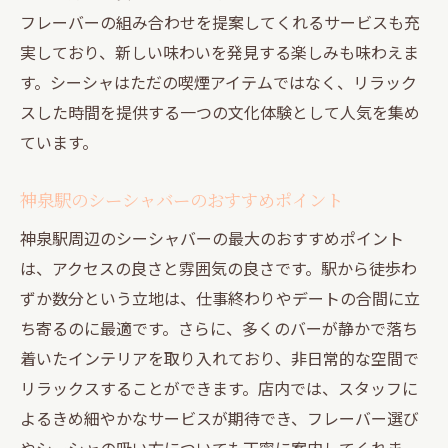
デートに最適な神泉駅のシーシャバー
フレーバーの組み合わせを提案してくれるサービスも充
シーシャで心地よいひとときを過ごす
実しており、新しい味わいを発見する楽しみも味わえま
神泉駅でのデートにシーシャを取り入れる
す。シーシャはただの喫煙アイテムではなく、リラック
理由
スした時間を提供する一つの文化体験として人気を集め
シーシャと共に神泉駅で過ごす大人のデートナ
ています。
イト
神泉駅のシーシャバーのおすすめポイント
大人のデートにシーシャが人気の理由
神泉駅で楽しむシーシャの夜
神泉駅周辺のシーシャバーの最大のおすすめポイント
は、アクセスの良さと雰囲気の良さです。駅から徒歩わ
シーシャで彩る神泉駅の大人の夜
ずか数分という立地は、仕事終わりやデートの合間に立
シーシャバーで過ごす大人の時間
ち寄るのに最適です。さらに、多くのバーが静かで落ち
神泉駅でのデートを特別にするシーシャ
着いたインテリアを取り入れており、非日常的な空間で
シーシャで楽しむ神泉駅のエレガントな夜
リラックスすることができます。店内では、スタッフに
神泉駅デートを彩るシーシャの選び方と楽しみ
よるきめ細やかなサービスが期待でき、フレーバー選び
方
やシーシャの吸い方についても丁寧に案内してくれま