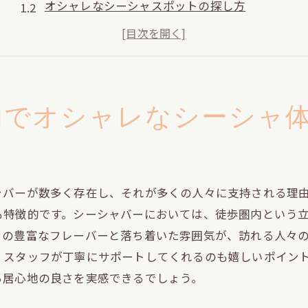
オシャレなシーシャスポットの探し方
駅近シーシャバーの最新トレンド
渋谷駅周辺の隠れ家シーシャスポット
アクセスの良さが魅力のシーシャバー
渋谷駅近くのオシャレなシーシャバーへの道案内
内でオシャレなシーシャ
シーシャ初心者でも安心のサポート体制
初めての方でも安心のシーシャ体験
専門スタッフがサポートする安心感
ャバーが数多く存在し、それが多くの人々に支持される理
初心者向けのシーシャフレーバー紹介
も特徴的です。シーシャバーにおいては、徒歩圏内という
シーシャの基本的な楽しみ方を学ぼう
ャの豊富なフレーバーと落ち着いた雰囲気が、訪れる人々
渋谷でのシーシャデビューを応援
、スタッフが丁寧にサポートしてくれるのも嬉しいポイン
シーシャ初心者向けのQ&A
る居心地の良さを実感できるでしょう。
スタイリッシュな内装が魅力のシーシャスポット