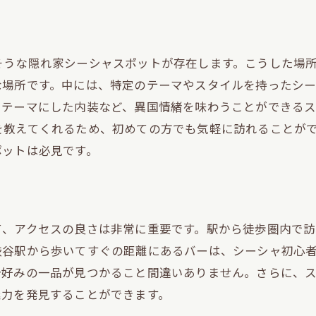
デートにぴったりなシーシャバーの過ごし方
デートで楽しむシーシャの魅力
そうな隠れ家シーシャスポットが存在します。こうした場
カップルにおすすめのシーシャメニュー
な場所です。中には、特定のテーマやスタイルを持ったシ
二人の時間を彩るシーシャバー
をテーマにした内装など、異国情緒を味わうことができる
デートに最適な雰囲気作り
を教えてくれるため、初めての方でも気軽に訪れることが
記念日にぴったりのシーシャスポット
ポットは必見です。
恋人と過ごす特別なひととき
友人とも楽しめる渋谷のシーシャ空間
友人との集まりに最適なシーシャバー
て、アクセスの良さは非常に重要です。駅から徒歩圏内で
グループで楽しむシーシャの魅力
渋谷駅から歩いてすぐの距離にあるバーは、シーシャ初心
シーシャを囲んでの楽しいひととき
分好みの一品が見つかること間違いありません。さらに、
友人と気軽に立ち寄れるスポット
魅力を発見することができます。
シーシャを共有して仲を深めよう