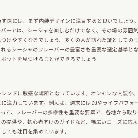
デザインにこだわったシーシャバー
モダンなデザインのシーシャ空間
探す際には、まず内装デザインに注目すると良いでしょう
インテリアが自慢のシーシャスポット
バーでは、シーシャを楽しむだけでなく、その場の雰囲気
渋谷で楽しむスタイリッシュな空間
見つけやすくなるでしょう。多くの人が訪れた証としての
内装から感じるオシャレな雰囲気
されるシーシャのフレーバーの豊富さも重要な選定基準と
シーシャバーのインテリアセンスを堪能
スポットを見つけることができるでしょう。
多彩なフレーバーで楽しむ渋谷のシーシャ
人気のシーシャフレーバーランキング
渋谷でのおすすめフレーバーを紹介
トレンドに敏感な場所となっています。オシャレな内装や
季節限定のシーシャフレーバー
に注力しています。例えば、週末にはDJやライブパフォ
とって、フレーバーの多様性も重要な要素で、各地から取
フレーバーの組み合わせを楽しもう
ンの提供や、初心者向けのガイドなど、幅広いニーズに応
新しいフレーバーの試し方
としても注目を集めています。
渋谷のシーシャバーでのフレーバー体験