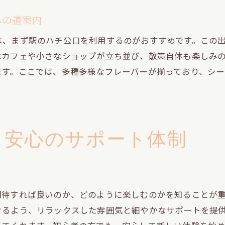
渋谷のシーシャ空間での友人との時間
への道案内
照明とインテリアが作り出すリラックス環境
は、まず駅のハチ公口を利用するのがおすすめです。この
照明が魅力のシーシャスポット
はカフェや小さなショップが立ち並び、散策自体も楽しみ
インテリアでリラックスできる空間
ます。ここでは、多種多様なフレーバーが揃っており、シ
心地よい照明の効果を体験
インテリアがもたらす癒しの時間
渋谷で見つけるリラックスできる場所
も安心のサポート体制
照明とインテリアで心を落ち着ける
シーシャで心地よいひとときを渋谷で体験
渋谷でシーシャを楽しむ贅沢な時間
心地よい空間でのシーシャ体験
期待すれば良いのか、どのように楽しむのかを知ることが
シーシャで日常を忘れるひととき
けるよう、リラックスした雰囲気と細やかなサポートを提