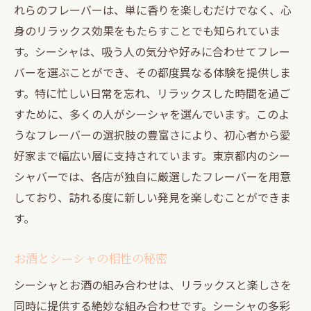
れらのフレーバーは、単に香りを楽しむだけでなく、心
文化と歴史が交錯するシーシャの世界
身のリラックス効果をもたらすことでも知られていま
シーシャとお酒が生む心地よい時間
す。シーシャは、吸う人の気分や好みに合わせてフレー
訪れるべき東京都内のシーシャスポット
バーを選ぶことができ、その都度異なる体験を提供しま
リラックスした時間を実現する工夫
す。特に忙しい日常を忘れ、リラックスした時間を過ご
すために、多くの人がシーシャを選んでいます。このよ
シーシャとお酒で特別なひとときを
うなフレーバーの選択肢の豊富さにより、初心者から愛
東京都でシーシャとお酒を堪能非日常の時間を
好家まで幅広い層に支持されています。東京都内のシー
楽しむ
シャバーでは、各店が独自に厳選したフレーバーを用意
非日常を感じるシーシャ体験
しており、訪れる度に新しい発見を楽しむことができま
東京都内のシーシャスポットの特徴
す。
非日常を味わえる隠れ家的バー
シーシャとお酒で癒されるひととき
お酒とシーシャの相性の秘密
都会の喧騒からの一時的な逃避
シーシャとお酒の組み合わせは、リラックスと楽しさを
特別な時間を彩るシーシャとお酒
同時に提供する絶妙な組み合わせです。シーシャの多彩