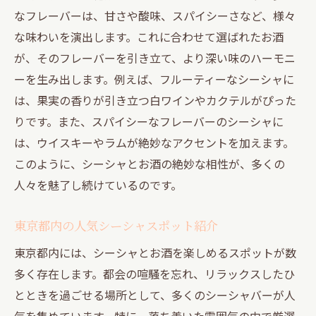
シーシャとお酒で夜を彩る都会のオアシスを発
なフレーバーは、甘さや酸味、スパイシーさなど、様々
見
な味わいを演出します。これに合わせて選ばれたお酒
が、そのフレーバーを引き立て、より深い味のハーモニ
都会のオアシスとしてのシーシャバー
ーを生み出します。例えば、フルーティーなシーシャに
シーシャとお酒で楽しむ癒しのひととき
は、果実の香りが引き立つ白ワインやカクテルがぴった
洗練された空間でのシーシャ体験
りです。また、スパイシーなフレーバーのシーシャに
おしゃれなインテリアとシーシャの相性
は、ウイスキーやラムが絶妙なアクセントを加えます。
夜を彩る特別なシーシャフレーバー
このように、シーシャとお酒の絶妙な相性が、多くの
シーシャとお酒が織りなす都会のオアシス
人々を魅了し続けているのです。
東京都でシーシャとお酒と共に過ごすリラック
ス空間
東京都内の人気シーシャスポット紹介
リラックス空間を提供するシーシャバー
東京都内には、シーシャとお酒を楽しめるスポットが数
東京都内のおすすめシーシャスポット
多く存在します。都会の喧騒を忘れ、リラックスしたひ
とときを過ごせる場所として、多くのシーシャバーが人
シーシャとお酒で心安らぐひととき
気を集めています。特に、落ち着いた雰囲気の中で厳選