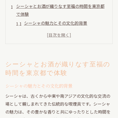
シーシャとお酒が織りなす至福の時間を東京都
で体験
シーシャの魅力とその文化的背景
多彩なフレーバーが生むリラックス効果
お酒とシーシャの相性の秘密
東京都内の人気シーシャスポット紹介
シーシャとお酒を楽しむためのポイント
シーシャとお酒が織りなす至福の
初心者でも安心して楽しめるシーシャの楽
時間を東京都で体験
しみ方
都会の隠れ家で楽しむシーシャとお酒の至福
シーシャの魅力とその文化的背景
隠れ家スポットの魅力と探し方
シーシャは、古くから中東や南アジアの文化的な交流の
静かな環境でのシーシャ体験
場として親しまれてきた伝統的な喫煙具です。シーシャ
都会の喧騒から離れたリラックス空間
の魅力は、その豊かな香りと共にゆったりとした時間を