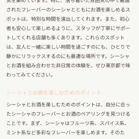
静寂の中で味わうシーシャの魅力
されたフレーバーのシーシャとともにお酒を楽しめるス
独特の雰囲気を持つシーシャバー
ポットは、特別な時間を演出してくれます。また、初心
シーシャとお酒で実現するリラックス空間
者も安心して楽しめるように、スタッフが丁寧にサポー
シーシャとお酒が楽しめる東京都の隠れ家スポ
トしてくれる店舗も多くあります。これらのスポット
ット
は、友人と一緒に楽しい時間を過ごすのにも、ひとりで
隠れ家のようなシーシャバーの魅力
静かにリラックスするのにも最適な場所です。シーシャ
秘密のスポットでのシーシャ体験
とお酒を組み合わせた非日常の体験を、ぜひ東京都で味
知る人ぞ知るシーシャの名店
わってみてください。
プライベートな空間で楽しむシーシャ
シーシャとお酒を楽しむためのポイント
シーシャとお酒のベストスポット
シーシャとお酒を楽しむためのポイントは、自分に合っ
リラックスできる隠れ家の見つけ方
たシーシャのフレーバーとお酒のペアリングを見つける
ことです。まず、シーシャはフルーツ系、スパイス系、
ミント系など多彩なフレーバーを楽しめます。そのた