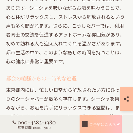
あります。シーシャを吸いながらお酒を味わうことで、
心と体がリラックスし、ストレスから解放されるという
声も多く聞かれます。さらに、こうしたバーでは、利用
者同士の交流を促進するアットホームな雰囲気があり、
初めて訪れる人も迎え入れてくれる温かさがあります。
都市生活の中で、このような癒しの時間を持つことは、
心の健康に非常に重要です。
都会の喧騒からの一時的な逃避
東京都内には、忙しい日常から解放されたい方にぴった
りのシーシャバーが数多く存在します。シーシャを楽し
みながら、お酒を片手にリラックスできる空間は、まさ
に都会のオアシスです。シーシャの香りとともに流れる
090-4382-1980
時間は、現実から少しだけ離れ、自分自身を見つめ直す
ご予約はこちら
営業時間 19:00~5:00