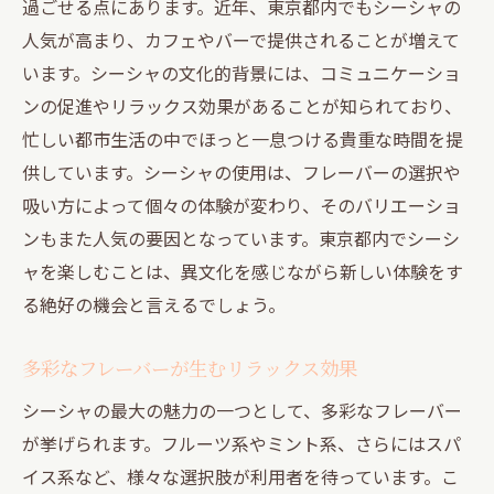
過ごせる点にあります。近年、東京都内でもシーシャの
シーシャとお酒で心も体もリフレッシュ
人気が高まり、カフェやバーで提供されることが増えて
プライベート感を重視した空間設計
います。シーシャの文化的背景には、コミュニケーショ
シーシャとお酒を楽しむ大人の時間
ンの促進やリラックス効果があることが知られており、
東京都内でシーシャとお酒の特別な夜を楽しむ
忙しい都市生活の中でほっと一息つける貴重な時間を提
方法
供しています。シーシャの使用は、フレーバーの選択や
ナイトライフとシーシャの関係
吸い方によって個々の体験が変わり、そのバリエーショ
シーシャバーの選び方と楽しみ方
ンもまた人気の要因となっています。東京都内でシーシ
特別な夜にぴったりのカクテル提案
ャを楽しむことは、異文化を感じながら新しい体験をす
る絶好の機会と言えるでしょう。
音楽とインテリアで演出する雰囲気
友人との語らいに最適なシーシャバー
多彩なフレーバーが生むリラックス効果
シーシャとお酒で彩る特別な夜の過ごし方
シーシャの最大の魅力の一つとして、多彩なフレーバー
シーシャとお酒が作る特別なひととき東京都の
が挙げられます。フルーツ系やミント系、さらにはスパ
魅力
イス系など、様々な選択肢が利用者を待っています。こ
東京都で味わうシーシャの新しいスタイル